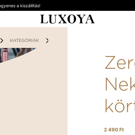
gyenes a kiszállítás!
KATEGÓRIÁK
MENTES SÜTÉS / SZÓSZOK
Z
Zer
Nek
kör
2 490 Ft