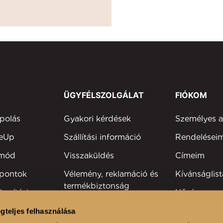
ÜGYFÉLSZOLGÁLAT
FIÓKOM
polás
Gyakori kérdések
Személyes 
keUp
Szállítási információ
Rendelései
tmód
Visszaküldés
Címeim
 pontok
Vélemény, reklamáció és
Kívánságlist
termékbiztonság
kesítési
Hűségprog
Elérhetőség
Szakmai reg
gteljes felhasználása
viselők