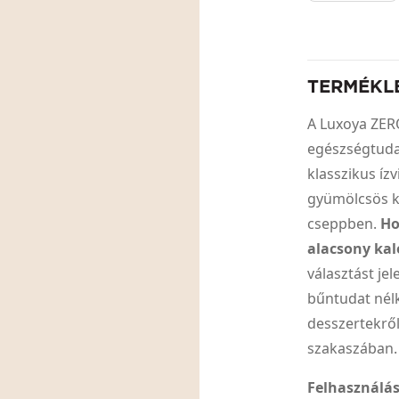
TERMÉKL
A Luxoya ZER
egészségtudat
klasszikus ízv
gyümölcsös k
cseppben.
Ho
alacsony ka
választást je
bűntudat nélk
desszertekről
szakaszában
Felhasználás