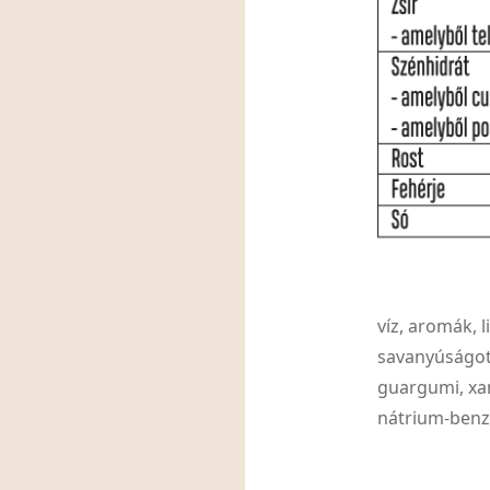
víz, aromák, l
savanyúságot
guargumi, xan
nátrium-benzo