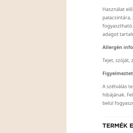
Használat elő
palacsintára,
fogyasztható.
adagot tarta
Allergén inf
Tejet, szóját
Figyelmezte
A szétválás 
hibájának. Fe
belül fogyas
TERMÉK 