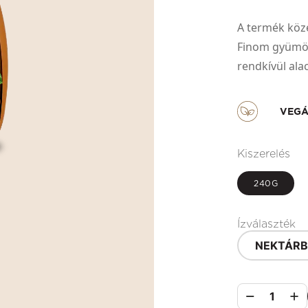
A termék köze
Finom gyümölc
rendkívül ala
VEG
Kiszerelés
240G
Ízválaszték
NEKTÁRB
1