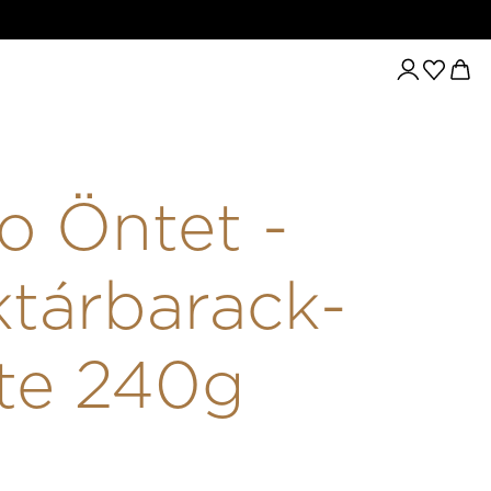
ERO ÖNTET - NEKTÁRBARACK-KÖRTE 240G
o Öntet -
tárbarack-
te 240g