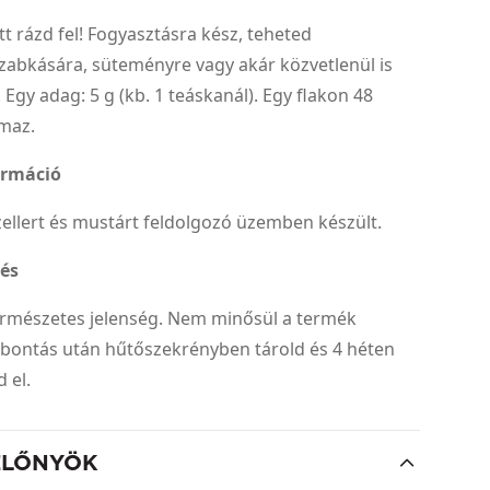
tt rázd fel! Fogyasztásra kész, teheted
 zabkására, süteményre vagy akár közvetlenül is
 Egy adag: 5 g (kb. 1 teáskanál). Egy flakon 48
lmaz.
ormáció
, zellert és mustárt feldolgozó üzemben készült.
tés
természetes jelenség. Nem minősül a termék
lbontás után hűtőszekrényben tárold és 4 héten
zd el.
ELŐNYÖK