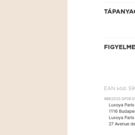
TÁPANYA
FIGYELM
EAN kód:
59
988/2023 GPSR EU 
Luxoya Paris 
1116 Budapes
Luxoya Paris 
27 Avenue de