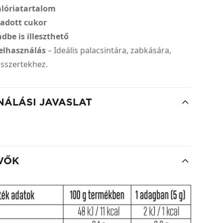
alóriatartalom
áadott cukor
dbe is illeszthető
felhasználás
– Ideális palacsintára, zabkására,
esszertekhez.
NÁLÁSI JAVASLAT
VŐK