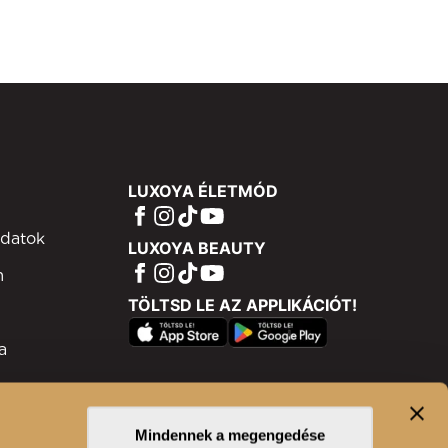
LUXOYA ÉLETMÓD
adatok
LUXOYA BEAUTY
m
TÖLTSD LE AZ APPLIKÁCIÓT!
a
ram
isztráció
Mindennek a megengedése