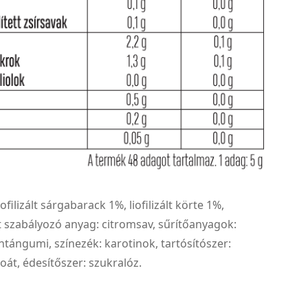
iofilizált sárgabarack 1%, liofilizált körte 1%,
 szabályozó anyag: citromsav, sűrítőanyagok:
tángumi, színezék: karotinok, tartósítószer:
át, édesítőszer: szukralóz.