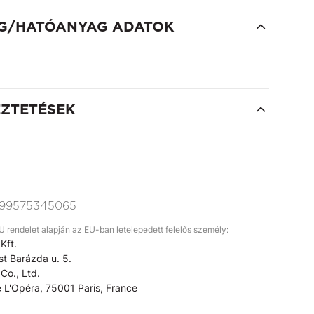
G/HATÓANYAG ADATOK
EZTETÉSEK
99575345065
rendelet alapján az EU-ban letelepedett felelős személy:
Kft.
t Barázda u. 5.
Co., Ltd.
 L'Opéra, 75001 Paris, France