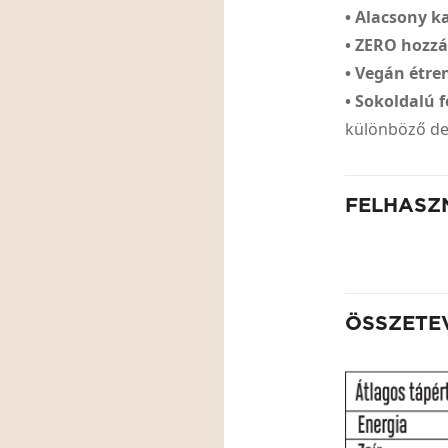
• Alacsony k
• ZERO hozz
• Vegán étren
• Sokoldalú 
különböző d
FELHASZ
ÖSSZETE