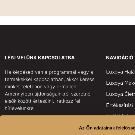
LÉPJ VELÜNK KAPCSOLATBA
NAVIGÁCIÓ
Ha kérdésed van a programmal vagy a
Luxoya Hajá
termékekkel kapcsolatban, akkor keress
Luxoya Ma
minket telefonon vagy e-mailen.
Amennyiben újdonságainkról szeretnél
Luxoya Éle
elsők között értesülni, iratkozz fel
Értékesítési
hírlevelünkre.
Külföldi érté
pontok
Az Ön adatainak felelőssé
GYAKORI KÉRDÉSEK
Területi kép