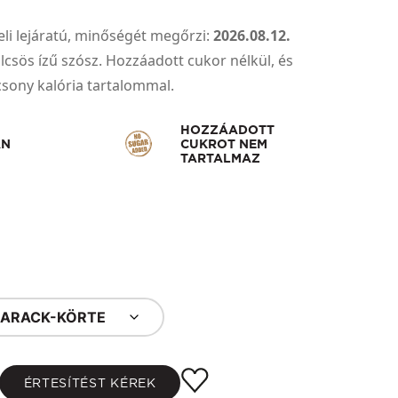
li lejáratú, minőségét megőrzi:
2026.08.12.
sös ízű szósz. Hozzáadott cukor nélkül, és
csony kalória tartalommal.
HOZZÁADOTT
ÁN
CUKROT NEM
TARTALMAZ
ARACK-KÖRTE
ÉRTESÍTÉST KÉREK