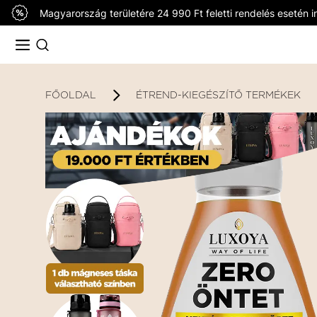
Magyarország területére 24 990 Ft feletti rendelés esetén in
FŐOLDAL
ÉTREND-KIEGÉSZÍTŐ TERMÉKEK