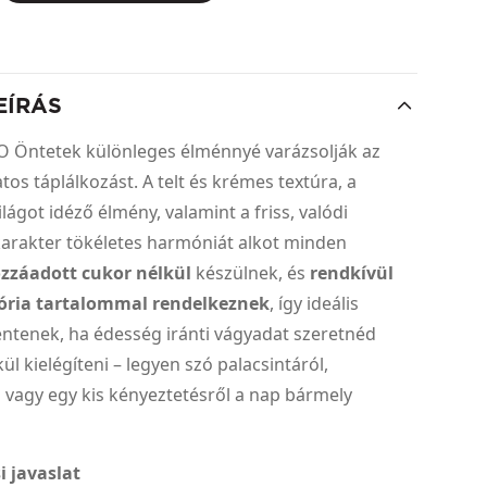
EÍRÁS
O Öntetek különleges élménnyé varázsolják az
os táplálkozást. A telt és krémes textúra, a
ilágot idéző élmény, valamint a friss, valódi
arakter tökéletes harmóniát alkot minden
zzáadott cukor nélkül
készülnek, és
rendkívül
lória tartalommal rendelkeznek
, így ideális
lentenek, ha édesség iránti vágyadat szeretnéd
ül kielégíteni – legyen szó palacsintáról,
 vagy egy kis kényeztetésről a nap bármely
.
i javaslat