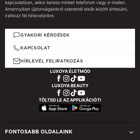
kapcsolatban, akkor keress minket telefonon vagy e-mailen.
Amennyiben újdonságainkról szeretnél elsők között értesülni,
iratkozz fel hírlevelünkre.
GYAKORI KÉRDÉSEK
KAPCSOLAT
HÍRLEVÉL FELIRATKOZÁS
LUXOYA ÉLETMÓD
LUXOYA BEAUTY
TÖLTSD LE AZ APPLIKÁCIÓT!
FONTOSABB OLDALAINK