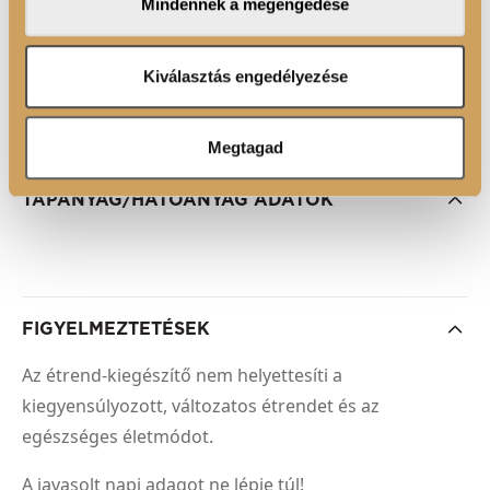
Mindennek a megengedése
adatait, akik kombinálhatják az adatokat más olyan
adatokkal, amelyeket Ön adott meg számukra vagy az
Ön által használt más szolgáltatásokból gyűjtöttek.
ÖSSZETEVŐK
Kiválasztás engedélyezése
Megtagad
TÁPANYAG/HATÓANYAG ADATOK
FIGYELMEZTETÉSEK
Az étrend-kiegészítő nem helyettesíti a
kiegyensúlyozott, változatos étrendet és az
egészséges életmódot.
A javasolt napi adagot ne lépje túl!