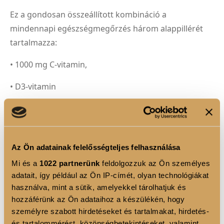
Ez a gondosan összeállított kombináció a
mindennapi egészségmegőrzés három alappillérét
tartalmazza:
• 1000 mg C-vitamin,
• D3-vitamin
• ESSENTIAL Omega-3
A C- és D-vitamin hozzájárulnak az immunrendszer
normál működéséhez, míg az omega-3 zsírsavak
Az Ön adatainak felelősségteljes felhasználása
segítik a szív és az agy egészségének megőrzését.
Mi és a
1022 partnerünk
feldolgozzuk az Ön személyes
adatait, így például az Ön IP-címét, olyan technológiákat
Kinek ajánljuk?
használva, mint a sütik, amelyekkel tárolhatjuk és
hozzáférünk az Ön adataihoz a készülékén, hogy
• fokozott fizikai vagy szellemi igénybevétel esetén,
személyre szabott hirdetéseket és tartalmakat, hirdetés-
és tartalommérést, közönségbetekintéseket, valamint