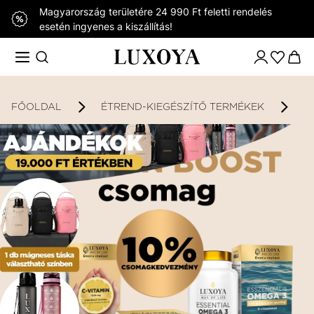
Magyarország területére 24 990 Ft feletti rendelés
esetén ingyenes a kiszállítás!
FŐOLDAL
ÉTREND-KIEGÉSZÍTŐ TERMÉKEK
K