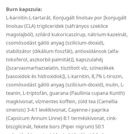
Burn kapszula:
L-karnitin-L-tartarát, Konjugált linolsav por [konjugált
linolsav (CLA) trigliceridek (sáfrányos szeklice
magolajból), szilárd kukoricaszirup, nátrium-kazeinát,
csomósodást gátló anyag (szilícium-dioxid),
stabilizátor (dikálium-foszfát), antioxidánsok (alfa-
tokoferol, aszkorbil-palmitát)], kapszulahéj
([szarvasmarhazselatin, tisztított víz, színezékek
[vasoxidok és hidroxidok]), L-karnitin, 8,7% L-tirozin,
csomósodást gátló anyag (szilícium-dioxid), inulin, L-
teanin, L-triptofán, guarana (Paullinia cupana Kunth)
magkivonat, vízmentes koffein, zöld tea (Camellia
sinensis) 3-4:1 levélkivonat, Cayenne-i paprika
(Capsicum Annum Linne) 8:1 terméskivonat, cink-
biszglicinát, fekete bors (Piper nigrum) 50:1