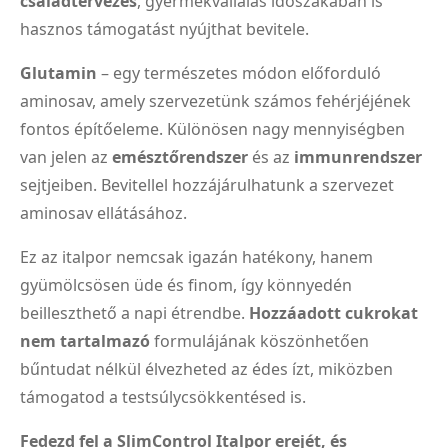
családtervezés
, gyermekvállalás időszakában is
hasznos támogatást nyújthat bevitele.
Glutamin
– egy természetes módon előforduló
aminosav, amely szervezetünk számos fehérjéjének
fontos építőeleme. Különösen nagy mennyiségben
van jelen az
emésztőrendszer
és az
immunrendszer
sejtjeiben. Bevitellel hozzájárulhatunk a szervezet
aminosav ellátásához.
Ez az italpor nemcsak igazán hatékony, hanem
gyümölcsösen üde és finom, így könnyedén
beilleszthető a napi étrendbe.
Hozzáadott cukrokat
nem tartalmazó
formulájának köszönhetően
bűntudat nélkül élvezheted az édes ízt, miközben
támogatod a testsúlycsökkentésed is.
Fedezd fel a SlimControl Italpor erejét, és