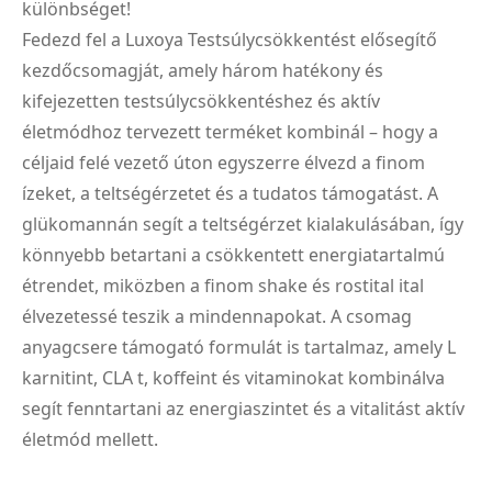
különbséget!
Fedezd fel a Luxoya Testsúlycsökkentést elősegítő
kezdőcsomagját, amely három hatékony és
kifejezetten testsúlycsökkentéshez és aktív
életmódhoz tervezett terméket kombinál – hogy a
céljaid felé vezető úton egyszerre élvezd a finom
ízeket, a teltségérzetet és a tudatos támogatást. A
glükomannán segít a teltségérzet kialakulásában, így
könnyebb betartani a csökkentett energiatartalmú
étrendet, miközben a finom shake és rostital ital
élvezetessé teszik a mindennapokat. A csomag
anyagcsere támogató formulát is tartalmaz, amely L
karnitint, CLA t, koffeint és vitaminokat kombinálva
segít fenntartani az energiaszintet és a vitalitást aktív
életmód mellett.