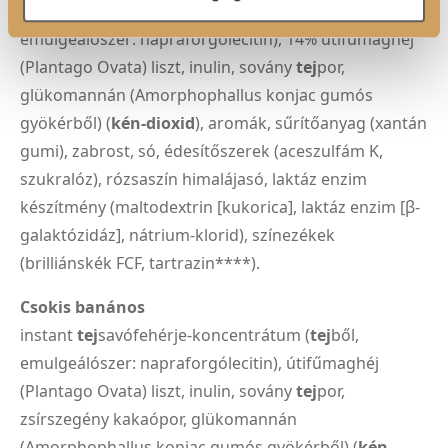
instant
tej
savófehérje-koncentrátum (
tej
ből,
emulgeálószer: napraforgólecitin), 14% útifűmaghéj
(Plantago Ovata) liszt, inulin, sovány
tej
por,
glükomannán (Amorphophallus konjac gumós
gyökérből) (
kén-dioxid
), aromák, sűrítőanyag (xantán
gumi), zabrost, só, édesítőszerek (aceszulfám K,
szukralóz), rózsaszín himalájasó, laktáz enzim
készítmény (maltodextrin [kukorica], laktáz enzim [β-
galaktózidáz], nátrium-klorid), színezékek
(brilliánskék FCF, tartrazin****).
Csokis banános
instant
tej
savófehérje-koncentrátum (
tej
ből,
emulgeálószer: napraforgólecitin), útifűmaghéj
(Plantago Ovata) liszt, inulin, sovány
tej
por,
zsírszegény kakaópor, glükomannán
(Amorphophallus konjac gumós gyökérből) (
kén-