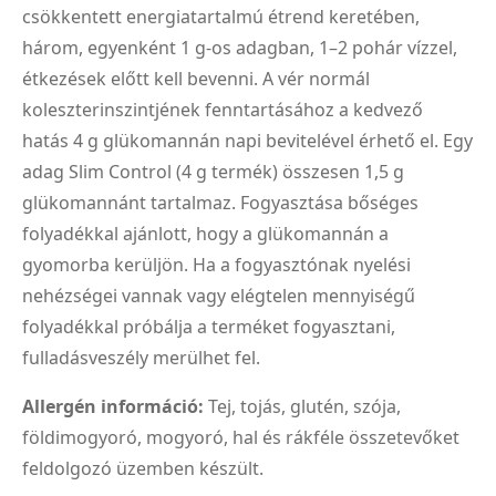
csökkentett energiatartalmú étrend keretében,
három, egyenként 1 g-os adagban, 1–2 pohár vízzel,
étkezések előtt kell bevenni. A vér normál
koleszterinszintjének fenntartásához a kedvező
hatás 4 g glükomannán napi bevitelével érhető el. Egy
adag Slim Control (4 g termék) összesen 1,5 g
glükomannánt tartalmaz. Fogyasztása bőséges
folyadékkal ajánlott, hogy a glükomannán a
gyomorba kerüljön. Ha a fogyasztónak nyelési
nehézségei vannak vagy elégtelen mennyiségű
folyadékkal próbálja a terméket fogyasztani,
fulladásveszély merülhet fel.
Allergén információ:
Tej, tojás, glutén, szója,
földimogyoró, mogyoró, hal és rákféle összetevőket
feldolgozó üzemben készült.