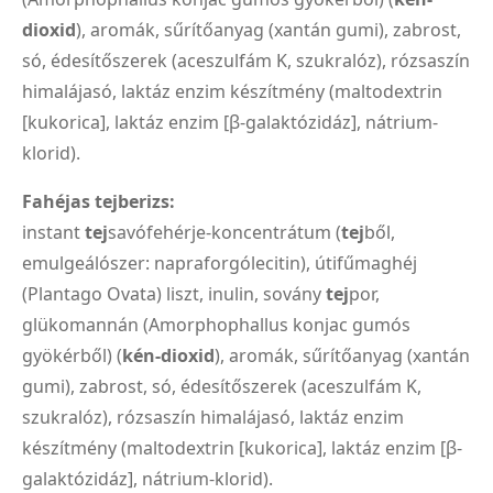
dioxid
), aromák, sűrítőanyag (xantán gumi), zabrost,
só, édesítőszerek (aceszulfám K, szukralóz), rózsaszín
himalájasó, laktáz enzim készítmény (maltodextrin
[kukorica], laktáz enzim [β-galaktózidáz], nátrium-
klorid).
Fahéjas tejberizs:
instant
tej
savófehérje-koncentrátum (
tej
ből,
emulgeálószer: napraforgólecitin), útifűmaghéj
(Plantago Ovata) liszt, inulin, sovány
tej
por,
glükomannán (Amorphophallus konjac gumós
gyökérből) (
kén-dioxid
), aromák, sűrítőanyag (xantán
gumi), zabrost, só, édesítőszerek (aceszulfám K,
szukralóz), rózsaszín himalájasó, laktáz enzim
készítmény (maltodextrin [kukorica], laktáz enzim [β-
galaktózidáz], nátrium-klorid).