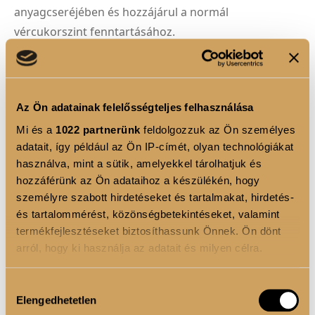
anyagcseréjében és hozzájárul a normál
vércukorszint fenntartásához.
A kapszulás forma kényelmes szedhetőséget biztosít,
mesterséges ízesítőanyagoktól mentes, és egy doboz
60 darab kapszulát tartalmaz – 20 adagban.
Az Ön adatainak felelősségteljes felhasználása
Mi és a
1022 partnerünk
feldolgozzuk az Ön személyes
adatait, így például az Ön IP-címét, olyan technológiákat
TERMÉK ELŐNYÖK
használva, mint a sütik, amelyekkel tárolhatjuk és
hozzáférünk az Ön adataihoz a készülékén, hogy
személyre szabott hirdetéseket és tartalmakat, hirdetés-
és tartalommérést, közönségbetekintéseket, valamint
termékfejlesztéseket biztosíthassunk Önnek. Ön dönt
FELHASZNÁLÁSI JAVASLAT
arról, hogy ki használja az adatait és milyen célra.
Ha engedélyezi, a következőt is meg szeretnénk tenni:
Hozzájárulás
Elengedhetetlen
Információgyűjtés az Ön földrajzi elhelyezkedéséről
kiválasztása