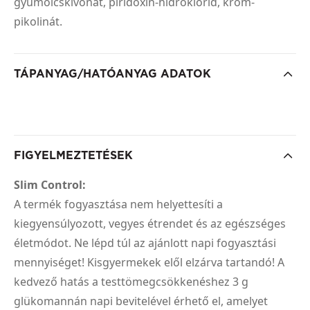
gyümölcskivonat, piridoxin-hidroklorid, króm-
pikolinát.
TÁPANYAG/HATÓANYAG ADATOK
FIGYELMEZTETÉSEK
Slim Control:
A termék fogyasztása nem helyettesíti a
kiegyensúlyozott, vegyes étrendet és az egészséges
életmódot. Ne lépd túl az ajánlott napi fogyasztási
mennyiséget! Kisgyermekek elől elzárva tartandó! A
kedvező hatás a testtömegcsökkenéshez 3 g
glükomannán napi bevitelével érhető el, amelyet