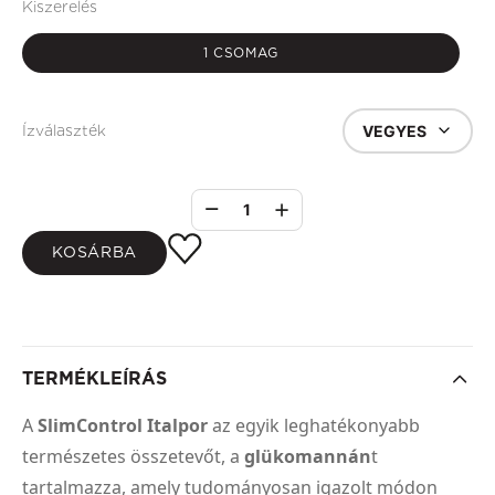
Kiszerelés
1 CSOMAG
VEGYES
Ízválaszték
1
KOSÁRBA
TERMÉKLEÍRÁS
A
SlimControl Italpor
az egyik leghatékonyabb
természetes összetevőt, a
glükomannán
t
tartalmazza, amely tudományosan igazolt módon