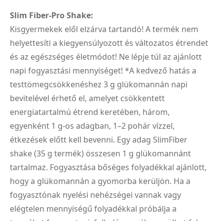
Slim Fiber-Pro Shake:
Kisgyermekek elől elzárva tartandó! A termék nem
helyettesíti a kiegyensúlyozott és változatos étrendet
és az egészséges életmódot! Ne lépje túl az ajánlott
napi fogyasztási mennyiséget! *A kedvező hatás a
testtömegcsökkenéshez 3 g glükomannán napi
bevitelével érhető el, amelyet csökkentett
energiatartalmú étrend keretében, három,
egyenként 1 g-os adagban, 1–2 pohár vízzel,
étkezések előtt kell bevenni. Egy adag SlimFiber
shake (35 g termék) összesen 1 g glükomannánt
tartalmaz. Fogyasztása bőséges folyadékkal ajánlott,
hogy a glükomannán a gyomorba kerüljön. Ha a
fogyasztónak nyelési nehézségei vannak vagy
elégtelen mennyiségű folyadékkal próbálja a