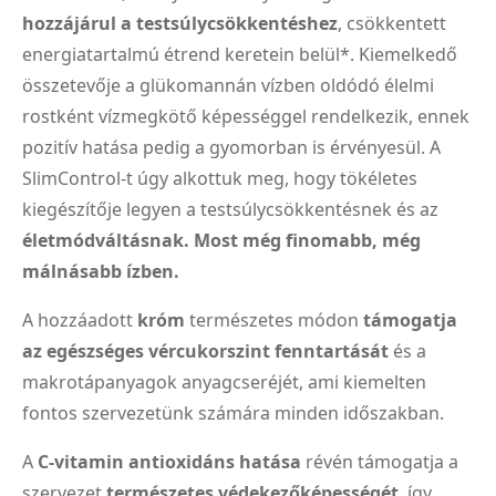
hozzájárul a testsúlycsökkentéshez
, csökkentett
energiatartalmú étrend keretein belül*. Kiemelkedő
összetevője a glükomannán vízben oldódó élelmi
rostként vízmegkötő képességgel rendelkezik, ennek
pozitív hatása pedig a gyomorban is érvényesül. A
SlimControl-t úgy alkottuk meg, hogy tökéletes
kiegészítője legyen a testsúlycsökkentésnek és az
életmódváltásnak. Most még finomabb, még
málnásabb ízben.
A hozzáadott
króm
természetes módon
támogatja
az egészséges vércukorszint fenntartását
és a
makrotápanyagok anyagcseréjét, ami kiemelten
fontos szervezetünk számára minden időszakban.
A
C-vitamin antioxidáns hatása
révén támogatja a
szervezet
természetes védekezőképességét
, így