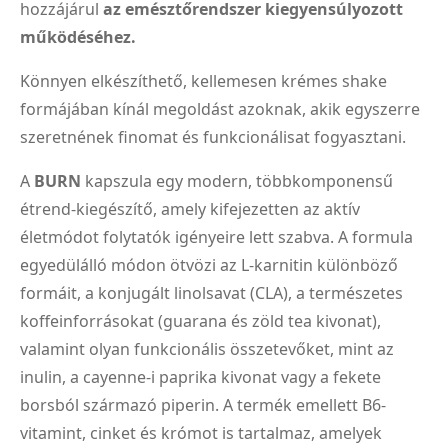
hozzájárul
az emésztőrendszer kiegyensúlyozott
működéséhez.
Könnyen elkészíthető, kellemesen krémes shake
formájában kínál megoldást azoknak, akik egyszerre
szeretnének finomat és funkcionálisat fogyasztani.
A
BURN
kapszula egy modern, többkomponensű
étrend-kiegészítő, amely kifejezetten az aktív
életmódot folytatók igényeire lett szabva. A formula
egyedülálló módon ötvözi az L-karnitin különböző
formáit, a konjugált linolsavat (CLA), a természetes
koffeinforrásokat (guarana és zöld tea kivonat),
valamint olyan funkcionális összetevőket, mint az
inulin, a cayenne-i paprika kivonat vagy a fekete
borsból származó piperin. A termék emellett B6-
vitamint, cinket és krómot is tartalmaz, amelyek