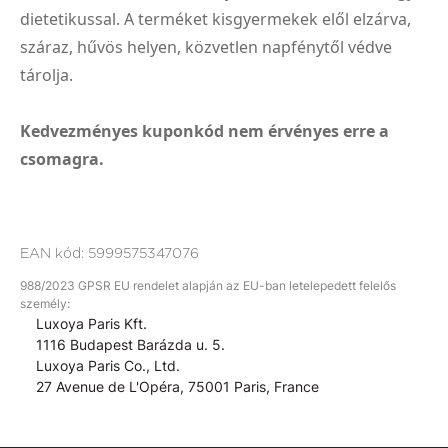
dietetikussal. A terméket kisgyermekek elől elzárva,
száraz, hűvös helyen, közvetlen napfénytől védve
tárolja.
Kedvezményes kuponkód nem érvényes erre a
csomagra.
EAN kód:
5999575347076
988/2023 GPSR EU rendelet alapján az EU-ban letelepedett felelős
személy:
Luxoya Paris Kft.
1116 Budapest Barázda u. 5.
Luxoya Paris Co., Ltd.
27 Avenue de L'Opéra, 75001 Paris, France