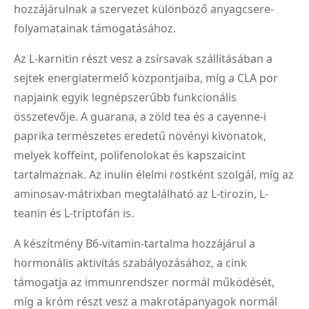
hozzájárulnak a szervezet különböző anyagcsere-
folyamatainak támogatásához.
Az L-karnitin részt vesz a zsírsavak szállításában a
sejtek energiatermelő központjaiba, míg a CLA por
napjaink egyik legnépszerűbb funkcionális
összetevője. A guarana, a zöld tea és a cayenne-i
paprika természetes eredetű növényi kivonatok,
melyek koffeint, polifenolokat és kapszaicint
tartalmaznak. Az inulin élelmi rostként szolgál, míg az
aminosav-mátrixban megtalálható az L-tirozin, L-
teanin és L-triptofán is.
A készítmény B6-vitamin-tartalma hozzájárul a
hormonális aktivitás szabályozásához, a cink
támogatja az immunrendszer normál működését,
míg a króm részt vesz a makrotápanyagok normál