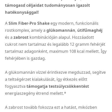
támogasd céljaidat tudományosan igazolt
hatékonysággal!
A
Slim Fiber-Pro Shake
egy modern, funkcionális
rostkomplex, amely a
glükomannán
,
útifűmaghéj
és a
zabrost
kombinációján alapul. Hozzáadott
cukrot nem tartalmaz és legalább 12 gramm fehérjét
tartalmaz adagonként, maximum 108 kcal mellett. Így
fehérjében is gazdag.
A glükomannán vízzel érintkezve megduzzad, segítve
a teltségérzet kialakulását, így étkezés előtt
fogyasztva
támogatja testsúlycsökkentést
energiaszegény étrend mellett.*
A zabrost tovább fokozza ezt a hatást, miközben