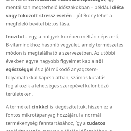
mentálisan megterhelő időszakokban – például
diéta
vagy fokozott stressz esetén
– jótékony lehet a
megfelelő bevitel biztosítása.
Inozitol
– egy, a hölgyek körében méltán népszerű,
B-vitaminokhoz hasonló vegyület, amely természetes
módon is megtalálható a szervezetben. Az utóbbi
években egyre nagyobb figyelmet kap a
női
egészséggel
és a jól működő anyagcsere-
folyamatokkal kapcsolatban, számos kutatás
foglalkozik a lehetséges szerepével különböző
területeken.
A terméket
cinkkel
is kiegészítettük, hiszen ez a
fontos mikrotápanyag hozzájárul a normál
termékenység fenntartásához, így a
tudatos