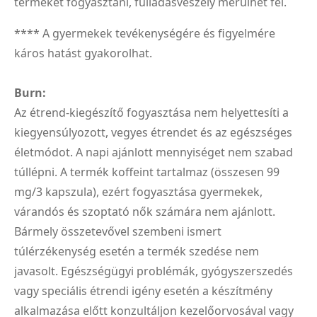
terméket fogyasztani, fulladásveszély merülhet fel.
**** A gyermekek tevékenységére és figyelmére
káros hatást gyakorolhat.
Burn:
Az étrend-kiegészítő fogyasztása nem helyettesíti a
kiegyensúlyozott, vegyes étrendet és az egészséges
életmódot. A napi ajánlott mennyiséget nem szabad
túllépni. A termék koffeint tartalmaz (összesen 99
mg/3 kapszula), ezért fogyasztása gyermekek,
várandós és szoptató nők számára nem ajánlott.
Bármely összetevővel szembeni ismert
túlérzékenység esetén a termék szedése nem
javasolt. Egészségügyi problémák, gyógyszerszedés
vagy speciális étrendi igény esetén a készítmény
alkalmazása előtt konzultáljon kezelőorvosával vagy