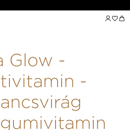
OW - MULTIVITAMIN - NARANCSVIRÁG ÍZŰ GUMIVITAMIN - 60
a Glow -
tivitamin -
ancsvirág
 gumivitamin