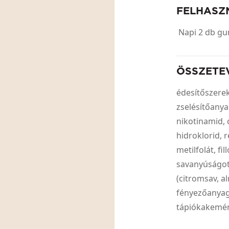
FELHASZ
Napi 2 db gu
ÖSSZETE
édesítőszerek 
zselésítőanyag
nikotinamid, 
hidroklorid, r
metilfolát, fi
savanyúságot 
(citromsav, a
fényezőanyag
tápiókakemén