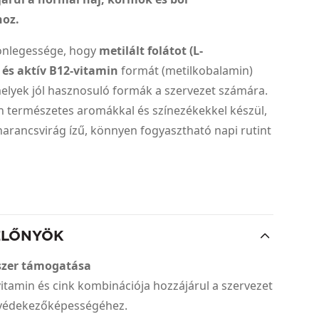
hoz.
önlegessége, hogy
metilált folátot (L-
) és aktív B12-vitamin
formát (metilkobalamin)
elyek jól hasznosuló formák a szervezet számára.
n természetes aromákkal és színezékekkel készül,
narancsvirág ízű, könnyen fogyasztható napi rutint
ELŐNYÖK
zer támogatása
vitamin és cink kombinációja hozzájárul a szervezet
védekezőképességéhez.