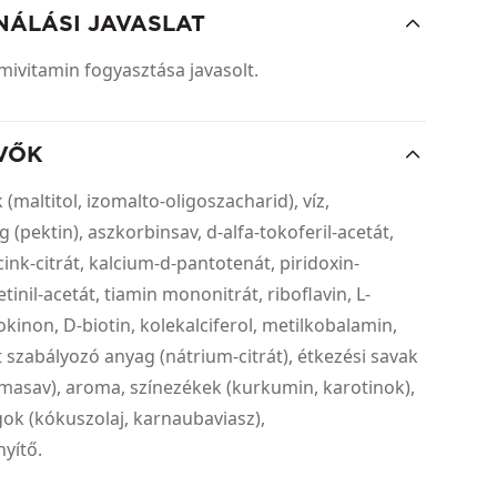
NÁLÁSI JAVASLAT
mivitamin fogyasztása javasolt.
VŐK
(maltitol, izomalto-oligoszacharid), víz,
 (pektin), aszkorbinsav, d-alfa-tokoferil-acetát,
cink-citrát, kalcium-d-pantotenát, piridoxin-
etinil-acetát, tiamin mononitrát, riboflavin, L-
llokinon, D-biotin, kolekalciferol, metilkobalamin,
szabályozó anyag (nátrium-citrát), étkezési savak
lmasav), aroma, színezékek (kurkumin, karotinok),
ok (kókuszolaj, karnaubaviasz),
yítő.