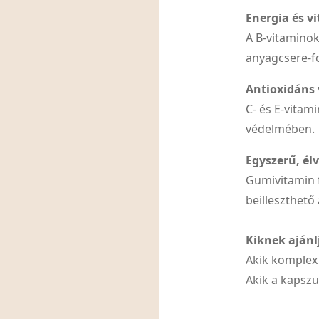
Energia és v
A B-vitamino
anyagcsere-f
Antioxidáns
C- és E-vitami
védelmében.
Egyszerű, él
Gumivitamin 
beilleszthet
Kiknek ajánl
Akik komplex
Akik a kapszu