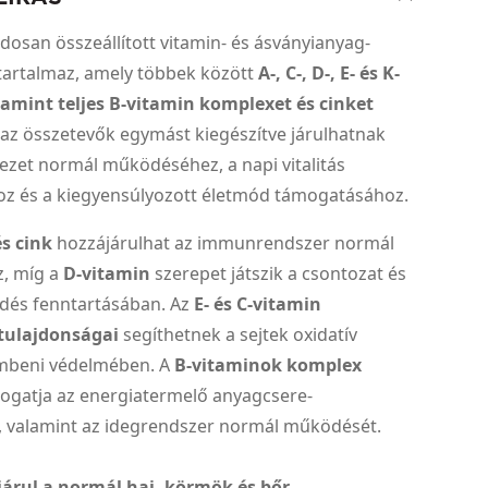
osan összeállított vitamin- és ásványianyag-
tartalmaz, amely többek között
A-, C-, D-, E- és K-
lamint teljes B-vitamin komplexet és cinket
k az összetevők egymást kiegészítve járulhatnak
ezet normál működéséhez, a napi vitalitás
oz és a kiegyensúlyozott életmód támogatásához.
s cink
hozzájárulhat az immunrendszer normál
, míg a
D-vitamin
szerepet játszik a csontozat és
és fenntartásában. Az
E- és C-vitamin
tulajdonságai
segíthetnek a sejtek oxidatív
embeni védelmében. A
B-vitaminok komplex
gatja az energiatermelő anyagcsere-
, valamint az idegrendszer normál működését.
járul a normál haj, körmök és bőr