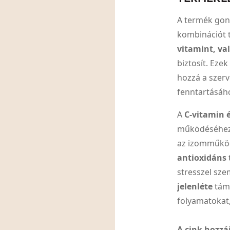
A termék gond
kombinációt 
vitamint, va
biztosít. Eze
hozzá a szerv
fenntartásáh
A
C-vitamin é
működéséhez
az izomműköd
antioxidáns 
stresszel sz
jelenléte
támo
folyamatokat
A cink hozzá