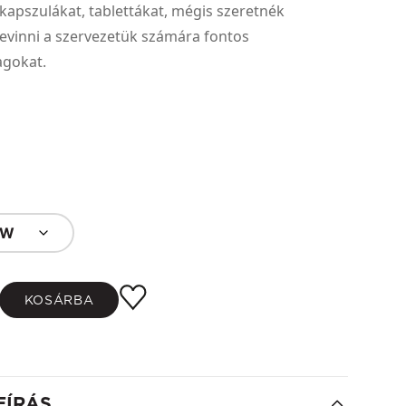
kapszulákat, tablettákat, mégis szeretnék
evinni a szervezetük számára fontos
gokat.
OW
KOSÁRBA
EÍRÁS