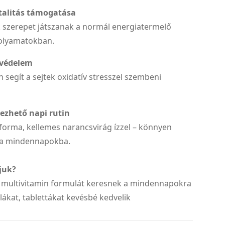
italitás támogatása
k szerepet játszanak a normál energiatermelő
olyamatokban.
 védelem
n segít a sejtek oxidatív stresszel szembeni
vezhető napi rutin
forma, kellemes narancsvirág ízzel – könnyen
ő a mindennapokba.
juk?
 multivitamin formulát keresnek a mindennapokra
lákat, tablettákat kevésbé kedvelik