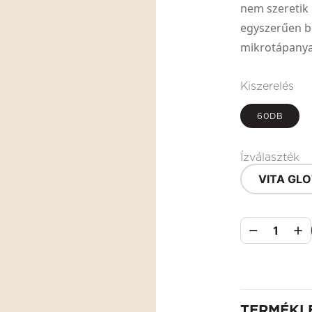
nem szeretik 
egyszerűen b
mikrotápanya
Kiszerelés
60DB
Ízválaszték
VITA GL
1
TERMÉKL