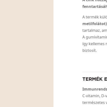
fenntartásá
A termék kül
metilfolátot
tartalmaz, am
A gumivitami
így kellemes 
biztosít.
TERMÉK 
Immunrends
C-vitamin, D-
természetes 