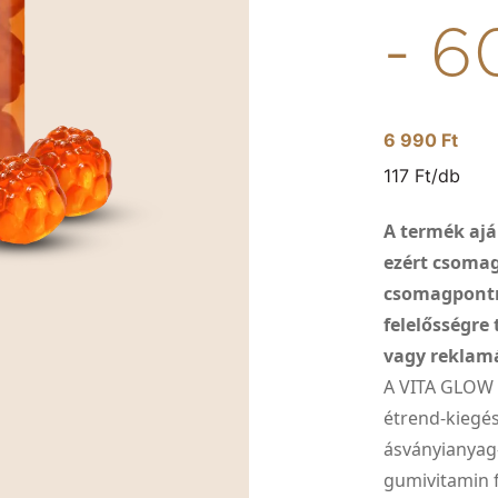
- 6
6 990 Ft
117 Ft/db
A termék ajá
ezért csoma
csomagpontra
felelősségre
vagy reklamá
A VITA GLOW 
étrend-kiegés
ásványianyag-
gumivitamin f