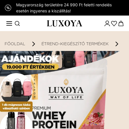
Magyarország területére 24 990 Ft feletti rendelés
esetén ingyenes a kiszállítás!
FŐOLDAL
ÉTREND-KIEGÉSZÍTŐ TERMÉKEK
K