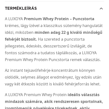
TERMÉKLEÍRÁS
A LUXOYA
Premium Whey Protein – Puncstorta
krémes, lágy ízével a klasszikus sütemény hangulatát
idézi, miközben
minden adag 22 g kiváló minőségű
fehérjét biztosít.
Ha szereted a puncstorta
jellegzetes, édeskés, desszertszerű ízvilágát, de
fontos számodra a tudatos táplálkozás, a LUXOYA
Premium Whey Protein Puncstorta remek választás.
Az instant tejsavófehérje-koncentrátum könnyen
oldódik, selymes állagot eredményez, így edzés után
vagy két étkezés között is kiváló fehérjeforrás lehet.
A LUXOYA Premium Whey Protein
ideális választás
mindazok számára, akik rendszeresen sportolnak,
izomtömegük növelésére törekednek, aktív