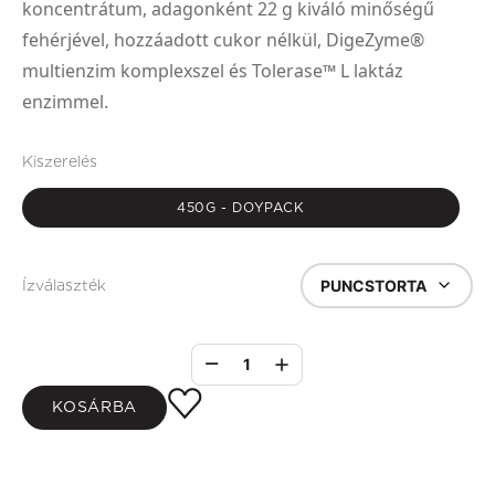
koncentrátum, adagonként 22 g kiváló minőségű
fehérjével, hozzáadott cukor nélkül, DigeZyme®
multienzim komplexszel és Tolerase™ L laktáz
enzimmel.
Kiszerelés
450G - DOYPACK
PUNCSTORTA
Ízválaszték
1
KOSÁRBA