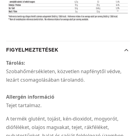
FIGYELMEZTETÉSEK
Tárolás:
Szobahőmérsékleten, közvetlen napfénytől védve,
lezárt csomagolásában tárolandó.
Allergén információ
Tejet tartalmaz.
A termék glutént, tojást, kén-dioxidot, mogyorót,
dióféléket, olajos magvakat, tejet, rákféléket,
puhatestűeket, halat és szóját feldolgozó üzemben