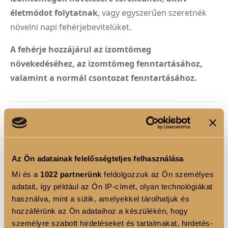
életmódot folytatnak
, vagy egyszerűen szeretnék
növelni napi fehérjebevitelüket.
A fehérje hozzájárul az izomtömeg
növekedéséhez, az izomtömeg fenntartásához,
valamint a normál csontozat fenntartásához.
TERMÉK ELŐNYÖK
22 g fehérje adagonként a napi fehérjebevitel
támogatására.
Az Ön adatainak felelősségteljes felhasználása
72% fehérjetartalom, kiváló minőségű instant
Mi és a
1022 partnerünk
feldolgozzuk az Ön személyes
tejsavófehérje-koncentrátumból.
adatait, így például az Ön IP-címét, olyan technológiákat
használva, mint a sütik, amelyekkel tárolhatjuk és
Hozzáadott cukor nélkül, édesítőszerekkel.
hozzáférünk az Ön adataihoz a készülékén, hogy
DigeZyme® multienzim komplexszel, amely öt
személyre szabott hirdetéseket és tartalmakat, hirdetés-