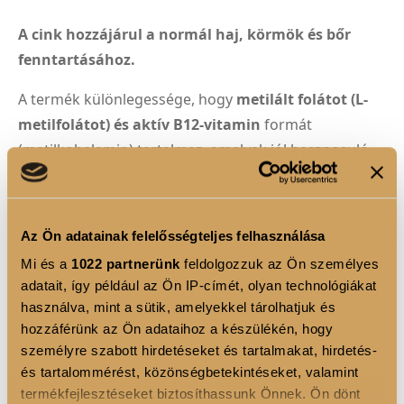
A cink hozzájárul a normál haj, körmök és bőr
fenntartásához.
A termék különlegessége, hogy
metilált folátot (L-
metilfolátot) és aktív B12-vitamin
formát
(metilkobalamin) tartalmaz, amelyek jól hasznosuló
formák a szervezet számára. A gumivitamin
természetes aromákkal és színezékekkel készül, így
kellemes narancsvirág ízű, könnyen fogyasztható
Az Ön adatainak felelősségteljes felhasználása
napi rutint biztosít.
Mi és a
1022 partnerünk
feldolgozzuk az Ön személyes
adatait, így például az Ön IP-címét, olyan technológiákat
használva, mint a sütik, amelyekkel tárolhatjuk és
hozzáférünk az Ön adataihoz a készülékén, hogy
személyre szabott hirdetéseket és tartalmakat, hirdetés-
TERMÉK ELŐNYÖK
és tartalommérést, közönségbetekintéseket, valamint
termékfejlesztéseket biztosíthassunk Önnek. Ön dönt
Immunrendszer támogatása