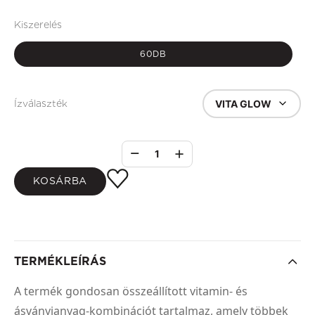
Kiszerelés
60DB
VITA GLOW
Ízválaszték
1
KOSÁRBA
TERMÉKLEÍRÁS
A termék gondosan összeállított vitamin- és
ásványianyag-kombinációt tartalmaz, amely többek