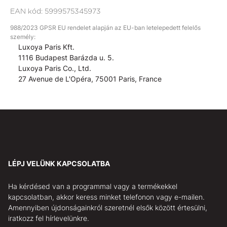
EAN kód:
5999575345973
988/2023 GPSR EU rendelet alapján az EU-ban letelepedett felelős
személy:
Luxoya Paris Kft.
1116 Budapest Barázda u. 5.
Luxoya Paris Co., Ltd.
27 Avenue de L'Opéra, 75001 Paris, France
LÉPJ VELÜNK KAPCSOLATBA
Ha kérdésed van a programmal vagy a termékekkel
kapcsolatban, akkor keress minket telefonon vagy e-mailen.
Amennyiben újdonságainkról szeretnél elsők között értesülni,
iratkozz fel hírlevelünkre.