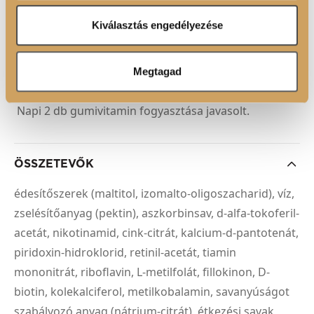
adatokkal, amelyeket Ön adott meg számukra vagy az
mindennapokra
Ön által használt más szolgáltatásokból gyűjtöttek.
Kiválasztás engedélyezése
Akik a kapszulákat, tablettákat kevésbé kedvelik
Megtagad
FELHASZNÁLÁSI JAVASLAT
Napi 2 db gumivitamin fogyasztása javasolt.
ÖSSZETEVŐK
édesítőszerek (maltitol, izomalto-oligoszacharid), víz,
zselésítőanyag (pektin), aszkorbinsav, d-alfa-tokoferil-
acetát, nikotinamid, cink-citrát, kalcium-d-pantotenát,
piridoxin-hidroklorid, retinil-acetát, tiamin
mononitrát, riboflavin, L-metilfolát, fillokinon, D-
biotin, kolekalciferol, metilkobalamin, savanyúságot
szabályozó anyag (nátrium-citrát), étkezési savak