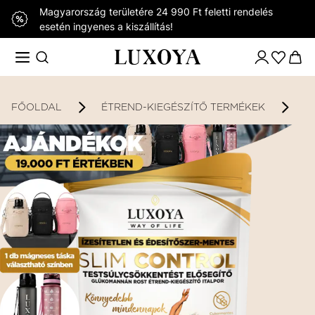
Magyarország területére 24 990 Ft feletti rendelés
esetén ingyenes a kiszállítás!
FŐOLDAL
ÉTREND-KIEGÉSZÍTŐ TERMÉKEK
K