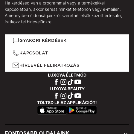
Ha kérdésed van a programmal vagy a termékekkel
kapcsolatban, akkor keress minket telefonon vagy e-mailen.
Amennyiben újdonságainkról szeretnél elsők között értesülni,
iratkozz fel hírlevelünkre.
GYAKORI KÉRDÉSEK
KAPCSOLAT
HÍRLEVÉL FELIRATKOZÁS
LUXOYA ÉLETMÓD
LUXOYA BEAUTY
TÖLTSD LE AZ APPLIKÁCIÓT!
FONTOSABB OLDALAINK