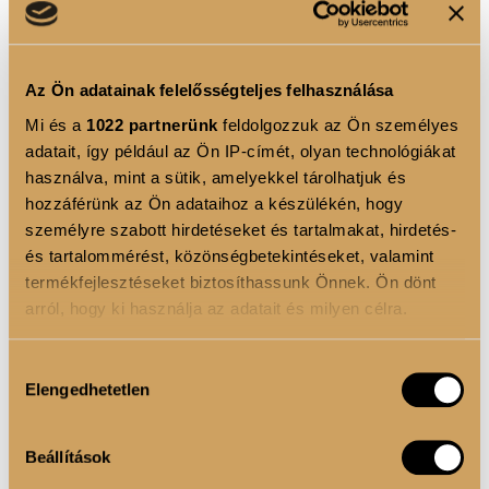
természetes védekezőképességét
• Inozitol – hozzájárulhat a jól működő anyagcsere-
Az Ön adatainak felelősségteljes felhasználása
folyamatokhoz
Mi és a
1022 partnerünk
feldolgozzuk az Ön személyes
• Cink – a normál termékenység és az
adatait, így például az Ön IP-címét, olyan technológiákat
immunrendszer működésének támogatására
használva, mint a sütik, amelyekkel tárolhatjuk és
hozzáférünk az Ön adataihoz a készülékén, hogy
személyre szabott hirdetéseket és tartalmakat, hirdetés-
Ízesítetlen és édesítőszermentes formula!
és tartalommérést, közönségbetekintéseket, valamint
Megújult receptúra: CLA és nátrium-kazeinát
termékfejlesztéseket biztosíthassunk Önnek. Ön dönt
nélkül
arról, hogy ki használja az adatait és milyen célra.
Környezettudatosabb kiszerelés: PET flakon
helyett doypack csomagolás
Ha engedélyezi, a következőt is meg szeretnénk tenni:
Hozzájárulás
Elengedhetetlen
Információgyűjtés az Ön földrajzi elhelyezkedéséről
kiválasztása
pár méteres pontossággal
FELHASZNÁLÁSI JAVASLAT
Az Ön készülékén beazonosítása annak konkrét
Beállítások
tulajdonságainak (ujjlenyomat) aktív ellenőrzésével
Napi ajánlott mennyiség:
3×1 adag (5 g)