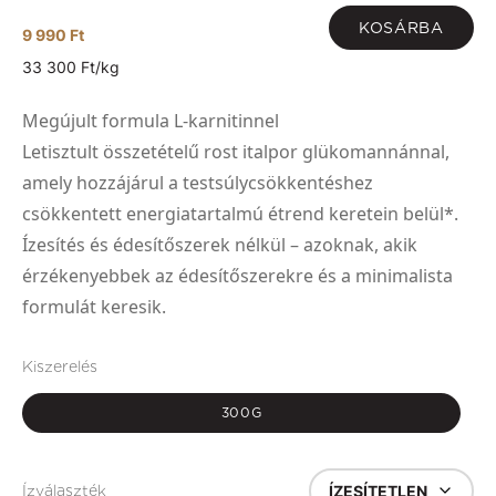
KOSÁRBA
9 990 Ft
33 300 Ft/kg
Megújult formula L-karnitinnel
Letisztult összetételű rost italpor glükomannánnal,
amely hozzájárul a testsúlycsökkentéshez
csökkentett energiatartalmú étrend keretein belül*.
Ízesítés és édesítőszerek nélkül – azoknak, akik
érzékenyebbek az édesítőszerekre és a minimalista
formulát keresik.
Kiszerelés
300G
ÍZESÍTETLEN
Ízválaszték