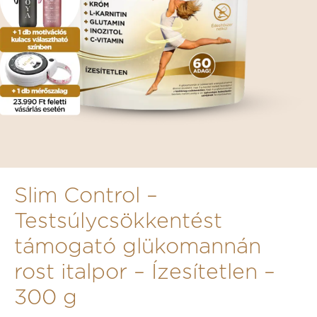
Slim Control –
Testsúlycsökkentést
támogató glükomannán
rost italpor – Ízesítetlen –
300 g