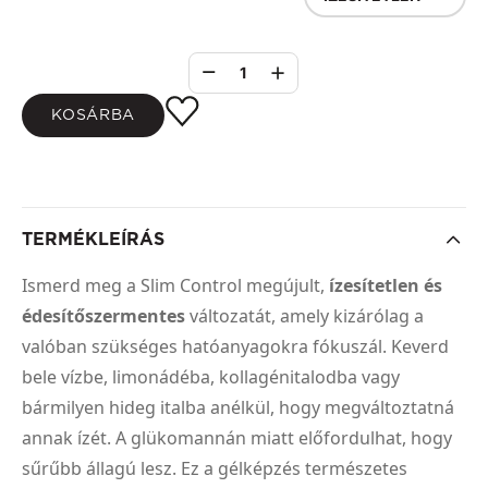
1
KOSÁRBA
TERMÉKLEÍRÁS
Ismerd meg a Slim Control megújult,
ízesítetlen és
édesítőszermentes
változatát, amely kizárólag a
valóban szükséges hatóanyagokra fókuszál. Keverd
bele vízbe, limonádéba, kollagénitalodba vagy
bármilyen hideg italba anélkül, hogy megváltoztatná
annak ízét. A glükomannán miatt előfordulhat, hogy
sűrűbb állagú lesz. Ez a gélképzés természetes