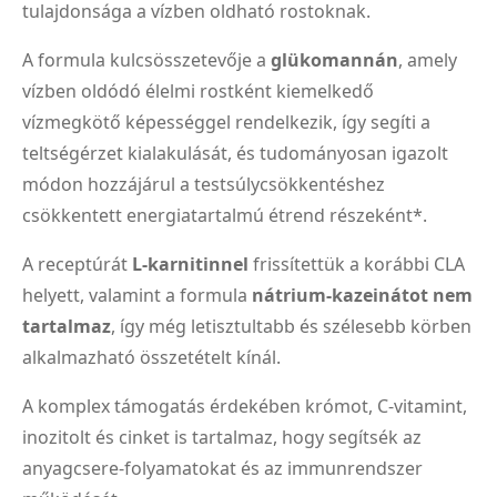
tulajdonsága a vízben oldható rostoknak.
A formula kulcsösszetevője a
glükomannán
, amely
vízben oldódó élelmi rostként kiemelkedő
vízmegkötő képességgel rendelkezik, így segíti a
teltségérzet kialakulását, és tudományosan igazolt
módon hozzájárul a testsúlycsökkentéshez
csökkentett energiatartalmú étrend részeként*.
A receptúrát
L-karnitinnel
frissítettük a korábbi CLA
helyett, valamint a formula
nátrium-kazeinátot nem
tartalmaz
, így még letisztultabb és szélesebb körben
alkalmazható összetételt kínál.
A komplex támogatás érdekében krómot, C-vitamint,
inozitolt és cinket is tartalmaz, hogy segítsék az
anyagcsere-folyamatokat és az immunrendszer