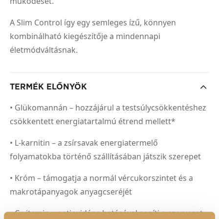
működését.
A Slim Control így egy semleges ízű, könnyen
kombinálható kiegészítője a mindennapi
életmódváltásnak.
TERMÉK ELŐNYÖK
• Glükomannán – hozzájárul a testsúlycsökkentéshez
csökkentett energiatartalmú étrend mellett*
• L-karnitin – a zsírsavak energiatermelő
folyamatokba történő szállításában játszik szerepet
• Króm – támogatja a normál vércukorszintet és a
makrotápanyagok anyagcseréjét
• C-vitamin – antioxidáns hatásával segíti a szervezet