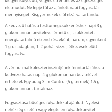
kiegyensúlyozott, vegyes étrendet és az egészséges
életmódot. Ne lépje túl az ajánlott napi fogyasztási
mennyiséget! Kisgyermekek elől elzárva tartandó.
A kedvező hatás a testtömegcsökkenéshez napi 3 g
glükomannán bevitelével érhető el, csökkentett
energiatartalmú étrend részeként, három, egyenként
1 g-os adagban, 1–2 pohár vízzel, étkezések előtt
fogyasztva.
A vér normál koleszterinszintjének fenntartásához a
kedvező hatás napi 4 g glükomannán bevitelével
érhető el. Egy adag Slim Control (5 g termék) 1,5 g
glükomannánt tartalmaz.
Fogyasztása bőséges folyadékkal ajánlott. Nyelési
nehézség esetén vagy elégtelen folyadékbevitel