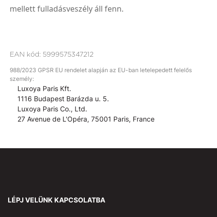
mellett fulladásveszély áll fenn.
EAN kód:
5999575347212
988/2023 GPSR EU rendelet alapján az EU-ban letelepedett felelős
személy:
Luxoya Paris Kft.
1116 Budapest Barázda u. 5.
Luxoya Paris Co., Ltd.
27 Avenue de L'Opéra, 75001 Paris, France
LÉPJ VELÜNK KAPCSOLATBA