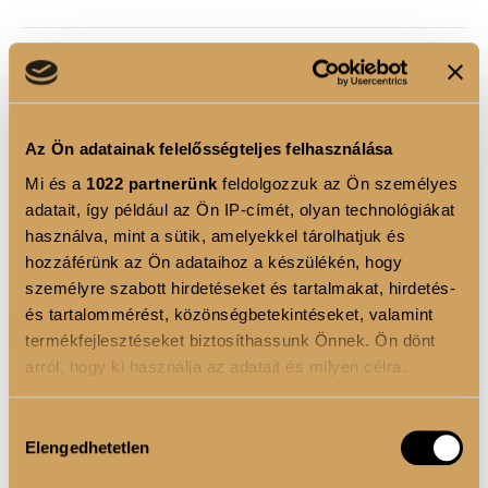
TERMÉKLEÍRÁS
A shaker innovatív kialakítása a lekerekített aljjal és
rozsdamentes acél spirállal biztosítja, hogy italod
Az Ön adatainak felelősségteljes felhasználása
minden alkalommal tökéletesen sima és
Mi és a
1022 partnerünk
feldolgozzuk az Ön személyes
csomómentes legyen. Az ergonomikus,
adatait, így például az Ön IP-címét, olyan technológiákat
szivárgásmentes pattintós kupak védi az italt a
használva, mint a sütik, amelyekkel tárolhatjuk és
kifolyástól, a szájrészt pedig a szennyeződésektől, így
hozzáférünk az Ön adataihoz a készülékén, hogy
bárhová magaddal viheted. Praktikus pántjának
személyre szabott hirdetéseket és tartalmakat, hirdetés-
és tartalommérést, közönségbetekintéseket, valamint
köszönhetően egyszerűen hordozható, míg az
termékfejlesztéseket biztosíthassunk Önnek. Ön dönt
egyszerű tisztíthatóság garantálja, hogy mindig
arról, hogy ki használja az adatait és milyen célra.
higiénikus és használatra kész legyen.
⚠️ A kupakot erősen kattanásig kell benyomni, hogy
Ha engedélyezi, a következőt is meg szeretnénk tenni:
Hozzájárulás
ne szivárogjon ⚠️
Elengedhetetlen
Információgyűjtés az Ön földrajzi elhelyezkedéséről
kiválasztása
pár méteres pontossággal