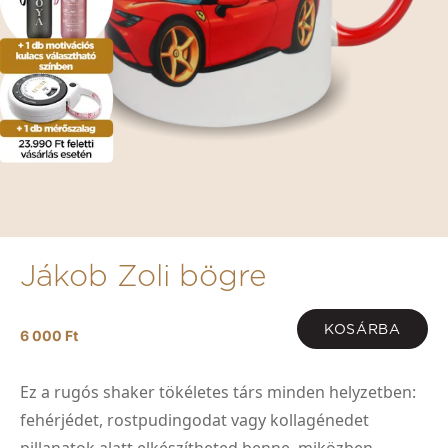
Jákob Zoli bögre
KOSÁRBA
6 000 Ft
Ez a rugós shaker tökéletes társ minden helyzetben:
fehérjédet, rostpudingodat vagy kollagénedet