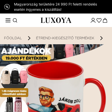
Magyarország területére 24 990 Ft feletti rendelés
esetén ingyenes a kiszállítás!
FŐOLDAL
ÉTREND-KIEGÉSZÍTŐ TERMÉKEK
K