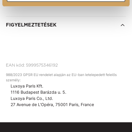
FIGYELMEZTETÉSEK
EAN kód:
5999575346192
988/2023 GPSR EU rendelet alapján az EU-ban letelepedett felelős
személy:
Luxoya Paris Kft.
1116 Budapest Barázda u. 5.
Luxoya Paris Co., Ltd.
27 Avenue de L'Opéra, 75001 Paris, France