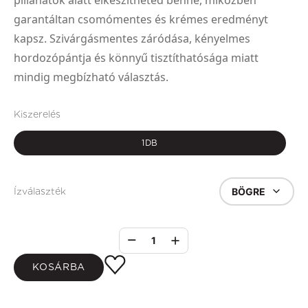
pillanatok alatt elkészítheted benne, miközben
garantáltan csomómentes és krémes eredményt
kapsz. Szivárgásmentes záródása, kényelmes
hordozópántja és könnyű tisztíthatósága miatt
mindig megbízható választás.
Kiszerelés
1DB
BÖGRE
Ízválaszték
1
KOSÁRBA