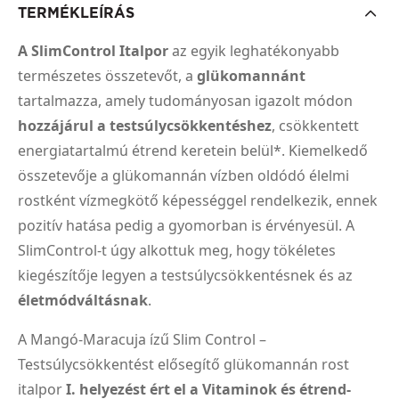
TERMÉKLEÍRÁS
A SlimControl Italpor
az egyik leghatékonyabb
természetes összetevőt, a
glükomannánt
tartalmazza, amely tudományosan igazolt módon
hozzájárul a testsúlycsökkentéshez
, csökkentett
energiatartalmú étrend keretein belül*. Kiemelkedő
összetevője a glükomannán vízben oldódó élelmi
rostként vízmegkötő képességgel rendelkezik, ennek
pozitív hatása pedig a gyomorban is érvényesül. A
SlimControl-t úgy alkottuk meg, hogy tökéletes
kiegészítője legyen a testsúlycsökkentésnek és az
életmódváltásnak
.
A Mangó-Maracuja ízű Slim Control –
Testsúlycsökkentést elősegítő glükomannán rost
italpor
I. helyezést ért el a Vitaminok és étrend-