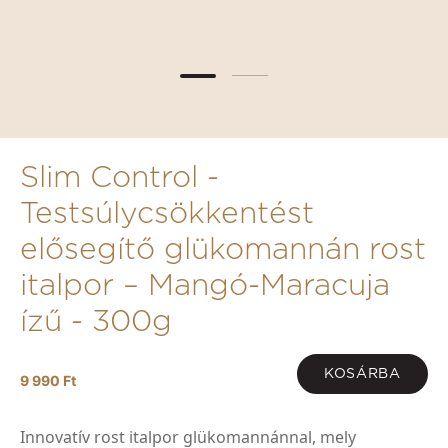
Slim Control -
Testsúlycsökkentést
elősegítő glükomannán rost
italpor – Mangó-Maracuja
ízű - 300g
KOSÁRBA
9 990 Ft
Innovatív rost italpor glükomannánnal, mely