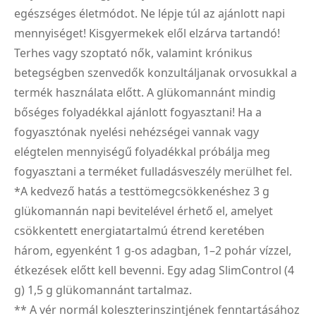
egészséges életmódot. Ne lépje túl az ajánlott napi
mennyiséget! Kisgyermekek elől elzárva tartandó!
Terhes vagy szoptató nők, valamint krónikus
betegségben szenvedők konzultáljanak orvosukkal a
termék használata előtt. A glükomannánt mindig
bőséges folyadékkal ajánlott fogyasztani! Ha a
fogyasztónak nyelési nehézségei vannak vagy
elégtelen mennyiségű folyadékkal próbálja meg
fogyasztani a terméket fulladásveszély merülhet fel.
*A kedvező hatás a testtömegcsökkenéshez 3 g
glükomannán napi bevitelével érhető el, amelyet
csökkentett energiatartalmú étrend keretében
három, egyenként 1 g-os adagban, 1–2 pohár vízzel,
étkezések előtt kell bevenni. Egy adag SlimControl (4
g) 1,5 g glükomannánt tartalmaz.
** A vér normál koleszterinszintjének fenntartásához