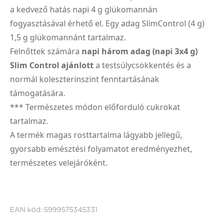
a kedvező hatás napi 4 g glükomannán
fogyasztásával érhető el. Egy adag SlimControl (4 g)
1,5 g glükomannánt tartalmaz.
Felnőttek számára
napi három adag (napi 3x4 g)
Slim Control ajánlott
a testsúlycsökkentés és a
normál koleszterinszint fenntartásának
támogatására.
*** Természetes módon előforduló cukrokat
tartalmaz.
A termék magas rosttartalma lágyabb jellegű,
gyorsabb emésztési folyamatot eredményezhet,
természetes velejáróként.
EAN kód:
5999575345331