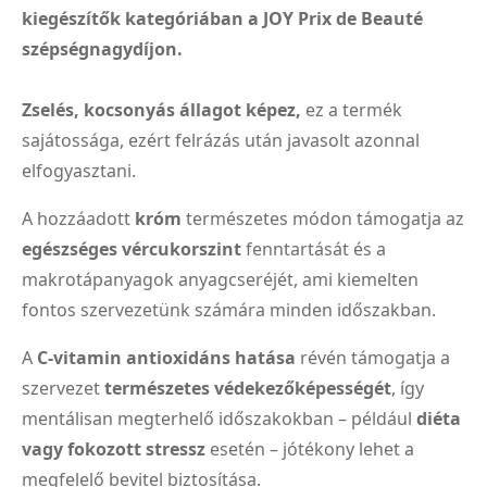
kiegészítők kategóriában a JOY Prix de Beauté
szépségnagydíjon.
Zselés, kocsonyás állagot képez,
ez a termék
sajátossága, ezért felrázás után javasolt azonnal
elfogyasztani.
A hozzáadott
króm
természetes módon támogatja az
egészséges vércukorszint
fenntartását és a
makrotápanyagok anyagcseréjét, ami kiemelten
fontos szervezetünk számára minden időszakban.
A
C-vitamin antioxidáns hatása
révén támogatja a
szervezet
természetes védekezőképességét
, így
mentálisan megterhelő időszakokban – például
diéta
vagy fokozott stressz
esetén – jótékony lehet a
megfelelő bevitel biztosítása.