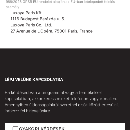
988/2023 GPSR EU rendelet alapján az EU-ban letelepedett felelős
személy:
Luxoya Paris Kft.
1116 Budapest Barázda u. 5.
Luxoya Paris Co., Ltd.
27 Avenue de L'Opéra, 75001 Paris, France
LÉPJ VELÜNK KAPCSOLATBA
Ha kérdésed van a programmal vagy a termékekkel
kapcsolatban, akkor keress minket telefonon vagy e-mailen.
Amennyiben újdonságainkról szeretnél elsők között értesülni,
iratkozz fel hírlevelünkre.
GYAKORI KÉRDÉSEK