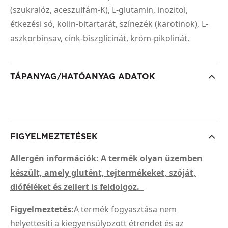
(szukralóz, aceszulfám-K), L-glutamin, inozitol,
étkezési só, kolin-bitartarát, színezék (karotinok), L-
aszkorbinsav, cink-biszglicinát, króm-pikolinát.
TÁPANYAG/HATÓANYAG ADATOK
FIGYELMEZTETÉSEK
Allergén információk: A termék olyan üzemben
készült, amely glutént, tejtermékeket, szóját,
dióféléket és zellert is feldolgoz.
Figyelmeztetés:
A termék fogyasztása nem
helyettesíti a kiegyensúlyozott étrendet és az