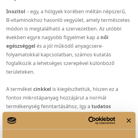
Inozitol
– egy, a hölgyek körében méltán népszerű,
B-vitaminokhoz hasonló vegyület, amely természetes
módon is megtalálható a szervezetben. Az utóbbi
években egyre nagyobb figyelmet kap a
női
egészséggel
és a jól működő anyagcsere-
folyamatokkal kapcsolatban, számos kutatás
foglalkozik a lehetséges szerepével különböző
területeken.
A terméket
cinkkel
is kiegészítettük, hiszen ez a
fontos mikrotápanyag hozzájárul a normál
termékenység fenntartásához, így a
tudatos
családtervezés, gyermekvállalás
időszakában is
hasznos támogatást nyújthat bevitele.
Glutamin
– egy természetes módon előforduló