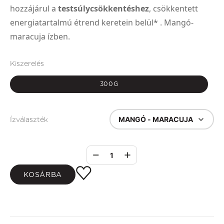
hozzájárul a
testsúlycsökkentéshez
, csökkentett
energiatartalmú étrend keretein belül* . Mangó-
maracuja ízben.
Kiszerelés
300G
MANGÓ - MARACUJA
Ízválaszték
1
KOSÁRBA