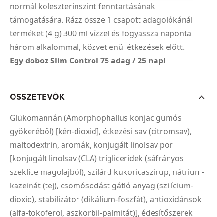
normál koleszterinszint fenntartásának
támogatására. Rázz össze 1 csapott adagolókánál
terméket (4 g) 300 ml vízzel és fogyassza naponta
három alkalommal, közvetlenül étkezések előtt.
Egy doboz Slim Control 75 adag / 25 nap!
ÖSSZETEVŐK
Glükomannán (Amorphophallus konjac gumós
gyökeréből) [kén-dioxid], étkezési sav (citromsav),
maltodextrin, aromák, konjugált linolsav por
[konjugált linolsav (CLA) trigliceridek (sáfrányos
szeklice magolajból), szilárd kukoricaszirup, nátrium-
kazeinát (tej), csomósodást gátló anyag (szilícium-
dioxid), stabilizátor (dikálium-foszfát), antioxidánsok
(alfa-tokoferol, aszkorbil-palmitát)], édesítőszerek