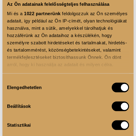
Az Ön adatainak felelősségteljes felhasználása
aminosav, amely szervezetünk számos fehérjéjének
Mi és a
1022 partnerünk
feldolgozzuk az Ön személyes
fontos építőeleme. Különösen nagy mennyiségben
adatait, így például az Ön IP-címét, olyan technológiákat
van jelen az
emésztőrendszer
és az
immunrendszer
használva, mint a sütik, amelyekkel tárolhatjuk és
sejtjeiben. Bevitellel hozzájárulhatunk a szervezet
hozzáférünk az Ön adataihoz a készülékén, hogy
aminosav ellátásához.
személyre szabott hirdetéseket és tartalmakat, hirdetés-
és tartalommérést, közönségbetekintéseket, valamint
Ez az italpor nemcsak igazán hatékony, hanem
termékfejlesztéseket biztosíthassunk Önnek. Ön dönt
gyümölcsösen üde és finom, így könnyedén
arról, hogy ki használja az adatait és milyen célra.
beilleszthető a napi étrendbe. Hozzáadott
Ha engedélyezi, a következőt is meg szeretnénk tenni:
cukormentes
* formulájának köszönhetően
Hozzájárulás
Elengedhetetlen
Információgyűjtés az Ön földrajzi elhelyezkedéséről
bűntudat nélkül élvezheted az édes ízt, miközben
kiválasztása
pár méteres pontossággal
támogatod a testsúlycsökkentésed is.
Az Ön készülékén beazonosítása annak konkrét
Beállítások
tulajdonságainak (ujjlenyomat) aktív ellenőrzésével
Fedezd fel a SlimControl Italpor erejét, és
Tudjon meg többet személyes adatainak feldolgozási
támogasd céljaidat tudományosan igazolt
Statisztikai
módjairól és adja meg preferenciáit a
Részletek
hatékonysággal!
pontban
. Bármikor módosíthatja vagy visszavonhatja a