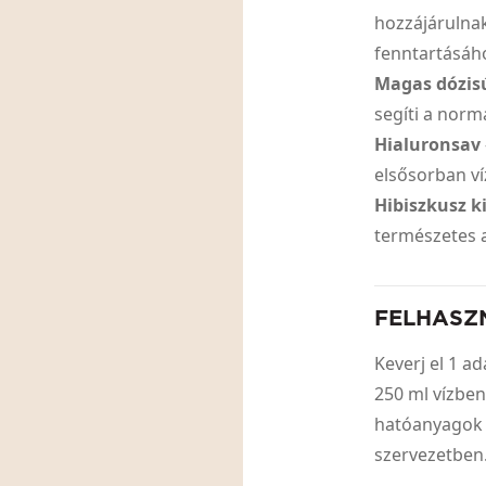
hozzájárulnak
fenntartásáh
Magas dózis
segíti a norm
Hialuronsav
elsősorban v
Hibiszkusz k
természetes 
FELHASZ
Keverj el 1 a
250 ml vízben
hatóanyagok 
szervezetbe