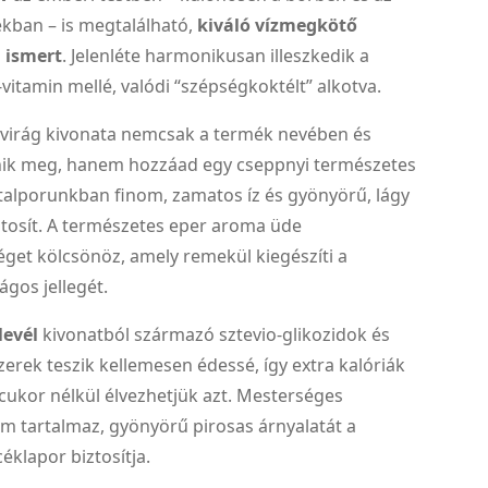
dékban – is megtalálható,
kiváló vízmegkötő
 ismert
. Jelenléte harmonikusan illeszkedik a
-vitamin mellé, valódi “szépségkoktélt” alkotva.
virág kivonata nemcsak a termék nevében és
lenik meg, hanem hozzáad egy cseppnyi természetes
s. Italporunkban finom, zamatos íz és gyönyörű, lágy
ztosít. A természetes eper aroma üde
get kölcsönöz, amely remekül kiegészíti a
ágos jellegét.
levél
kivonatból származó sztevio-glikozidok és
erek teszik kellemesen édessé, így extra kalóriák
 cukor nélkül élvezhetjük azt. Mesterséges
m tartalmaz, gyönyörű pirosas árnyalatát a
éklapor biztosítja.