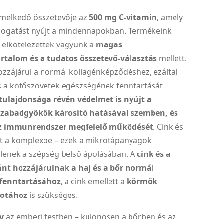
emelkedő összetevője az
500 mg C-vitamin
, amely
ogatást nyújt a mindennapokban. Termékeink
l elkötelezettek vagyunk a
magas
talom és a tudatos összetevő-választás
mellett.
ozzájárul a normál kollagénképződéshez, ezáltal
és a kötőszövetek egészségének fenntartását.
tulajdonsága révén védelmet is nyújt a
szabadgyökök károsító hatásával szemben, és
z immunrendszer megfelelő működését
. Cink és
ült a komplexbe – ezek a mikrotápanyagok
lenek a szépség belső ápolásában. A
cink és a
ánt hozzájárulnak a haj és a bőr normál
 fenntartásához
, a cink emellett a
körmök
potához
is szükséges.
v
az emberi testben – különösen a bőrben és az