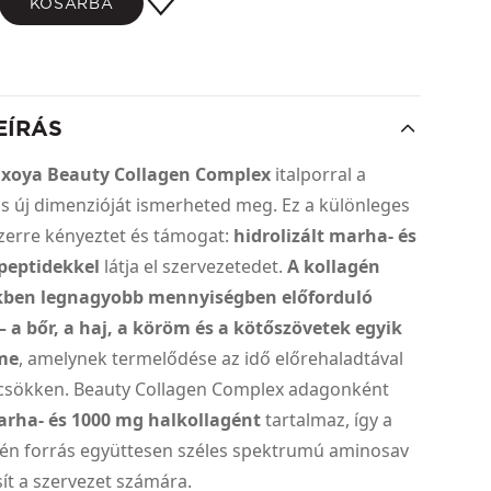
KOSÁRBA
EÍRÁS
xoya Beauty Collagen Complex
italporral a
s új dimenzióját ismerheted meg. Ez a különleges
zerre kényeztet és támogat:
hidrolizált marha- és
peptidekkel
látja el szervezetedet.
A kollagén
kben legnagyobb mennyiségben előforduló
– a bőr, a haj, a köröm és a kötőszövetek egyik
eme
, amelynek termelődése az idő előrehaladtával
csökken. Beauty Collagen Complex adagonként
rha- és 1000 mg halkollagént
tartalmaz, így a
agén forrás együttesen széles spektrumú aminosav
sít a szervezet számára.