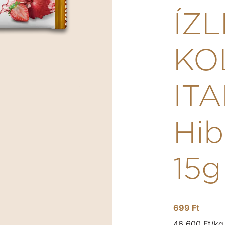
ÍZ
KO
ITA
Hib
15g
699 Ft
46 600 Ft/kg