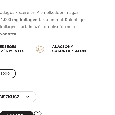
yadagos kiszerelés. Kiemelkedően magas,
11.000 mg kollagén
tartalommal. Különleges
lkollagént tartalmazó komplex formula,
ivonattal
.
ERSÉGES
ALACSONY
EZÉK MENTES
CUKORTARTALOM
300G
IBISZKUSZ