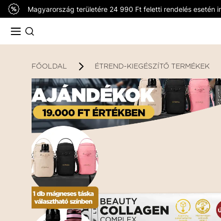
Magyarország területére 24 990 Ft feletti rendelés esetén in
FŐOLDAL
ÉTREND-KIEGÉSZÍTŐ TERMÉKEK