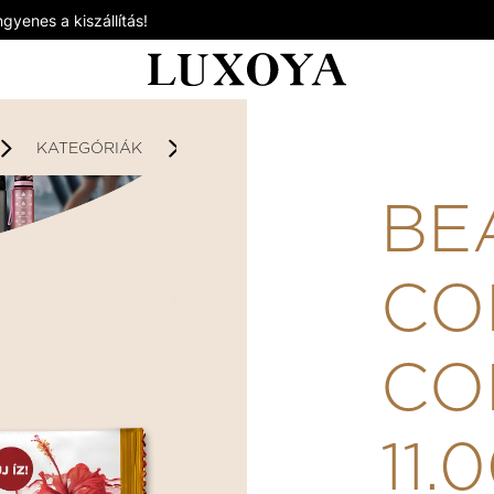
gyenes a kiszállítás!
KATEGÓRIÁK
DÍJNYERTES TERMÉKEK
BEAU
BE
CO
CO
11.