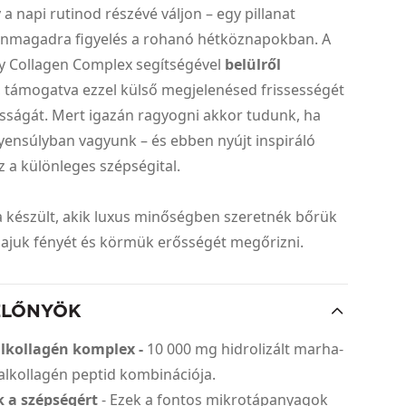
a napi rutinod részévé váljon – egy pillanat
önmagadra figyelés a rohanó hétköznapokban. A
y Collagen Complex segítségével
belülről
, támogatva ezzel külső megjelenésed frissességét
sságát. Mert igazán ragyogni akkor tudunk, ha
gyensúlyban vagyunk – és ebben nyújt inspiráló
 a különleges szépségital.
 készült, akik luxus minőségben szeretnék bőrük
hajuk fényét és körmük erősségét megőrizni.
ELŐNYÖK
lkollagén komplex -
10 000 mg hidrolizált marha-
alkollagén peptid kombinációja.
k a szépségért
- Ezek a fontos mikrotápanyagok