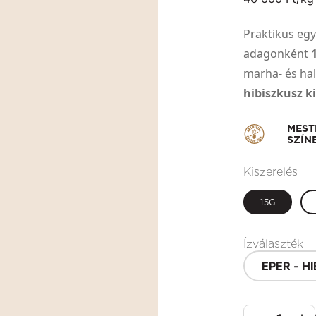
Praktikus eg
adagonként
marha- és ha
hibiszkusz k
MEST
SZÍN
Kiszerelés
15G
Ízválaszték
EPER - H