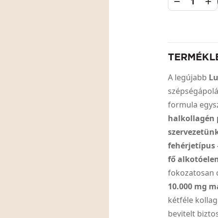
1
TERMÉKL
A legújabb
Lu
szépségápolá
formula egys
halkollagén 
szervezetün
fehérjetípus 
fő alkotóel
fokozatosan 
10.000 mg ma
kétféle koll
bevitelt bizto