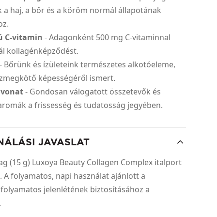
 a haj, a bőr és a köröm normál állapotának
oz.
ú C-vitamin
- Adagonként 500 mg C-vitaminnal
ál kollagénképződést.
- Bőrünk és ízületeink természetes alkotóeleme,
ízmegkötő képességéről ismert.
ivonat
- Gondosan válogatott összetevők és
aromák a frissesség és tudatosság jegyében.
NÁLÁSI JAVASLAT
dag (15 g) Luxoya Beauty Collagen Complex italport
. A folyamatos, napi használat ajánlott a
folyamatos jelenlétének biztosításához a
n.