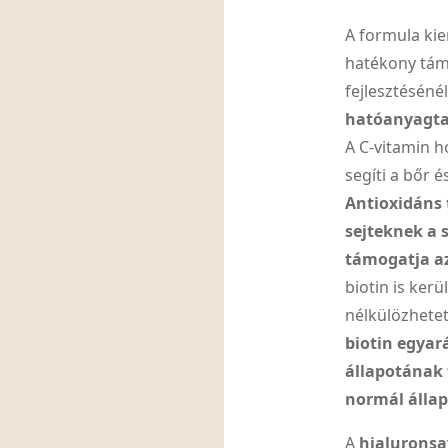
A formula ki
hatékony tám
fejlesztéséné
hatóanyagtar
A C-vitamin h
segíti a bőr 
Antioxidáns 
sejteknek a 
támogatja a
biotin is ker
nélkülözhetet
biotin egyar
állapotának
normál álla
A
hialuronsa