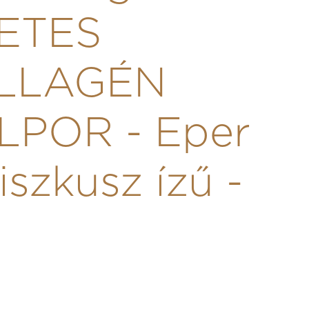
LETES
LLAGÉN
LPOR - Eper
iszkusz ízű -