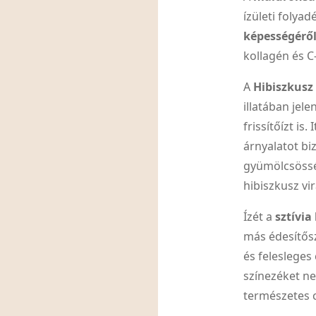
ízületi folya
képességéről
kollagén és C
A
Hibiszkusz
illatában je
frissítőízt i
árnyalatot bi
gyümölcsössé
hibiszkusz vir
Ízét a
sztívia 
más édesítősz
és felesleges
színezéket ne
természetes c