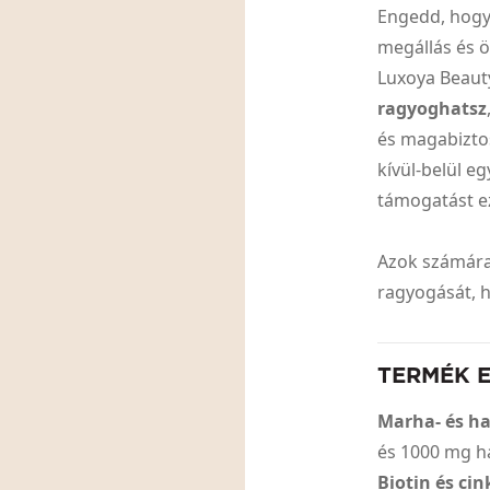
Engedd, hogy 
megállás és 
Luxoya Beaut
ragyoghatsz
és magabizto
kívül-belül e
támogatást ez
Azok számára
ragyogását, 
TERMÉK 
Marha- és ha
és 1000 mg h
Biotin és cin