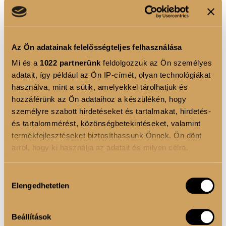
megtalálható,
kiváló vízmegkötő képességéről
ismert.
Jelenléte harmonikusan illeszkedik a kollagén
és C-vita
Az Ön adatainak felelősségteljes felhasználása
Ízét édesítőszerek teszik kellemesen édessé, így extra
Mi és a
1022 partnerünk
feldolgozzuk az Ön személyes
kalóriák és felesleges cukor nélkül élvezhetjük azt.
adatait, így például az Ön IP-címét, olyan technológiákat
Mesterséges színezéket nem tartalmaz, gyönyörű
használva, mint a sütik, amelyekkel tárolhatjuk és
hozzáférünk az Ön adataihoz a készülékén, hogy
pirosas árnyalatát a természetes céklapor biztosítja.
személyre szabott hirdetéseket és tartalmakat, hirdetés-
Engedd, hogy a napi rutinod részévé váljon – egy
és tartalommérést, közönségbetekintéseket, valamint
termékfejlesztéseket biztosíthassunk Önnek. Ön dönt
pillanat megállás és önmagadra figyelés a rohanó
arról, hogy ki használja az adatait és milyen célra.
hétköznapokban. A Luxoya Beauty Collagen Complex
segítségével
belülről ragyoghatsz
, támogatva ezzel
Ha engedélyezi, a következőt is meg szeretnénk tenni:
Hozzájárulás
külső megjelenésed frissességét és magabiztosságát.
Elengedhetetlen
Információgyűjtés az Ön földrajzi elhelyezkedéséről
kiválasztása
Mert igazán ragyogni akkor tudunk, ha kívül-belül
pár méteres pontossággal
egyensúlyban vagyunk – és ebben nyújt inspiráló
Az Ön készülékén beazonosítása annak konkrét
Beállítások
támogatást ez a különleges szépségital.
tulajdonságainak (ujjlenyomat) aktív ellenőrzésével