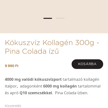
Kókuszvíz Kollagén 300g -
Pina Colada ízű
KOSÁRBA
9 990 Ft
4000 mg valódi kókuszvízport
tartalmazó kollagén
italpor
,
adagonként
6000 mg kollagén
tartalommal
és
apró
Q10 szemcsékkel
. Pina Colada ízben.
Kiszerelés