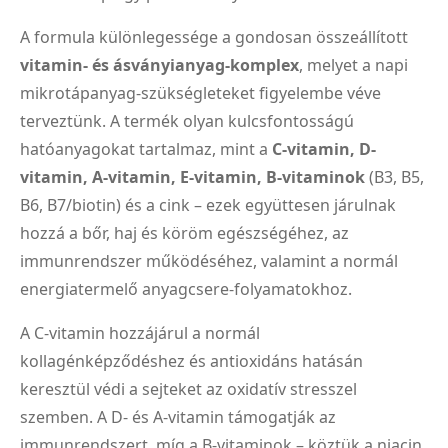
A formula különlegessége a gondosan összeállított
vitamin- és ásványianyag-komplex
, melyet a napi
mikrotápanyag-szükségleteket figyelembe véve
terveztünk. A termék olyan kulcsfontosságú
hatóanyagokat tartalmaz, mint a
C-vitamin, D-
vitamin, A-vitamin, E-vitamin, B-vitaminok
(B3, B5,
B6, B7/biotin) és a cink – ezek együttesen járulnak
hozzá a bőr, haj és köröm egészségéhez, az
immunrendszer működéséhez, valamint a normál
energiatermelő anyagcsere-folyamatokhoz.
A C-vitamin hozzájárul a normál
kollagénképződéshez és antioxidáns hatásán
keresztül védi a sejteket az oxidatív stresszel
szemben. A D- és A-vitamin támogatják az
immunrendszert, míg a B-vitaminok – köztük a niacin