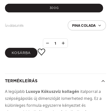
300G
PINA COLADA
Ízválaszték
1
KOSÁRBA
TERMÉKLEÍRÁS
A legújabb
Luxoya Kókuszvíz kollagén
italporral a
szépségápolás új dimenzióját ismerheted meg. Ez a
különleges formula egyszerre kényeztet és