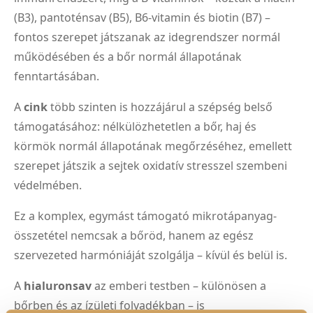
(B3), pantoténsav (B5), B6-vitamin és biotin (B7) –
fontos szerepet játszanak az idegrendszer normál
működésében és a bőr normál állapotának
fenntartásában.
A
cink
több szinten is hozzájárul a szépség belső
támogatásához: nélkülözhetetlen a bőr, haj és
körmök normál állapotának megőrzéséhez, emellett
szerepet játszik a sejtek oxidatív stresszel szembeni
védelmében.
Ez a komplex, egymást támogató mikrotápanyag-
összetétel nemcsak a bőröd, hanem az egész
szervezeted harmóniáját szolgálja – kívül és belül is.
A
hialuronsav
az emberi testben – különösen a
bőrben és az ízületi folyadékban – is