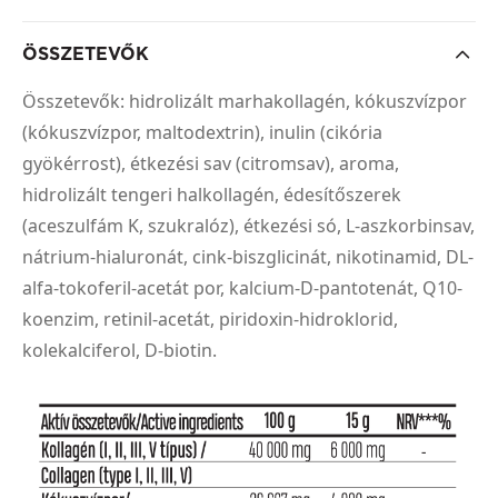
ÖSSZETEVŐK
Összetevők: hidrolizált marhakollagén, kókuszvízpor
(kókuszvízpor, maltodextrin), inulin (cikória
gyökérrost), étkezési sav (citromsav), aroma,
hidrolizált tengeri halkollagén, édesítőszerek
(aceszulfám K, szukralóz), étkezési só, L-aszkorbinsav,
nátrium-hialuronát, cink-biszglicinát, nikotinamid, DL-
alfa-tokoferil-acetát por, kalcium-D-pantotenát, Q10-
koenzim, retinil-acetát, piridoxin-hidroklorid,
kolekalciferol, D-biotin.