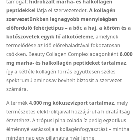
támogat:
hidrolizált marha- és halkollagén
peptidekkel
látja el szervezetedet.
A kollagén
szervezetünkben legnagyobb mennyiségben
előforduló fehérjetípus – a bőr, a haj, a köröm és a
kötőszövetek egyik fő alkotóeleme
, amelynek
termelődése az idő előrehaladtával fokozatosan
csökken. Beauty Collagen Complex adagonként
6.000
mg marha- és halkollagén peptideket tartalmaz
,
így a kétféle kollagén forrás együttesen széles
spektrumú aminosav bevitelt biztosít a szervezet
számára.
A termék
4.000 mg kókuszvízport tartalmaz
, mely
természetes elektrolitjaival hozzájárul a hidratáltság
érzetéhez. A trópusi pina colada íz pedig egzotikus
élménnyé varázsolja a kollagénfogyasztást – mintha
minden nap egy pillanatra nyár lenne.