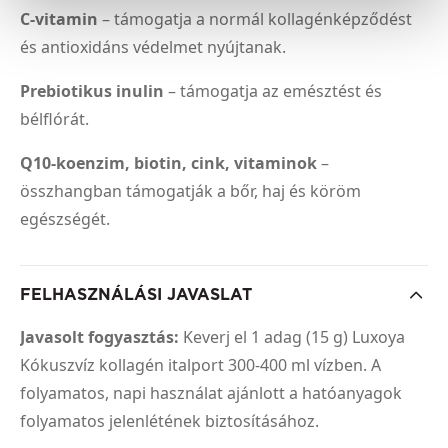
C-vitamin
– támogatja a normál kollagénképződést
és antioxidáns védelmet nyújtanak.
Prebiotikus inulin
– támogatja az emésztést és
bélflórát.
Q10-koenzim, biotin, cink, vitaminok
–
összhangban támogatják a bőr, haj és köröm
egészségét.
FELHASZNÁLÁSI JAVASLAT
Javasolt fogyasztás:
Keverj el 1 adag (15 g) Luxoya
Kókuszvíz kollagén italport 300-400 ml vízben. A
folyamatos, napi használat ajánlott a hatóanyagok
folyamatos jelenlétének biztosításához.