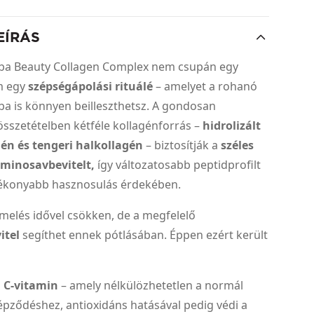
EÍRÁS
a Beauty Collagen Complex nem csupán egy
em egy
szépségápolási rituálé
– amelyet a rohanó
a is könnyen beilleszthetsz. A gondosan
sszetételben kétféle kollagénforrás –
hidrolizált
n és tengeri halkollagén
– biztosítják a
széles
minosavbevitelt,
így változatosabb peptidprofilt
atékonyabb hasznosulás érdekében.
melés idővel csökken, de a megfelelő
itel
segíthet ennek pótlásában. Éppen ezért került
 C-vitamin
– amely nélkülözhetetlen a normál
pződéshez, antioxidáns hatásával pedig védi a