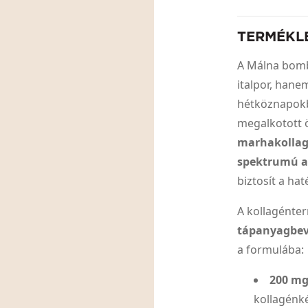
TERMÉKL
A Málna bomb
italpor, han
hétköznapokb
megalkotott ö
marhakollagé
spektrumú a
biztosít a h
A kollagénter
tápanyagbev
a formulába:
200 mg
kollagénké