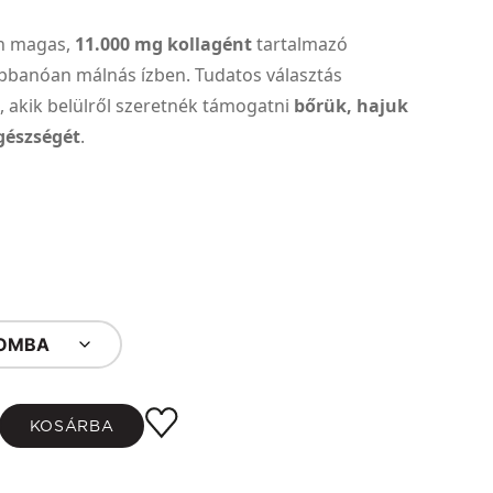
n magas,
11.000 mg kollagént
tartalmazó
obbanóan málnás ízben. Tudatos választás
 akik belülről szeretnék támogatni
bőrük, hajuk
gészségét
.
OMBA
KOSÁRBA