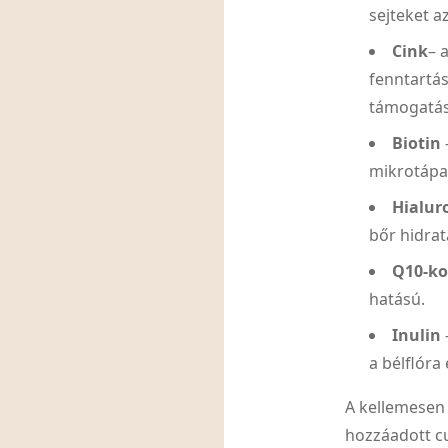
sejteket az
Cink
– 
fenntartá
támogatá
Biotin
mikrotápa
Hialur
bőr hidrat
Q10-k
hatású.
Inulin
a bélflóra
A kellemese
hozzáadott cu