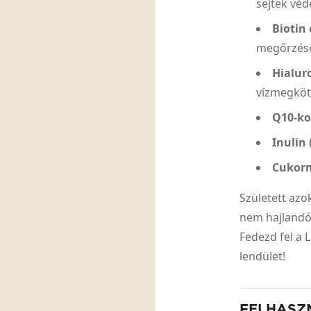
sejtek véd
Biotin
megőrzés
Hialur
vízmegköt
Q10-k
Inulin
Cukor
Született azo
nem hajlandó
Fedezd fel a
lendület!
FELHASZ