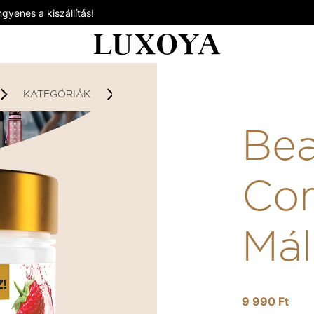
gyenes a kiszállítás!
KATEGÓRIÁK
DÍJNYERTES TERMÉKEK
BEA
Bea
Co
Má
9 990 Ft