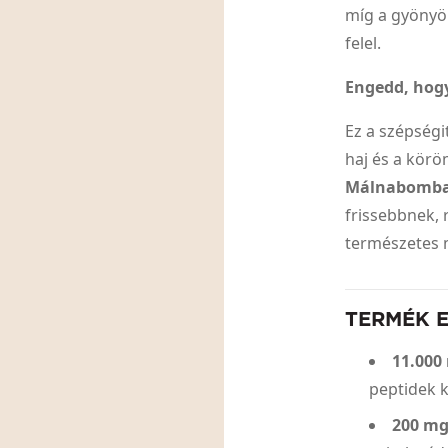
míg a gyönyö
felel.
Engedd, hogy
Ez a szépségi
haj és a kör
Málnabomb
frissebbnek,
természetes 
TERMÉK 
11.000
peptidek 
200 mg