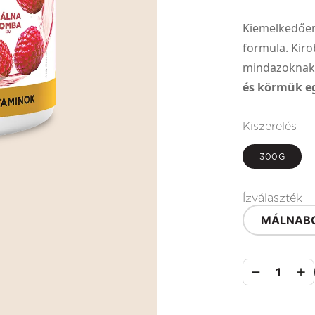
Kiemelkedőe
formula. Kir
mindazoknak,
és körmük e
Kiszerelés
300G
Ízválaszték
MÁLNAB
1