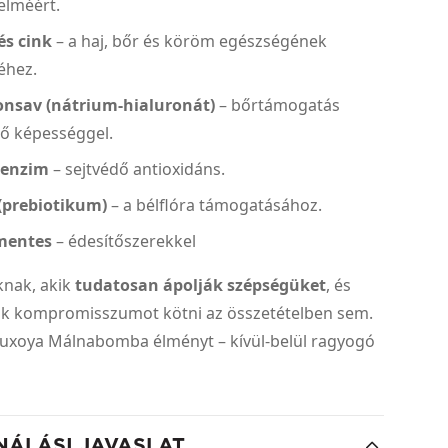
elméért.
 és cink
– a haj, bőr és köröm egészségének
éhez.
onsav (nátrium-hialuronát)
– bőrtámogatás
ő képességgel.
oenzim
– sejtvédő antioxidáns.
 (prebiotikum)
– a bélflóra támogatásához.
mentes
– édesítőszerekkel
knak, akik
tudatosan ápolják szépségüket
, és
k kompromisszumot kötni az összetételben sem.
 Luxoya Málnabomba élményt – kívül-belül ragyogó
NÁLÁSI JAVASLAT