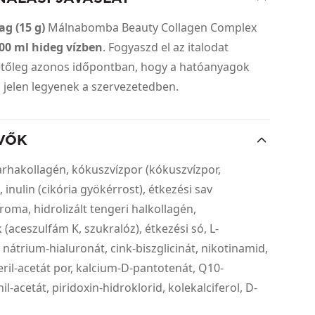
ag (15 g)
Málnabomba Beauty Collagen Complex
00 ml hideg vízben
. Fogyaszd el az italodat
etőleg azonos időpontban, hogy a hatóanyagok
 jelen legyenek a szervezetedben.
VŐK
arhakollagén, kókuszvízpor (kókuszvízpor,
 inulin (cikória gyökérrost), étkezési sav
aroma, hidrolizált tengeri halkollagén,
 (aceszulfám K, szukralóz), étkezési só, L-
 nátrium-hialuronát, cink-biszglicinát, nikotinamid,
eril-acetát por, kalcium-D-pantotenát, Q10-
il-acetát, piridoxin-hidroklorid, kolekalciferol, D-