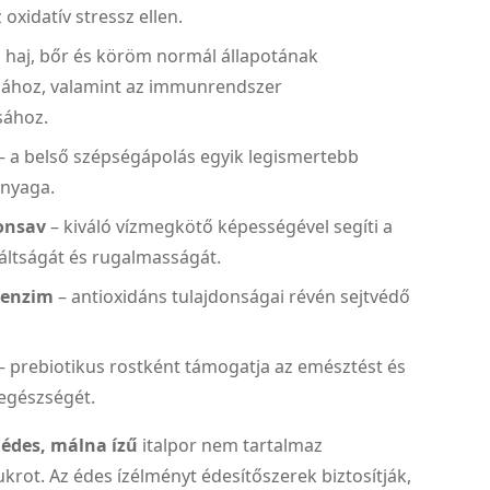
 oxidatív stressz ellen.
a haj, bőr és köröm normál állapotának
sához, valamint az immunrendszer
sához.
– a belső szépségápolás egyik legismertebb
nyaga.
onsav
– kiváló vízmegkötő képességével segíti a
áltságát és rugalmasságát.
oenzim
– antioxidáns tulajdonságai révén sejtvédő
– prebiotikus rostként támogatja az emésztést és
 egészségét.
n
édes, málna ízű
italpor nem tartalmaz
krot. Az édes ízélményt édesítőszerek biztosítják,