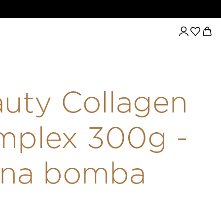
UTY COLLAGEN COMPLEX 300G - MÁLNA BOMBA
uty Collagen
mplex 300g -
lna bomba