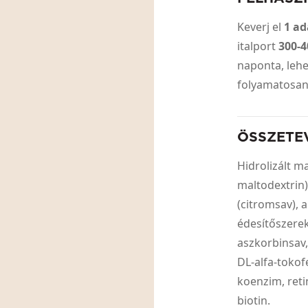
Keverj el
1 ad
italport
300-4
naponta, leh
folyamatosan
ÖSSZETE
Hidrolizált m
maltodextrin),
(citromsav), 
édesítőszerek
aszkorbinsav,
DL-alfa-tokof
koenzim, retin
biotin.