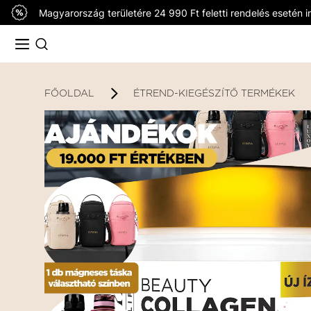
Magyarország területére 24 990 Ft feletti rendelés esetén in
FŐOLDAL
ÉTREND-KIEGÉSZÍTŐ TERMÉKEK