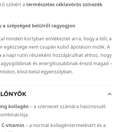
rű színért a
természetes céklavörös színezék
 a szépséged belülről ragyogjon
tal minden kortyban emlékeztet arra, hogy a bőr, a
öm egészsége nem csupán külső ápoláson múlik. A
a
a napi rutin részeként hozzájárulhat ahhoz, hogy
 ragyogóbbnak és energikusabbnak érezd magad –
módon, kívül-belül egyensúlyban.
ELŐNYÖK
 mg kollagén
– a szervezet számára hasznosuló
kombinációja.
 C-vitamin
– a normál kollagéntermelésért és a