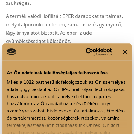
szükséges.
A termék valódi liofilizált EPER darabokat tartalmaz,
mely italporunkban finom, zamatos íz és gyönyörű,
lágy árnyalatot biztosít. Az eper íz üde
gyümölcsösséget kölcsönöz.
Ízét édesítőszerek teszik kellemesen édessé, így extra
kalóriák és felesleges cukor nélkül élvezhetjük azt.
Mesterséges színezéket nem tartalmaz, gyönyörű
Az Ön adatainak felelősségteljes felhasználása
pirosas árnyalatát a természetes céklapor biztosítja.
Mi és a
1022 partnerünk
feldolgozzuk az Ön személyes
adatait, így például az Ön IP-címét, olyan technológiákat
Engedd, hogy a napi rutinod részévé váljon – egy
használva, mint a sütik, amelyekkel tárolhatjuk és
pillanat megállás és önmagadra figyelés a rohanó
hozzáférünk az Ön adataihoz a készülékén, hogy
hétköznapokban. Segítségével belülről ragyoghatsz,
személyre szabott hirdetéseket és tartalmakat, hirdetés-
támogatva ezzel külső megjelenésed frissességét és
és tartalommérést, közönségbetekintéseket, valamint
termékfejlesztéseket biztosíthassunk Önnek. Ön dönt
magabiztosságát. Mert igazán ragyogni akkor
arról, hogy ki használja az adatait és milyen célra.