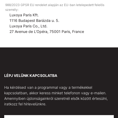
988/2023 GPSR EU rendelet alapján az EU-ban letelepedett felelős
személy:
Luxoya Paris Kft.
1116 Budapest Barázda u. 5.
Luxoya Paris Co., Ltd.
27 Avenue de L'Opéra, 75001 Paris, France
LÉPJ VELÜNK KAPCSOLATBA
Ha kérdésed van a programmal vagy a termékekkel
kapcsolatban, akkor keress minket telefonon vagy e-mailen.
Amennyiben újdonságainkról szeretnél elsők között értesülni,
iratkozz fel hírlevelünkre.