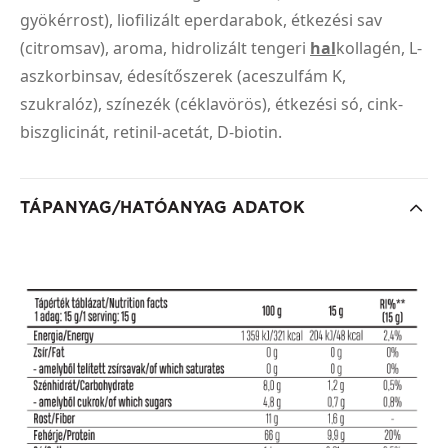
gyökérrost), liofilizált eperdarabok, étkezési sav
(citromsav), aroma, hidrolizált tengeri
hal
kollagén, L-
aszkorbinsav, édesítőszerek (aceszulfám K,
szukralóz), színezék (céklavörös), étkezési só, cink-
biszglicinát, retinil-acetát, D-biotin.
TÁPANYAG/HATÓANYAG ADATOK