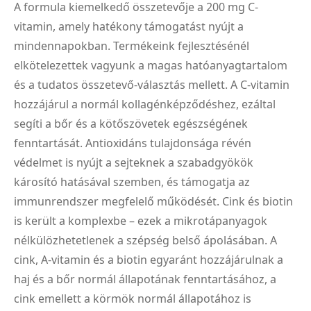
A formula kiemelkedő összetevője a 200 mg C-
vitamin, amely hatékony támogatást nyújt a
mindennapokban. Termékeink fejlesztésénél
elkötelezettek vagyunk a magas hatóanyagtartalom
és a tudatos összetevő-választás mellett. A C-vitamin
hozzájárul a normál kollagénképződéshez, ezáltal
segíti a bőr és a kötőszövetek egészségének
fenntartását. Antioxidáns tulajdonsága révén
védelmet is nyújt a sejteknek a szabadgyökök
károsító hatásával szemben, és támogatja az
immunrendszer megfelelő működését. Cink és biotin
is került a komplexbe – ezek a mikrotápanyagok
nélkülözhetetlenek a szépség belső ápolásában. A
cink, A-vitamin és a biotin egyaránt hozzájárulnak a
haj és a bőr normál állapotának fenntartásához, a
cink emellett a körmök normál állapotához is