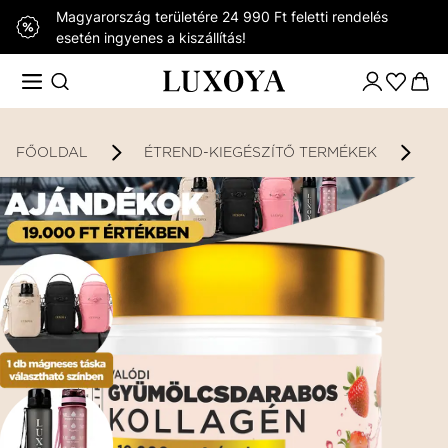
Magyarország területére 24 990 Ft feletti rendelés
esetén ingyenes a kiszállítás!
FŐOLDAL
ÉTREND-KIEGÉSZÍTŐ TERMÉKEK
K