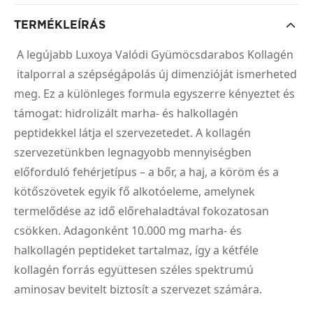
TERMÉKLEÍRÁS
A legújabb Luxoya Valódi Gyümöcsdarabos Kollagén
italporral a szépségápolás új dimenzióját ismerheted
meg. Ez a különleges formula egyszerre kényeztet és
támogat: hidrolizált marha- és halkollagén
peptidekkel látja el szervezetedet. A kollagén
szervezetünkben legnagyobb mennyiségben
előforduló fehérjetípus – a bőr, a haj, a köröm és a
kötőszövetek egyik fő alkotóeleme, amelynek
termelődése az idő előrehaladtával fokozatosan
csökken. Adagonként 10.000 mg marha- és
halkollagén peptideket tartalmaz, így a kétféle
kollagén forrás együttesen széles spektrumú
aminosav bevitelt biztosít a szervezet számára.