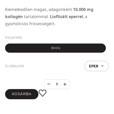
Kiemelkedően magas, adagonként
10.000 mg
kollagén
tartalommal.
Lioflizált eperrel
, a
gyümölcsös frissességért.
Kiszerelés
300G
EPER
Ízválaszték
1
KOSÁRBA