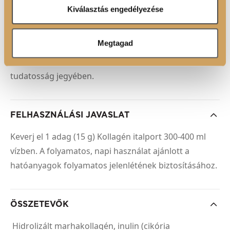
C-vitamin - Adagonként 200 mg C-vitaminnal segíti a
Ön által használt más szolgáltatásokból gyűjtöttek.
Kiválasztás engedélyezése
normál kollagénképződést.
Inulin - belülről támogatja a jóléted.
Megtagad
Valódi gyümölcstartalom (8%) - Gondosan válogatott
összetevők és természetes aromák a friss és
tudatosság jegyében.
FELHASZNÁLÁSI JAVASLAT
Keverj el 1 adag (15 g) Kollagén italport 300-400 ml
vízben. A folyamatos, napi használat ajánlott a
hatóanyagok folyamatos jelenlétének biztosításához.
ÖSSZETEVŐK
Hidrolizált marhakollagén, inulin (cikória