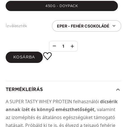
450G - DOYPACK
EPER - FEHÉR CSOKOLÁDÉ
Ízválaszték
1
KOSÁRBA
TERMÉKLEÍRÁS
A SUPER TASTY WHEY PROTEIN felhasználói
dícsérik
annak ízét és könnyű emészthetőségét,
valamint
az izomépítés és általános egészségüket támogató
hatásait. Próbáld ki te is, és élvezd a tejsavó fehérje