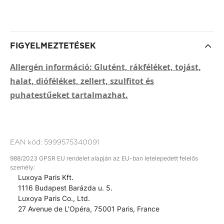
FIGYELMEZTETÉSEK
Allergén információ: Glutént, rákféléket, tojást,
halat, dióféléket, zellert, szulfitot és
puhatestűeket tartalmazhat.
EAN kód:
5999575340091
988/2023 GPSR EU rendelet alapján az EU-ban letelepedett felelős
személy:
Luxoya Paris Kft.
1116 Budapest Barázda u. 5.
Luxoya Paris Co., Ltd.
27 Avenue de L'Opéra, 75001 Paris, France