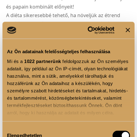
és papain kombinált előnyeit!
A diéta sikeresebbé tehető, ha növeljük az étrend
fehérje tartalmát, miközben kevesebb zsírt és
szénhidrátot viszünk be. A
fantasztikus ízű és
krémes állagú fehérje turmix rendkívül alacsony
cukor és zsírtartalma
révén diétás édességként is
Az Ön adatainak felelősségteljes felhasználása
kitűnő választás. A terméket célszerű reggel, edzés
Mi és a
1022 partnerünk
feldolgozzuk az Ön személyes
után és lefekvés előtt fogyasztani.
adatait, így például az Ön IP-címét, olyan technológiákat
használva, mint a sütik, amelyekkel tárolhatjuk és
hozzáférünk az Ön adataihoz a készülékén, hogy
TERMÉK ELŐNYÖK
személyre szabott hirdetéseket és tartalmakat, hirdetés-
és tartalommérést, közönségbetekintéseket, valamint
Tejsavó fehérje:
Kiváló minőségű fehérjeforrás,
termékfejlesztéseket biztosíthassunk Önnek. Ön dönt
amely segít az izmok építésében és
arról, hogy ki használja az adatait és milyen célra.
regenerálódásában
Ha engedélyezi, a következőt is meg szeretnénk tenni:
Papain enzim:
Egy természetes, növényi eredetű
Hozzájárulás
Elengedhetetlen
Információgyűjtés az Ön földrajzi elhelyezkedéséről
emésztő enzim, melynek feladata a fehérjék
kiválasztása