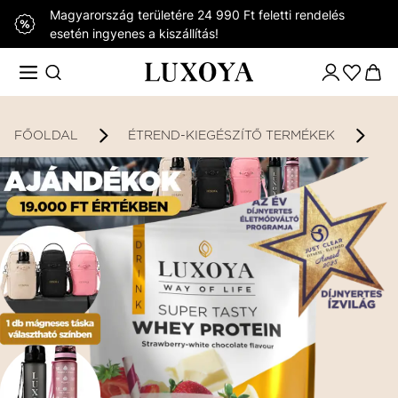
Magyarország területére 24 990 Ft feletti rendelés
esetén ingyenes a kiszállítás!
FŐOLDAL
ÉTREND-KIEGÉSZÍTŐ TERMÉKEK
K