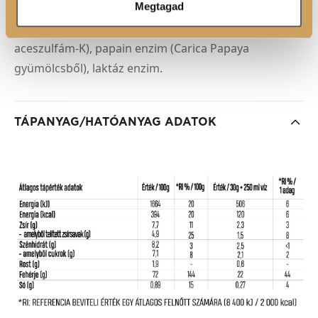
Megtagad
sűrítőanyagok (xantángumi, karragén), eperpor,
étkezési (Himalája) só, édesítőszerek (szukralóz,
aceszulfám-K), papain enzim (Carica Papaya
gyümölcsből), laktáz enzim.
TÁPANYAG/HATÓANYAG ADATOK