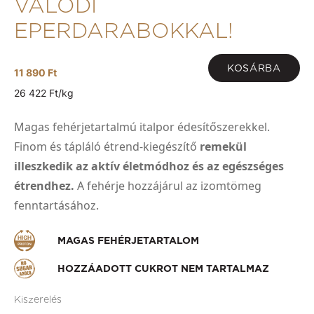
VALÓDI
EPERDARABOKKAL!
KOSÁRBA
11 890 Ft
26 422 Ft/kg
Magas fehérjetartalmú italpor édesítőszerekkel.
Finom és tápláló étrend-kiegészítő
remekül
illeszkedik az aktív életmódhoz és az egészséges
étrendhez.
A fehérje hozzájárul az izomtömeg
fenntartásához.
MAGAS FEHÉRJETARTALOM
HOZZÁADOTT CUKROT NEM TARTALMAZ
Kiszerelés