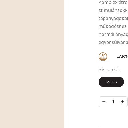
Komplex étre
stimulánsokk
tápanyagokat
működéshez, r
normál anyag
egyensúlyána
LAKT
Kiszerelés
120DB
1