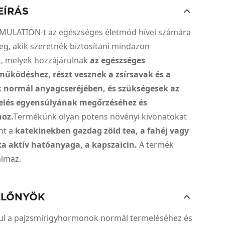
EÍRÁS
MULATION-t az egészséges életmód hívei számára
eg, akik szeretnék biztosítani mindazon
, melyek hozzájárulnak
az egészséges
működéshez, részt vesznek a zsírsavak és a
 normál anyagcseréjében, és szükségesek az
elés egyensúlyának megőrzéséhez és
hoz.
Termékünk olyan potens növényi kivonatokat
nt a
katekinekben gazdag zöld tea, a fahéj vagy
ka aktív hatóanyaga, a kapszaicin.
A termék
almaz.
ELŐNYÖK
rul a pajzsmirigyhormonok normál termeléséhez és