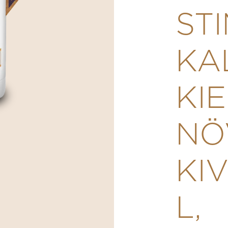
ST
KA
KI
NÖ
KI
L,