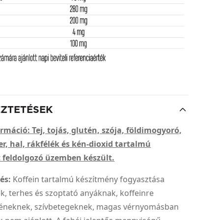
EZTETÉSEK
rmáció: Tej, tojás, glutén, szója, földimogyoró,
ler, hal, rákfélék és kén-dioxid tartalmú
 feldolgozó üzemben készült.
és:
Koffein tartalmú készítmény fogyasztása
, terhes és szoptató anyáknak, koffeinre
éneknek, szívbetegeknek, magas vérnyomásban