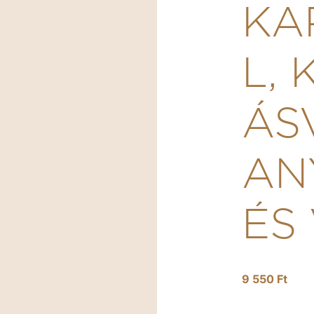
KA
L, 
ÁS
AN
ÉS
9 550 Ft