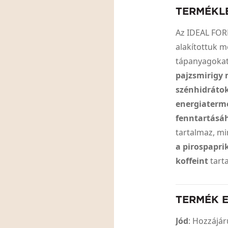
TERMÉKL
Az IDEAL FOR
alakítottuk m
tápanyagokat
pajzsmirigy 
szénhidrátok
energiaterm
fenntartásá
tartalmaz, mi
a pirospapri
koffeint
tart
TERMÉK 
Jód
: Hozzájá