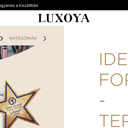
gyenes a kiszállítás!
KATEGÓRIÁK
DIETA-TAMOGATO-TERMEKEK
ID
FO
-
TE