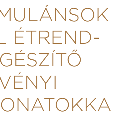
IMULÁNSOK
L ÉTREND-
EGÉSZÍTŐ
VÉNYI
VONATOKKA