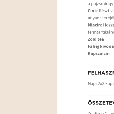
a pajzsmirig
Cink
: Részt 
anyagcseréjé
Niacin
: Hozz
fenntartásáh
Zöld tea
Fahéj kivona
Kapszaicin
FELHASZ
Napi 2x2 kaps
ÖSSZETE
Zöldtea (Camel