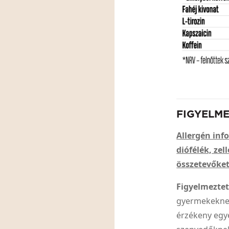
FIGYELM
Allergén info
diófélék, zel
összetevőket
Figyelmeztet
gyermekeknek
érzékeny egy