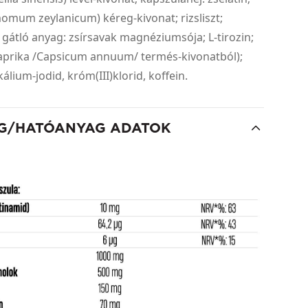
omum zeylanicum) kéreg-kivonat; rizsliszt;
átló anyag: zsírsavak magnéziumsója; L-tirozin;
paprika /Capsicum annuum/ termés-kivonatból);
álium-jodid, króm(III)klorid, koffein.
G/HATÓANYAG ADATOK