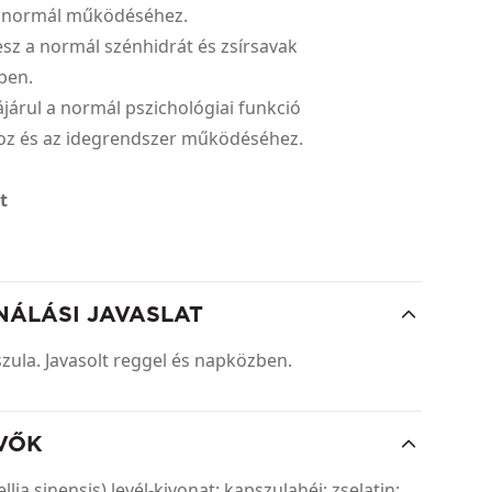
y normál működéséhez.
vesz a normál szénhidrát és zsírsavak
ben.
ájárul a normál pszichológiai funkció
oz és az idegrendszer működéséhez.
t
NÁLÁSI JAVASLAT
zula. Javasolt reggel és napközben.
VŐK
lia sinensis) levél-kivonat; kapszulahéj: zselatin;