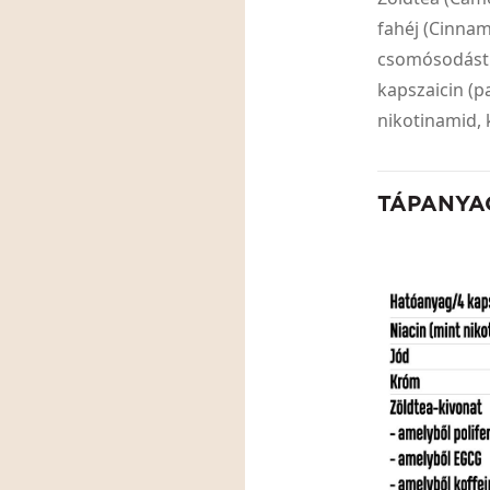
fahéj (Cinnam
csomósodást g
kapszaicin (
nikotinamid, k
TÁPANYA