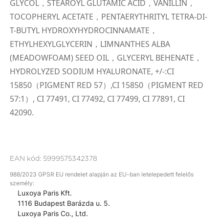
GLYCOL，STEAROYL GLUTAMIC ACID，VANILLIN，
TOCOPHERYL ACETATE，PENTAERYTHRITYL TETRA-DI-
T-BUTYL HYDROXYHYDROCINNAMATE，
ETHYLHEXYLGLYCERIN，LIMNANTHES ALBA
(MEADOWFOAM) SEED OIL，GLYCERYL BEHENATE，
HYDROLYZED SODIUM HYALURONATE, +/-:CI
15850（PIGMENT RED 57）,CI 15850（PIGMENT RED
57:1）, CI 77491, CI 77492, CI 77499, CI 77891, CI
42090.
EAN kód:
5999575342378
988/2023 GPSR EU rendelet alapján az EU-ban letelepedett felelős
személy:
Luxoya Paris Kft.
1116 Budapest Barázda u. 5.
Luxoya Paris Co., Ltd.