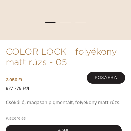
COLOR LOCK - folyékony
matt rúzs - 05
KOSÁRBA
3 950 Ft
877 778 Ft/l
Csókálló, magasan pigmentált, folyékony matt rúzs.
Kiszerelés
4,5ML