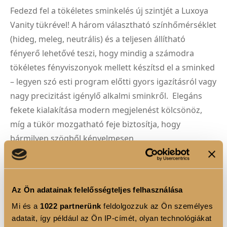
Fedezd fel a tökéletes sminkelés új szintjét a Luxoya
Vanity tükrével! A három választható színhőmérséklet
(hideg, meleg, neutrális) és a teljesen állítható
fényerő lehetővé teszi, hogy mindig a számodra
tökéletes fényviszonyok mellett készítsd el a sminked
– legyen szó esti program előtti gyors igazításról vagy
nagy precizitást igénylő alkalmi sminkről. Elegáns
fekete kialakítása modern megjelenést kölcsönöz,
míg a tükör mozgatható feje biztosítja, hogy
bármilyen szögből kényelmesen
dolgozhass. A talpában található praktikus mini
tároló tökéletes helyet biztosít az apró
sminkkiegészítőknek, így minden, amire szükséged
Az Ön adatainak felelősségteljes felhasználása
van, kéznél marad. Kompakt, funkcionális, és stílusos
Mi és a
1022 partnerünk
feldolgozzuk az Ön személyes
kiegészítő minden szépség- és sminkrajongó
adatait, így például az Ön IP-címét, olyan technológiákat
számára!