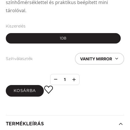
színhőmérséklettel és praktikus beépített mini
tárolóval.
Kiszerelés
1DB
VANITY MIRROR
Színválaszték
1
KOSÁRBA
TERMÉKLEÍRÁS