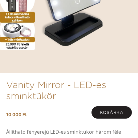
Vanity Mirror - LED-es
sminktükör
KOSÁRBA
10 000 Ft
Állítható fényerejű LED-es sminktükör három féle