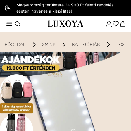
Magyarország területére 24 990 Ft feletti rendelés
esetén ingyenes a kiszállítás!
FŐOLDAL
SMINK
KATEGÓRIÁK
ECSET