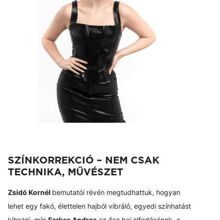
SZÍNKORREKCIÓ – NEM CSAK
TECHNIKA, MŰVÉSZET
Zsidó Kornél
bemutatói révén megtudhattuk, hogyan
lehet egy fakó, élettelen hajból vibráló, egyedi színhatást
kihozni, míg
Farkas Andrea
az ősz haj elfedésének, a