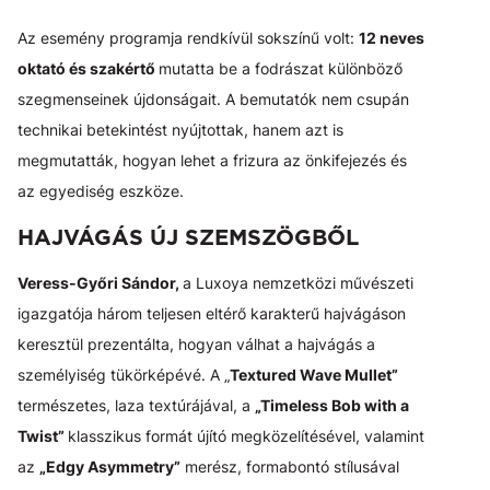
Az esemény programja rendkívül sokszínű volt:
12 neves
oktató és szakértő
mutatta be a fodrászat különböző
szegmenseinek újdonságait. A bemutatók nem csupán
technikai betekintést nyújtottak, hanem azt is
megmutatták, hogyan lehet a frizura az önkifejezés és
az egyediség eszköze.
HAJVÁGÁS ÚJ SZEMSZÖGBŐL
Veress-Győri Sándor,
a Luxoya nemzetközi művészeti
igazgatója három teljesen eltérő karakterű hajvágáson
keresztül prezentálta, hogyan válhat a hajvágás a
személyiség tükörképévé. A „
Textured Wave Mullet”
természetes, laza textúrájával, a
„Timeless Bob with a
Twist”
klasszikus formát újító megközelítésével, valamint
az
„Edgy Asymmetry”
merész, formabontó stílusával