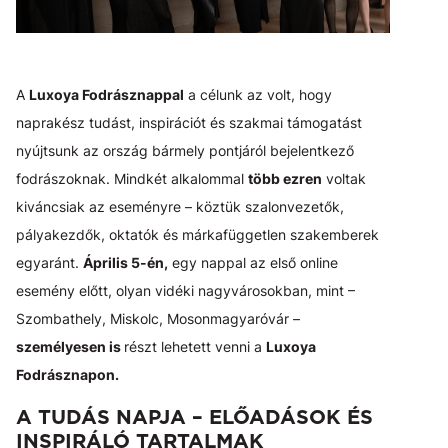
A
Luxoya Fodrásznappal
a célunk az volt, hogy
naprakész tudást, inspirációt és szakmai támogatást
nyújtsunk az ország bármely pontjáról bejelentkező
fodrászoknak. Mindkét alkalommal
több ezren
voltak
kiváncsiak az eseményre – köztük szalonvezetők,
pályakezdők, oktatók és márkafüggetlen szakemberek
egyaránt.
Április 5-én,
egy nappal az első online
esemény előtt, olyan vidéki nagyvárosokban, mint –
Szombathely, Miskolc, Mosonmagyaróvár –
személyesen is
részt lehetett venni a
Luxoya
Fodrásznapon.
A TUDÁS NAPJA – ELŐADÁSOK ÉS
INSPIRÁLÓ TARTALMAK