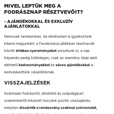
MIVEL LEPTÜK MEG A
FODRÁSZNAP RÉSZTVEVŐIT?
- AJÁNDÉKOKKAL ÉS EXKLUZÍV
AJÁNLATOKKAL
Nemcsak tartalomban, de élményben is igyekeztünk
kitenni magunkért: a Facebookos játékban résztvevők
között
értékes nyereményeket
sorsoltunk ki, a nap
folyamán pedig különleges, csak az esemény ideje alatt
elérhető
kedvezményekkel
és
sávos ajándékokkal
is
kedveskedtünk vásárlóinknak.
VISSZAJELZÉSEK
Számtalan fodrásztól, oktatótól és szépségipari
szakembertől érkezett hozzánk pozitív visszajelzés,
melyben
dicsérték a rendezvény szakmai színvonalát,