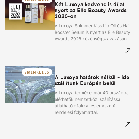
Két Luxoya kedvenc is díjat
nyert az Elle Beauty Awards
2026-on
A Luxoya Shimmer Kiss Lip Oil és Hair
Booster Serum is nyert az Elle Beauty
Awards 2026 közönségszavazásán.
SMINKELÉS
A Luxoya határok nélkül – ide
szállítunk Európán belül
A Luxoya termékei már 40 országba
elérhetők nemzetközi szállítással,
átlátható díjakkal és egyszerű
rendelési folyamattal.