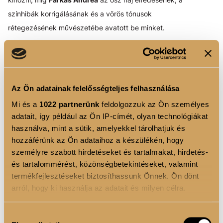
színhibák korrigálásának és a vörös tónusok
rétegezésének művészetébe avatott be minket.
Az Ön adatainak felelősségteljes felhasználása
Mi és a
1022 partnerünk
feldolgozzuk az Ön személyes
adatait, így például az Ön IP-címét, olyan technológiákat
használva, mint a sütik, amelyekkel tárolhatjuk és
hozzáférünk az Ön adataihoz a készülékén, hogy
személyre szabott hirdetéseket és tartalmakat, hirdetés-
és tartalommérést, közönségbetekintéseket, valamint
termékfejlesztéseket biztosíthassunk Önnek. Ön dönt
arról, hogy ki használja az adatait és milyen célra.
Ha engedélyezi, a következőt is meg szeretnénk tenni:
Hozzájárulás