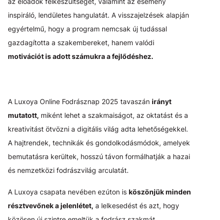
az előadók felkészültségét, valamint az esemény
inspiráló, lendületes hangulatát. A visszajelzések alapján
egyértelmű, hogy a program nemcsak új tudással
gazdagította a szakembereket, hanem valódi
motivációt is adott számukra a fejlődéshez.
A Luxoya Online Fodrásznap 2025 tavaszán
irányt
mutatott,
miként lehet a szakmaiságot, az oktatást és a
kreativitást ötvözni a digitális világ adta lehetőségekkel.
A hajtrendek, technikák és gondolkodásmódok, amelyek
bemutatásra kerültek, hosszú távon formálhatják a hazai
és nemzetközi fodrászvilág arculatát.
A Luxoya csapata nevében ezúton is
köszönjük minden
résztvevőnek a jelenlétet,
a lelkesedést és azt, hogy
közösen új szintre emeltük a fodrász szakmát.