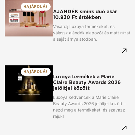
HAJÁPOLÁS
AJÁNDÉK smink duó akár
10.930 Ft értékben
Vásárolj Luxoya termékeket, és
válassz ajándék alapozót és matt rúzst
a saját árnyalatodban.
HAJÁPOLÁS
Luxoya termékek a Marie
Claire Beauty Awards 2026
jelöltjei között
Luxoya kedvencek a Marie Claire
Beauty Awards 2026 jelöltjei között –
nézd meg a termékeket, és szavazz
rájuk!