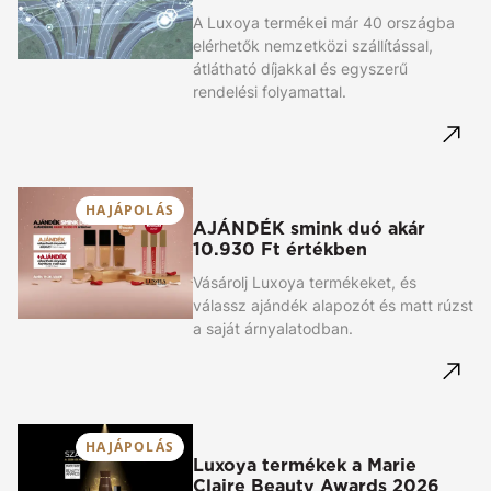
A Luxoya termékei már 40 országba
elérhetők nemzetközi szállítással,
átlátható díjakkal és egyszerű
rendelési folyamattal.
HAJÁPOLÁS
AJÁNDÉK smink duó akár
10.930 Ft értékben
Vásárolj Luxoya termékeket, és
válassz ajándék alapozót és matt rúzst
a saját árnyalatodban.
HAJÁPOLÁS
Luxoya termékek a Marie
Claire Beauty Awards 2026