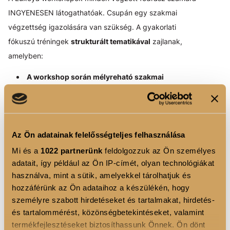
INGYENESEN látogathatóak. Csupán egy szakmai
végzettség igazolására van szükség. A gyakorlati
fókuszú tréningek
strukturált tematikával
zajlanak,
amelyben:
A workshop során mélyreható szakmai
ismereteket nyújtunk a hajfestés alapjaival
kapcsolatban
Ismertetjük a Luxoya termékek felhasználásaira
vonatkozó ajánlásokat, szabályokat
Az Ön adatainak felelősségteljes felhasználása
Élő modelleken mutatjuk be, hogyan
Mi és a
1022 partnerünk
feldolgozzuk az Ön személyes
alkalmazhatóak hatékonyan a termékek a vendégek
adatait, így például az Ön IP-címét, olyan technológiákat
igényeihez igazítottan
használva, mint a sütik, amelyekkel tárolhatjuk és
hozzáférünk az Ön adataihoz a készülékén, hogy
A foglalkozások országszerte elérhetők, nem csak
személyre szabott hirdetéseket és tartalmakat, hirdetés-
Budapesten – Szeretnéd első kézből megtapasztalni a
és tartalommérést, közönségbetekintéseket, valamint
Luxoya Professional Paris
termékek lenyűgöző
termékfejlesztéseket biztosíthassunk Önnek. Ön dönt