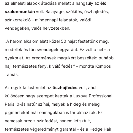
az elméleti alapok átadása mellett a hangsúly az
élő
szalonmunkán
volt. Balayage, szőkítés, őszhajfedés,
színkorrekció – mindennapi feladatok, valódi
vendégeken, valós helyzetekben.
„A három alkalom alatt közel 50 hajat festettünk meg,
modellek és törzsvendégek egyaránt. Ez volt a cél – a
gyakorlat. Az eredmények magukért beszéltek: puhább
haj, természetes fény, kiváló fedés.” – mondta Kompos
Tamás.
Az egyik kulcsterület az
őszhajfedés
volt, ahol
különösen nagy szerepet kaptak a Luxoya Professional
Paris .0-ás natúr színei, melyek a hideg és meleg
pigmenteket már önmagukban is tartalmazzák. Ez
nemcsak precíz színfedést, hanem letisztult,
természetes végeredményt garantál – és a Hedge Hair