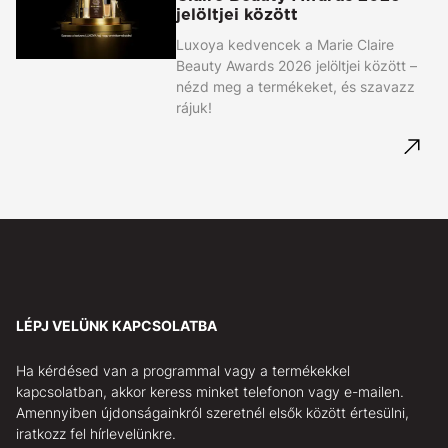
jelöltjei között
Luxoya kedvencek a Marie Claire
Beauty Awards 2026 jelöltjei között –
nézd meg a termékeket, és szavazz
rájuk!
LÉPJ VELÜNK KAPCSOLATBA
Ha kérdésed van a programmal vagy a termékekkel
kapcsolatban, akkor keress minket telefonon vagy e-mailen.
Amennyiben újdonságainkról szeretnél elsők között értesülni,
iratkozz fel hírlevelünkre.