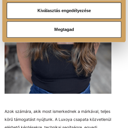
adatokkal, amelyeket Ön adott meg számukra vagy az
Ön által használt más szolgáltatásokból gyűjtöttek.
Kiválasztás engedélyezése
Megtagad
Azok számára, akik most ismerkednek a márkával, teljes
körű támogatást nyújtunk. A Luxoya csapata közvetlenül
elérhető kérdésekre, technikai segítségre, egyedi