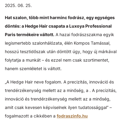
2025. 06. 25.
Hat szalon, több mint harminc fodrász, egy egységes
döntés: a Hedge Hair csapata a Luxoya Professional
Paris termékeire váltott.
A hazai fodrászszakma egyik
legismertebb szalonhálózata, élén Kompos Tamással,
hosszú tesztidőszak után döntött úgy, hogy új márkával
folytatja a munkát – és ezzel nem csak szortimentet,
hanem szemléletet is váltott.
„A Hedge Hair neve fogalom. A precizitás, innováció és
trendérzékenység mellett az a minőség, a . A precizitás,
innováció és trendérzékenység mellett az a minőség,
amit csak kevesen képviselnek ilyen tudatossággal” –
fogalmazott a cikkében a
fodraszinfo.hu