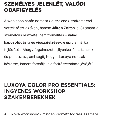
SZEMÉLYES JELENLÉT, VALÓDI
ODAFIGYELÉS
A workshop során nemcsak a szalonok szakemberei
vettek részt aktívan, hanem
Jákob Zoltán
is. Számára a
személyes részvétel nem formalitás –
valódi
kapcsolódásra és visszajelzésekre építi
a márka
fejlődését. Ahogy fogalmazott: „Ilyenkor én is tanulok –
és pont ez az, ami segít, hogy a Luxoya ne csak
kövesse, hanem formálja is a fodrászszakma jövőjét.”
LUXOYA COLOR PRO ESSENTIALS:
INGYENES WORKSHOP
SZAKEMBEREKNEK
A Luxoya workshopok minden végzett fodrász számára