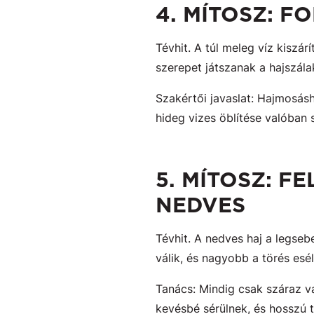
4. MÍTOSZ: F
Tévhit. A túl meleg víz kiszárí
szerepet játszanak a hajszá
Szakértői javaslat: Hajmosásh
hideg vizes öblítése valóban 
5. MÍTOSZ: F
NEDVES
Tévhit. A nedves haj a legseb
válik, és nagyobb a törés esé
Tanács: Mindig csak száraz v
kevésbé sérülnek, és hosszú 