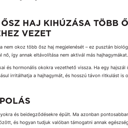
Z ŐSZ HAJ KIHÚZÁSA TÖBB 
HEZ VEZET
sa nem okoz több ősz haj megjelenését – ez pusztán biológ
l nő, így annak eltávolítása nem aktivál más hajhagymákat.
ai és hormonális okokra vezethető vissza. Ha egy hajszál 
dásul irritálhatja a hajhagymát, és hosszú távon ritkulást is
ÁPOLÁS
yokra és beidegződésekre épült. Ma azonban pontosabban 
zött, és hogyan tudjuk valóban támogatni annak egészségé