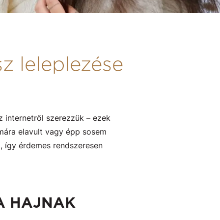
z leleplezése
 internetről szerezzük – ezek
mára elavult vagy épp sosem
k, így érdemes rendszeresen
 A HAJNAK