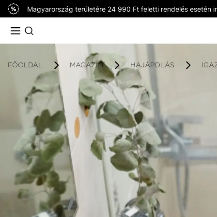
Magyarország területére 24 990 Ft feletti rendelés esetén in
FŐOLDAL
MAGAZIN
HAJÁPOLÁS
IGA