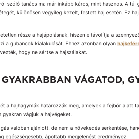
ról szóló tanács ma már inkább káros, mint hasznos. A túl g
rétegét, különösen vegyileg kezelt, festett haj esetén. Ez ha
etetlen része a hajápolásnak, hiszen eltávolítja a szennyező
őzi a gubancok kialakulását. Ehhez azonban olyan
hajkefér
rvezték, hogy ne sértse a hajszálakat.
HA GYAKRABBAN VÁGATOD, 
mét a hajhagymák határozzák meg, amelyek a fejbőr alatt t
n gyakran vágjuk a hajvégeket.
ágás valóban ajánlott, de nem a növekedés serkentése, ha
ailag egészségesebb, ápoltabb megjelenést eredményez.