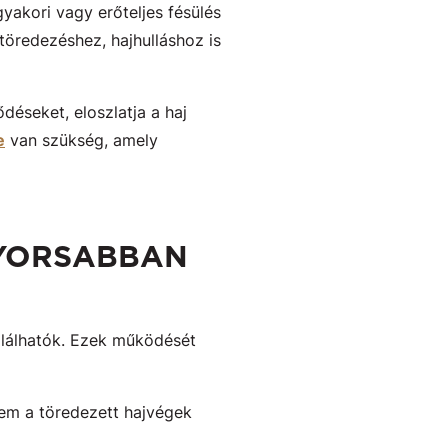
yakori vagy erőteljes fésülés
jtöredezéshez, hajhulláshoz is
déseket, eloszlatja a haj
e
van szükség, amely
GYORSABBAN
alálhatók. Ezek működését
nem a töredezett hajvégek