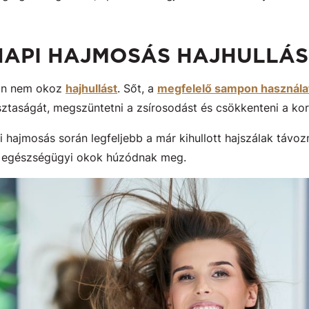
A NAPI HAJMOSÁS HAJHULLÁ
an nem okoz
hajhullást
. Sőt, a
megfelelő sampon használa
isztaságát, megszüntetni a zsírosodást és csökkenteni a ko
 hajmosás során legfeljebb a már kihullott hajszálak távoz
y egészségügyi okok húzódnak meg.