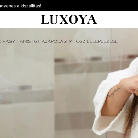
gyenes a kiszállítás!
Z VAGY HAMIS? 6 HAJÁPOLÁSI MÍTOSZ LELEPLEZÉSE