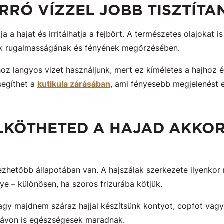
ORRÓ VÍZZEL JOBB TISZTÍTA
tja a hajat és irritálhatja a fejbőrt. A természetes olajokat i
lak rugalmasságának és fényének megőrzésében.
oz langyos vizet használjunk, mert ez kíméletes a hajhoz é
segíthet a
kutikula zárásában
, ami fényesebb megjelenést
ELKÖTHETED A HAJAD AKKOR
ezhetőbb állapotában van. A hajszálak szerkezete ilyenkor
lye – különösen, ha szoros frizurába kötjük.
agy majdnem száraz hajjal készítsünk kontyot, copfot vagy 
távon is egészségesek maradnak.