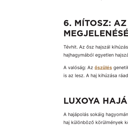
6. MÍTOSZ: A
MEGJELENÉSÉ
Tévhit. Az ősz hajszál kihúzá
hajhagymából egyetlen hajszá
A valóság: Az
őszülés
genetik
is az lesz. A haj kihúzása ráa
LUXOYA HAJ
A hajápolás sokáig hagyomán
haj különböző körülmények kö