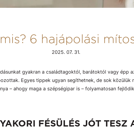
mis? 6 hajápolási mítos
2025. 07. 31.
udásunkat gyakran a családtagoktól, barátoktól vagy épp az
zottak. Egyes tippek ugyan segíthetnek, de sok közülük 
ánya – ahogy maga a szépségipar is – folyamatosan fejlődi
 GYAKORI FÉSÜLÉS JÓT TESZ