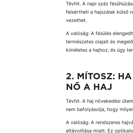
Tévhit. A napi száz fésűhúzás
felsértheti a hajszálak külső 
vezethet.
A valóság: A fésülés elengedh
természetes olajait és megel
kíméletes a hajhoz, és úgy te
2. MÍTOSZ: 
NŐ A HAJ
Tévhit. A haj növekedési üte
nem befolyásolja, hogy milye
A valóság: A rendszeres hajv
eltávolítása miatt. Ez optik