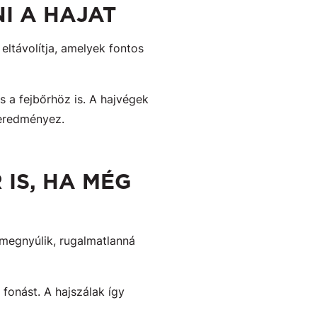
NI A HAJAT
s eltávolítja, amelyek fontos
s a fejbőrhöz is. A hajvégek
 eredményez.
 IS, HA MÉG
 megnyúlik, rugalmatlanná
fonást. A hajszálak így