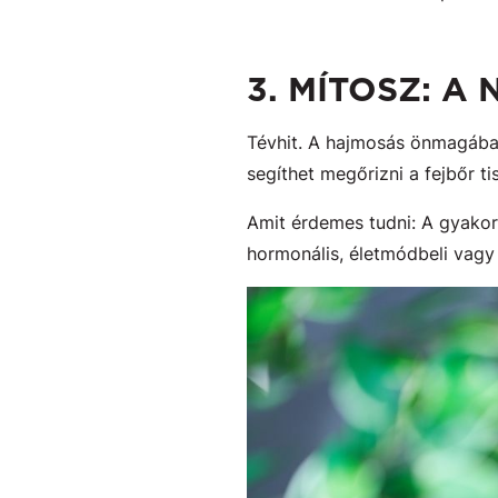
3. MÍTOSZ: 
Tévhit. A hajmosás önmagáb
segíthet megőrizni a fejbőr t
Amit érdemes tudni: A gyakori
hormonális, életmódbeli vag