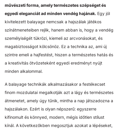
művészeti forma, amely természetes szépséget és
egyedi eleganciát ad minden vendég hajának.
Egy jól
kivitelezett balayage nemcsak a hajszálak játékos
színátmeneteiben rejlik, hanem abban is, hogy a vendég
személyiségét tükrözi, kiemeli az arcvonásokat, és
magabiztosságot kölcsönöz. Ez a technika az, ami új
szintre emeli a hajfestést, hiszen a természetes hatás és
a kreativitás ötvözeteként egyedi eredményt nyújt
minden alkalommal.
A balayage technikák alkalmazásakor a festékecset
finom mozdulatai megalkotják azt a lágy és természetes
átmenetet, amely úgy tűnik, mintha a nap játszadozna a
hajszálakon. Ezért is olyan népszerű: egyszerre
kifinomult és könnyed, modern, mégis időtlen stílust
kínál. A következőkben megosztjuk azokat a lépéseket,