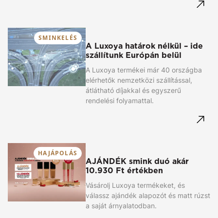
SMINKELÉS
A Luxoya határok nélkül – ide
szállítunk Európán belül
A Luxoya termékei már 40 országba
elérhetők nemzetközi szállítással,
átlátható díjakkal és egyszerű
rendelési folyamattal.
HAJÁPOLÁS
AJÁNDÉK smink duó akár
10.930 Ft értékben
Vásárolj Luxoya termékeket, és
válassz ajándék alapozót és matt rúzst
a saját árnyalatodban.