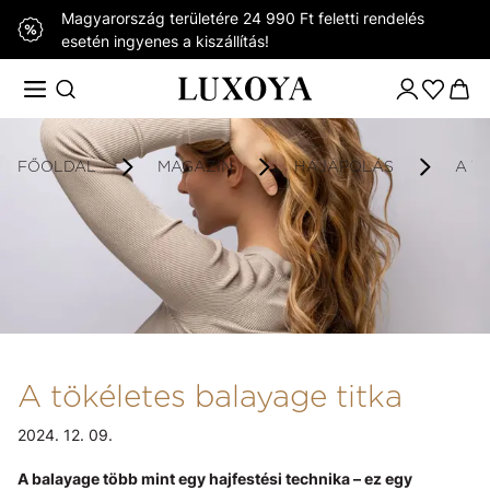
Magyarország területére 24 990 Ft feletti rendelés
esetén ingyenes a kiszállítás!
FŐOLDAL
MAGAZIN
HAJÁPOLÁS
A T
A tökéletes balayage titka
2024. 12. 09.
A balayage több mint egy hajfestési technika – ez egy