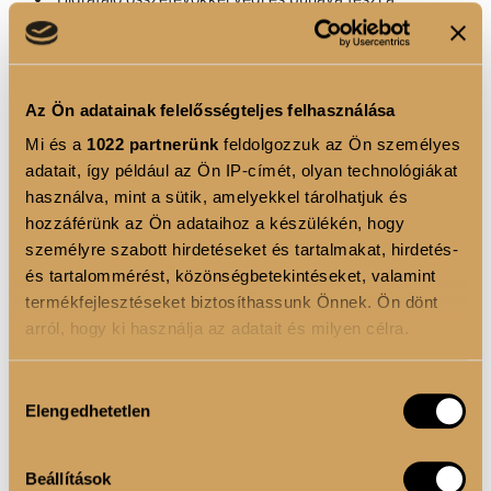
hajat.
A balayage lényege, hogy az árnyalatok és színek
finoman olvadjanak egymásba, elkerülve az éles
Az Ön adatainak felelősségteljes felhasználása
vonalakat. Ez az, ami megkülönbözteti a balayage-t a
Mi és a
1022 partnerünk
feldolgozzuk az Ön személyes
többi festési technikától.
adatait, így például az Ön IP-címét, olyan technológiákat
használva, mint a sütik, amelyekkel tárolhatjuk és
A balayage technikához elengedhetetlen a precíz
hozzáférünk az Ön adataihoz a készülékén, hogy
színfelvitel, amit a
hajfestő ecsetekkel
érhetsz el. Ezek
személyre szabott hirdetéseket és tartalmakat, hirdetés-
az ecsetek kicsi és nagy méretben kaphatók, hogy
és tartalommérést, közönségbetekintéseket, valamint
minden hajtípushoz és hajfestési technikához
termékfejlesztéseket biztosíthassunk Önnek. Ön dönt
igazodjanak. A finoman kidolgozott ecsetek biztosítják,
arról, hogy ki használja az adatait és milyen célra.
hogy a festék vagy a szőkítőkrém pontosan ott legyen,
Ha engedélyezi, a következőt is meg szeretnénk tenni:
Hozzájárulás
ahol szükséges, így létrehozhatod azokat a lágy
Elengedhetetlen
Információgyűjtés az Ön földrajzi elhelyezkedéséről
kiválasztása
átmeneteket, amelyek a balayage védjegyei.
pár méteres pontossággal
UTÓÁPOLÁS: A BALAYAGE
Az Ön készülékén beazonosítása annak konkrét
Beállítások
tulajdonságainak (ujjlenyomat) aktív ellenőrzésével