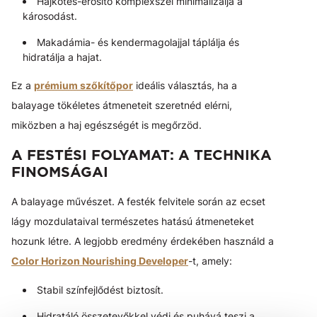
Hajkötés-erősítő komplexszel minimalizálja a
károsodást.
Makadámia- és kendermagolajjal táplálja és
hidratálja a hajat.
Ez a
prémium szőkítőpor
ideális választás, ha a
balayage tökéletes átmeneteit szeretnéd elérni,
miközben a haj egészségét is megőrzöd.
A FESTÉSI FOLYAMAT: A TECHNIKA
FINOMSÁGAI
A balayage művészet. A festék felvitele során az ecset
lágy mozdulataival természetes hatású átmeneteket
hozunk létre. A legjobb eredmény érdekében használd a
Color Horizon Nourishing Developer
-t, amely:
Stabil színfejlődést biztosít.
Hidratáló összetevőkkel védi és puhává teszi a