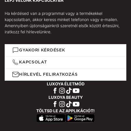
LÉPJ VELÜNK KAPCSOLATBA
Ha kérdésed van a programmal vagy a termékekkel
kapcsolatban, akkor keress minket telefonon vagy e-mailen.
Amennyiben újdonságainkról szeretnél elsők között értesülni,
iratkozz fel hírlevelünkre.
GYAKORI KÉRDÉSEK
KAPCSOLAT
HÍRLEVÉL FELIRATKOZÁS
LUXOYA ÉLETMÓD
LUXOYA BEAUTY
TÖLTSD LE AZ APPLIKÁCIÓT!