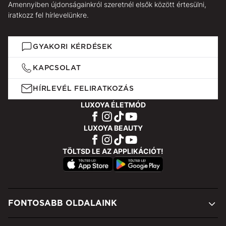
Amennyiben újdonságainkról szeretnél elsők között értesülni,
iratkozz fel hírlevelünkre.
GYAKORI KÉRDÉSEK
KAPCSOLAT
HÍRLEVÉL FELIRATKOZÁS
LUXOYA ÉLETMÓD
LUXOYA BEAUTY
TÖLTSD LE AZ APPLIKÁCIÓT!
FONTOSABB OLDALAINK