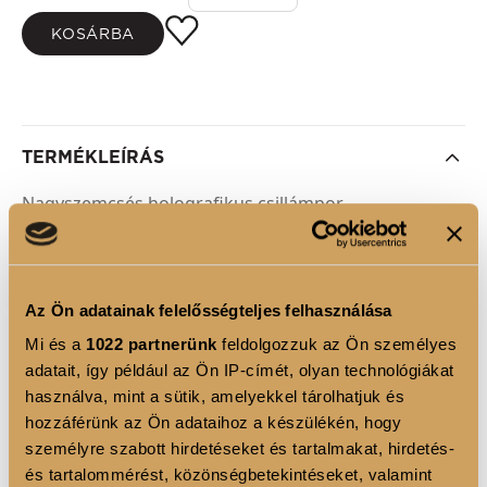
KOSÁRBA
TERMÉKLEÍRÁS
Nagyszemcsés holografikus csillámpor
Új, ragyogó nagyobb szemcsés csillámporunkkal
pillanatok alatt dobhatod fel vendégeid körmeit. A
Az Ön adatainak felelősségteljes felhasználása
különböző irányokból érkező fénysugarak hatására
Mi és a
1022 partnerünk
feldolgozzuk az Ön személyes
adatait, így például az Ön IP-címét, olyan technológiákat
az eredmény egy meleg árnyalatokban tündöklő
használva, mint a sütik, amelyekkel tárolhatjuk és
színkavalkád.
hozzáférünk az Ön adataihoz a készülékén, hogy
Sokoldalú alkalmazásuknak köszönhetően
személyre szabott hirdetéseket és tartalmakat, hirdetés-
különböző textúrákat érhetsz el a csillámpor
és tartalommérést, közönségbetekintéseket, valamint