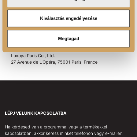
adatait, akik kombinálhatják az adatokat más olyan
adatokkal, amelyeket Ön adott meg számukra vagy az
Ön által használt más szolgáltatásokból gyűjtöttek.
Kiválasztás engedélyezése
EAN kód:
5999098004838
988/2023 GPSR EU rendelet alapján az EU-ban letelepedett felelős
személy:
Megtagad
Luxoya Paris Kft.
1116 Budapest Barázda u. 5.
Luxoya Paris Co., Ltd.
27 Avenue de L'Opéra, 75001 Paris, France
LÉPJ VELÜNK KAPCSOLATBA
Ha kérdésed van a programmal vagy a termékekkel
kapcsolatban, akkor keress minket telefonon vagy e-mailen.