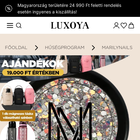
Magyarország területére 24 990 Ft feletti rendelés
esetén ingyenes a kiszállítás!
FŐOLDAL
HŰSÉGPROGRAM
MARILYNAILS