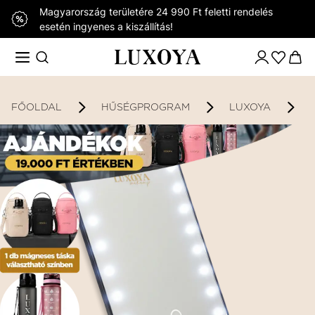
Magyarország területére 24 990 Ft feletti rendelés
esetén ingyenes a kiszállítás!
FŐOLDAL
HŰSÉGPROGRAM
LUXOYA