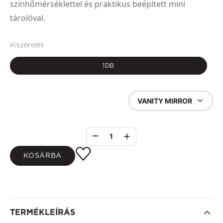
színhőmérséklettel és praktikus beépített mini
tárolóval.
Kiszerelés
1DB
VANITY MIRROR
1
KOSÁRBA
TERMÉKLEÍRÁS