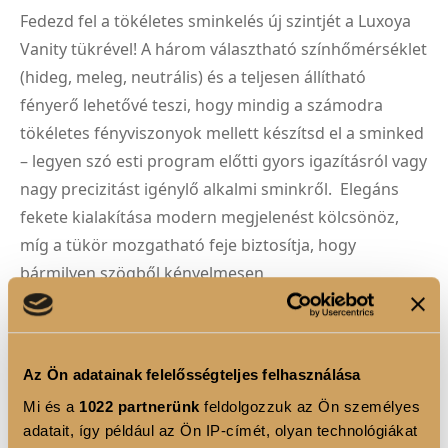
Fedezd fel a tökéletes sminkelés új szintjét a Luxoya
Vanity tükrével! A három választható színhőmérséklet
(hideg, meleg, neutrális) és a teljesen állítható
fényerő lehetővé teszi, hogy mindig a számodra
tökéletes fényviszonyok mellett készítsd el a sminked
– legyen szó esti program előtti gyors igazításról vagy
nagy precizitást igénylő alkalmi sminkről. Elegáns
fekete kialakítása modern megjelenést kölcsönöz,
míg a tükör mozgatható feje biztosítja, hogy
bármilyen szögből kényelmesen
dolgozhass. A talpában található praktikus mini
tároló tökéletes helyet biztosít az apró
sminkkiegészítőknek, így minden, amire szükséged
Az Ön adatainak felelősségteljes felhasználása
van, kéznél marad. Kompakt, funkcionális, és stílusos
Mi és a
1022 partnerünk
feldolgozzuk az Ön személyes
kiegészítő minden szépség- és sminkrajongó
adatait, így például az Ön IP-címét, olyan technológiákat
számára!