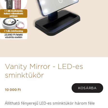
Vanity Mirror - LED-es
sminktükör
KOSÁRBA
10 000 Ft
Állítható fényerejű LED-es sminktükör három féle