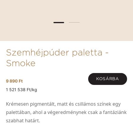
Szemhéjpúder paletta -
Smoke
KOSÁRBA
9 890 Ft
1 521 538 Ft/kg
Krémesen pigmentált, matt és csillámos színek egy
palettában, ahol a végeredménynek csak a fantáziánk
szabhat határt.