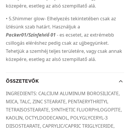
közepére, esetleg az alsó szempillatő alá.
• 5.Shimmer glow- Elhelyezés tekintetében csak az
ízlésünk szab határt. Használjuk a
Packer01/Színfelviő 01
- es ecsetet, az extrémebb
csillogás eléréshez pedig csak az ujjbegyünket.
Tehetjük a szemhéj teljes területére, vagy csak annak
közepére, esetleg az alsó szempillatő alá.
ÖSSZETEVŐK
INGREDIENTS: CALCIUM ALUMINUM BOROSILICATE,
MICA, TALC, ZINC STEARATE, PENTAERYTHRITYL
TETRAISOSTEARATE, SYNTHETIC FLUORPHLOGOPITE,
KAOLIN, OCTYLDODECANOL, POLYGLYCERYL-3
DIISOSTEARATE, CAPRYLIC/CAPRIC TRIGLYCERIDE,