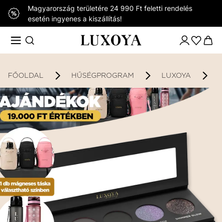
Magyarország területére 24 990 Ft feletti rendelés
esetén ingyenes a kiszállítás!
FŐOLDAL
HŰSÉGPROGRAM
LUXOYA