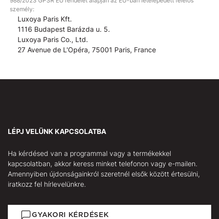
988/2023 GPSR EU rendelet alapján az EU-ban letelepedett felelős
személy:
Luxoya Paris Kft.
1116 Budapest Barázda u. 5.
Luxoya Paris Co., Ltd.
27 Avenue de L'Opéra, 75001 Paris, France
LÉPJ VELÜNK KAPCSOLATBA
Ha kérdésed van a programmal vagy a termékekkel
kapcsolatban, akkor keress minket telefonon vagy e-mailen.
Amennyiben újdonságainkról szeretnél elsők között értesülni,
iratkozz fel hírlevelünkre.
GYAKORI KÉRDÉSEK