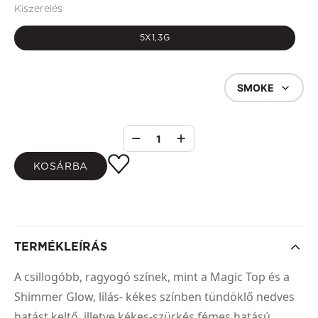
Kiszerelés
5X1,3G
SMOKE
1
KOSÁRBA
TERMÉKLEÍRÁS
A csillogóbb, ragyogó színek, mint a Magic Top és a
Shimmer Glow, lilás- kékes színben tündöklő nedves
hatást keltő, illetve kékes-szürkés fémes hatású