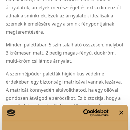
árnyalatok, amelyek merészséget és extra dimenziót
adnak a sminknek. Ezek az árnyalatok ideálisak a
szemek kiemelésére vagy a smink fénypontjainak
megteremtésére.
Minden palettában 5 szín található összesen, melyből
3 krémesen matt, 2 pedig magas-fényű, duokróm,
multi-króm csillámos árnyalat.
A szemhéjpúder paletták higiénikus védelme
érdekében egy biztonsági matricával vannak lezárva.
A matricát könnyedén eltávolíthatod, ha egy ollóval
gondosan átvágod a zárócsíkot. Ez biztosítja, hogy a
termék érintetlen és tökéletes állapotban érkezzen
hozzád.