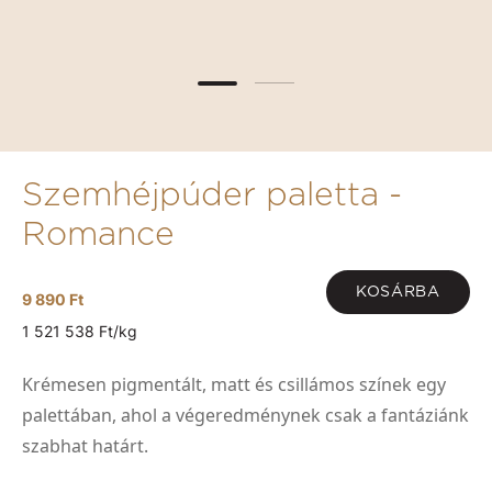
Szemhéjpúder paletta -
Romance
KOSÁRBA
9 890 Ft
1 521 538 Ft/kg
Krémesen pigmentált, matt és csillámos színek egy
palettában, ahol a végeredménynek csak a fantáziánk
szabhat határt.