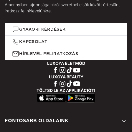
Amennyiben újdonságainkról szeretnél elsők között értesülni,
iratkozz fel hírlevelünkre.
GYAKORI KÉRDÉSEK
KAPCSOLAT
HÍRLEVÉL FELIRATKOZÁS
LUXOYA ÉLETMÓD
LUXOYA BEAUTY
TÖLTSD LE AZ APPLIKÁCIÓT!
FONTOSABB OLDALAINK