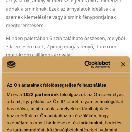
árnyalatok, amelyek merészséget és extra dimenziót
adnak a sminknek. Ezek az árnyalatok ideálisak a
szemek kiemelésére vagy a smink fénypontjainak
megteremtésére.
Minden palettában 5 szín található összesen, melyből
3 krémesen matt, 2 pedig magas-fényű, duokróm,
multi-króm csillámos árnyalat.
A szemhéjpúder paletták higiénikus védelme
érdekében egy biztonsági matricával vannak lezárva.
A matricát könnyedén eltávolíthatod, ha egy ollóval
Az Ön adatainak felelősségteljes felhasználása
gondosan átvágod a zárócsíkot. Ez biztosítja, hogy a
Mi és a
1022 partnerünk
feldolgozzuk az Ön személyes
termék érintetlen és tökéletes állapotban érkezzen
adatait, így például az Ön IP-címét, olyan technológiákat
hozzád.
használva, mint a sütik, amelyekkel tárolhatjuk és
hozzáférünk az Ön adataihoz a készülékén, hogy
személyre szabott hirdetéseket és tartalmakat, hirdetés-
és tartalommérést, közönségbetekintéseket, valamint
TERMÉK ELŐNYÖK