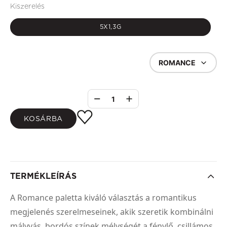
Kiszerelés
5X1,3G
ROMANCE
1
KOSÁRBA
TERMÉKLEÍRÁS
A Romance paletta kiváló választás a romantikus
megjelenés szerelmeseinek, akik szeretik kombinálni
mályvás, bordós színek mélységét a fénylő, csillámos