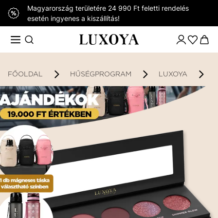
Magyarország területére 24 990 Ft feletti rendelés
esetén ingyenes a kiszállítás!
FŐOLDAL
HŰSÉGPROGRAM
LUXOYA