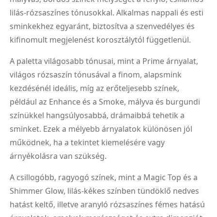
lilás-rózsaszínes tónusokkal. Alkalmas nappali és esti
sminkekhez egyaránt, biztosítva a szenvedélyes és
kifinomult megjelenést korosztálytól függetlenül.
A paletta világosabb tónusai, mint a Prime árnyalat,
világos rózsaszín tónusával a finom, alapsmink
kezdésénél ideális, míg az erőteljesebb színek,
például az Enhance és a Smoke, mályva és burgundi
színükkel hangsúlyosabbá, drámaibbá tehetik a
sminket. Ezek a mélyebb árnyalatok különösen jól
működnek, ha a tekintet kiemelésére vagy
árnyékolásra van szükség.
A csillogóbb, ragyogó színek, mint a Magic Top és a
Shimmer Glow, lilás-kékes színben tündöklő nedves
hatást keltő, illetve aranyló rózsaszínes fémes hatású