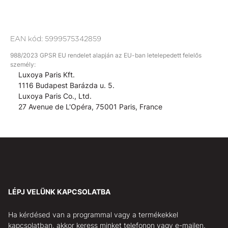
EAN kód:
5999575342859
988/2023 GPSR EU rendelet alapján az EU-ban letelepedett felelős
személy:
Luxoya Paris Kft.
1116 Budapest Barázda u. 5.
Luxoya Paris Co., Ltd.
27 Avenue de L'Opéra, 75001 Paris, France
LÉPJ VELÜNK KAPCSOLATBA
Ha kérdésed van a programmal vagy a termékekkel
kapcsolatban, akkor keress minket telefonon vagy e-mailen.