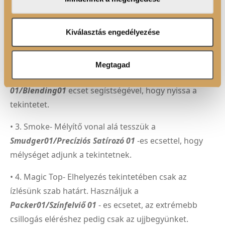
tartsd a következő sorrendet:
adatait, akik kombinálhatják az adatokat más olyan
adatokkal, amelyeket Ön adott meg számukra vagy az
• 1. Prime-Belső szemzug környékére tesszük a
Ön által használt más szolgáltatásokból gyűjtöttek.
Kiválasztás engedélyezése
Packer01/Színfelvivő 01-
es ecset segítségével, hogy
nyissa és üdévé varázsolja a tekintetet.
Megtagad
• 2.Enhance- Mélyítő vonal fölé tesszük a
Satírozó
01/Blending01
ecset segístségével, hogy nyissa a
tekintetet.
• 3. Smoke- Mélyítő vonal alá tesszük a
Smudger01/Precíziós Satírozó 01
-es ecsettel, hogy
mélységet adjunk a tekintetnek.
• 4. Magic Top- Elhelyezés tekintetében csak az
ízlésünk szab határt. Használjuk a
Packer01/Színfelviő 01
- es ecsetet, az extrémebb
csillogás eléréshez pedig csak az ujjbegyünket.