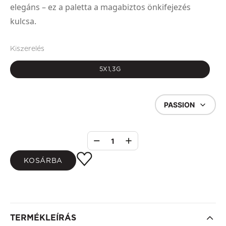
elegáns – ez a paletta a magabiztos önkifejezés
kulcsa.
Kiszerelés
5X1,3G
PASSION
1
KOSÁRBA
TERMÉKLEÍRÁS