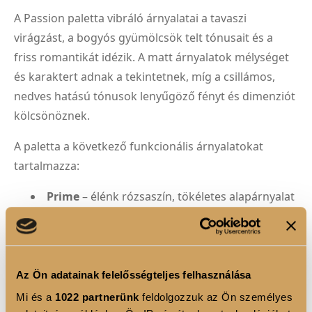
A Passion paletta vibráló árnyalatai a tavaszi
virágzást, a bogyós gyümölcsök telt tónusait és a
friss romantikát idézik. A matt árnyalatok mélységet
és karaktert adnak a tekintetnek, míg a csillámos,
nedves hatású tónusok lenyűgöző fényt és dimenziót
kölcsönöznek.
A paletta a következő funkcionális árnyalatokat
tartalmazza:
Prime
– élénk rózsaszín, tökéletes alapárnyalat
Enhance
– meleg korallos pink a mélyítő vonal
kiemelésére
Smoke
– sötét mályva, intenzív füstös hatáshoz
Az Ön adatainak felelősségteljes felhasználása
Shimmer Glow
– rózsás-barackos csillogás a
Mi és a
1022 partnerünk
feldolgozzuk az Ön személyes
szemhéj ragyogásához