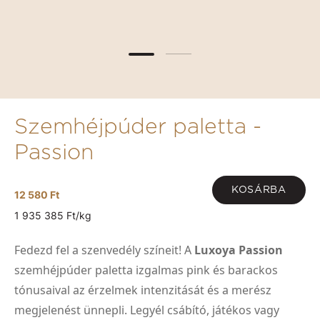
Szemhéjpúder paletta -
Passion
KOSÁRBA
12 580 Ft
1 935 385 Ft/kg
Fedezd fel a szenvedély színeit! A
Luxoya Passion
szemhéjpúder paletta izgalmas pink és barackos
tónusaival az érzelmek intenzitását és a merész
megjelenést ünnepli. Legyél csábító, játékos vagy