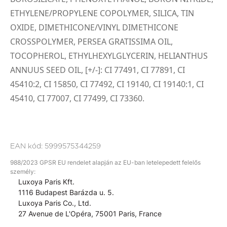
ETHYLENE/PROPYLENE COPOLYMER, SILICA, TIN
OXIDE, DIMETHICONE/VINYL DIMETHICONE
CROSSPOLYMER, PERSEA GRATISSIMA OIL,
TOCOPHEROL, ETHYLHEXYLGLYCERIN, HELIANTHUS
ANNUUS SEED OIL, [+/-]:
CI 77491, CI 77891, CI
45410:2, CI 15850, CI 77492, CI 19140, CI 19140:1, CI
45410, CI 77007, CI 77499, CI 73360.
EAN kód:
5999575344259
988/2023 GPSR EU rendelet alapján az EU-ban letelepedett felelős
személy:
Luxoya Paris Kft.
1116 Budapest Barázda u. 5.
Luxoya Paris Co., Ltd.
27 Avenue de L'Opéra, 75001 Paris, France