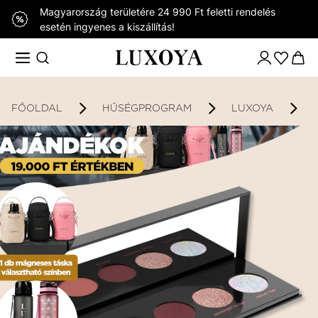
Magyarország területére 24 990 Ft feletti rendelés
esetén ingyenes a kiszállítás!
FŐOLDAL
HŰSÉGPROGRAM
LUXOYA