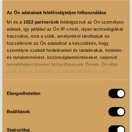
szivárgásmentes pattintós kupak védi az italt a
Az Ön adatainak felelősségteljes felhasználása
kifolyástól, a szájrészt pedig a szennyeződésektől, így
bárhová magaddal viheted. Praktikus pántjának
Mi és a
1022 partnerünk
feldolgozzuk az Ön személyes
adatait, így például az Ön IP-címét, olyan technológiákat
köszönhetően egyszerűen hordozható, míg az
használva, mint a sütik, amelyekkel tárolhatjuk és
egyszerű tisztíthatóság garantálja, hogy mindig
hozzáférünk az Ön adataihoz a készülékén, hogy
higiénikus és használatra kész legyen.
személyre szabott hirdetéseket és tartalmakat, hirdetés-
⚠️ A kupakot erősen kattanásig kell benyomni, hogy
és tartalommérést, közönségbetekintéseket, valamint
ne szivárogjon ⚠️
termékfejlesztéseket biztosíthassunk Önnek. Ön dönt
arról, hogy ki használja az adatait és milyen célra.
Ha engedélyezi, a következőt is meg szeretnénk tenni:
TERMÉK ELŐNYÖK
Hozzájárulás
Elengedhetetlen
Információgyűjtés az Ön földrajzi elhelyezkedéséről
kiválasztása
BPA mentes
pár méteres pontossággal
Mosogatógépben mosható
Az Ön készülékén beazonosítása annak konkrét
Beállítások
tulajdonságainak (ujjlenyomat) aktív ellenőrzésével
Tudjon meg többet személyes adatainak feldolgozási
FELHASZNÁLÁSI JAVASLAT
Statisztikai
módjairól és adja meg preferenciáit a
Részletek