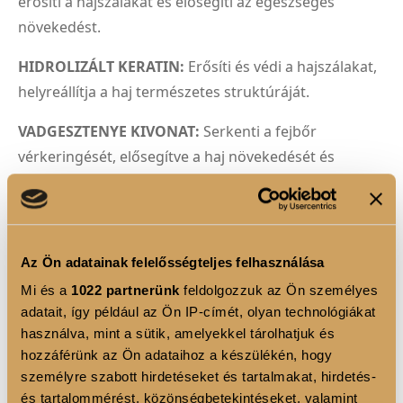
erősíti a hajszálakat és elősegíti az egészséges
növekedést.
HIDROLIZÁLT KERATIN:
Erősíti és védi a hajszálakat,
helyreállítja a haj természetes struktúráját.
VADGESZTENYE KIVONAT:
Serkenti a fejbőr
vérkeringését, elősegítve a haj növekedését és
egészségét.
CSIPKEBOGYÓOLAJ:
Regeneráló és antioxidáns
hatású, segít helyreállítani a sérült hajszálakat.
Az Ön adatainak felelősségteljes felhasználása
BÚZACSÍRAOLAJ:
Gazdag vitaminokban és ásványi
Mi és a
1022 partnerünk
feldolgozzuk az Ön személyes
anyagokban, táplálja és erősíti a hajat.
adatait, így például az Ön IP-címét, olyan technológiákat
használva, mint a sütik, amelyekkel tárolhatjuk és
Élvezze a professzionális hajápolás luxusát
hozzáférünk az Ön adataihoz a készülékén, hogy
otthonában a LUXOYA PROFESSIONAL PARIS - RICH
személyre szabott hirdetéseket és tartalmakat, hirdetés-
és tartalommérést, közönségbetekintéseket, valamint
MASZK-kal!