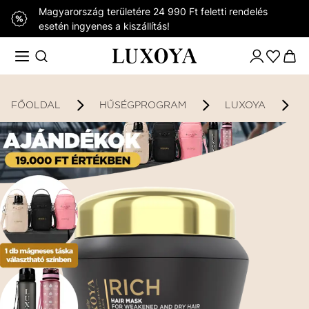
Magyarország területére 24 990 Ft feletti rendelés
esetén ingyenes a kiszállítás!
FŐOLDAL
HŰSÉGPROGRAM
LUXOYA