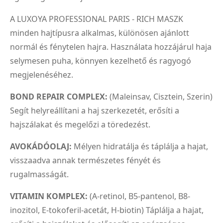
A LUXOYA PROFESSIONAL PARIS - RICH MASZK
minden hajtípusra alkalmas, különösen ajánlott
normál és fénytelen hajra. Használata hozzájárul haja
selymesen puha, könnyen kezelhető és ragyogó
megjelenéséhez.
BOND REPAIR COMPLEX:
(Maleinsav, Cisztein, Szerin)
Segít helyreállítani a haj szerkezetét, erősíti a
hajszálakat és megelőzi a töredezést.
AVOKÁDÓOLAJ:
Mélyen hidratálja és táplálja a hajat,
visszaadva annak természetes fényét és
rugalmasságát.
VITAMIN KOMPLEX:
(A-retinol, B5-pantenol, B8-
inozitol, E-tokoferil-acetát, H-biotin) Táplálja a hajat,