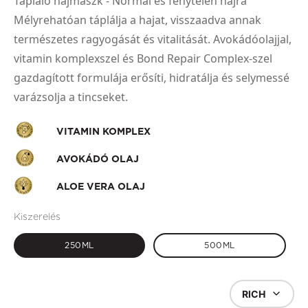
Tápláló hajmaszk - Normál és fénytelen hajra
Mélyrehatóan táplálja a hajat, visszaadva annak
természetes ragyogását és vitalitását. Avokádóolajjal,
vitamin komplexszel és Bond Repair Complex-szel
gazdagított formulája erősíti, hidratálja és selymessé
varázsolja a tincseket.
VITAMIN KOMPLEX
AVOKÁDÓ OLAJ
ALOE VERA OLAJ
Kiszerelés
250ML
500ML
RICH