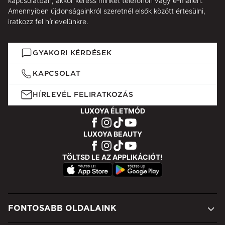
kapcsolatban, akkor keress minket telefonon vagy e-mailen.
Amennyiben újdonságainkról szeretnél elsők között értesülni,
iratkozz fel hírlevelünkre.
GYAKORI KÉRDÉSEK
KAPCSOLAT
HÍRLEVÉL FELIRATKOZÁS
LUXOYA ÉLETMÓD
LUXOYA BEAUTY
TÖLTSD LE AZ APPLIKÁCIÓT!
FONTOSABB OLDALAINK