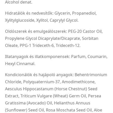
Alcohol denat.
Hidratálók és nedvesítők: Glycerin, Propanediol,
Xylitylglucoside, Xylitol, Caprylyl Glycol.
Oldószerek és emulgeálószerek: PEG-20 Castor Oil,
Propylene Glycol Dicaprylate/Dicaprate, Sorbitan
Oleate, PPG-1 Trideceth-6, Trideceth-12.
Illatanyagok és illatkomponensek: Parfum, Coumarin,
Hexyl Cinnamal.
Kondicionálók és hajápoló anyagok: Behentrimonium
Chloride, Polyquaternium-37, Amodimethicone,
Aesculus Hippocastanum (Horse Chestnut) Seed
Extract, Triticum Vulgare (Wheat) Germ Oil, Persea
Gratissima (Avocado) Oil, Helianthus Annuus
(Sunflower) Seed Oil, Rosa Moschata Seed Oil, Aloe