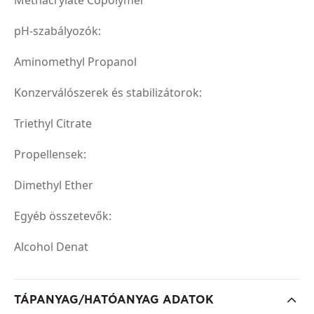
pH-szabályozók:
Aminomethyl Propanol
Konzerválószerek és stabilizátorok:
Triethyl Citrate
Propellensek:
Dimethyl Ether
Egyéb összetevők:
Alcohol Denat
TÁPANYAG/HATÓANYAG ADATOK