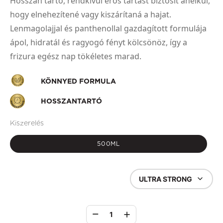
Hosszan tartó, rendkívül erős tartást biztosít anélkül,
hogy elnehezítené vagy kiszárítaná a hajat.
Lenmagolajjal és panthenollal gazdagított formulája
ápol, hidratál és ragyogó fényt kölcsönöz, így a
frizura egész nap tökéletes marad.
KÖNNYED FORMULA
HOSSZANTARTÓ
Kiszerelés
500ML
ULTRA STRONG
1