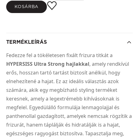
KOSÁRBA
TERMÉKLEÍRÁS
Fedezze fel a tökéletesen fixált frizura titkát a
HYPERSISS Ultra Strong hajlakkal
, amely rendkívül
erős, hosszan tartó tartást biztosít anélkül, hogy
elnehezítené a hajat. Ez az ideális választás azok
számára, akik egy megbízható styling terméket
keresnek, amely a legextrémebb kihívásoknak is
megfelel. Egyedülálló formulája lenmagolajjal és
panthenollal gazdagított, amelyek nemcsak rögzítik a
frizurát, hanem táplálják és hidratálják is a hajat,
egészséges ragyogást biztosítva. Tapasztalja meg,