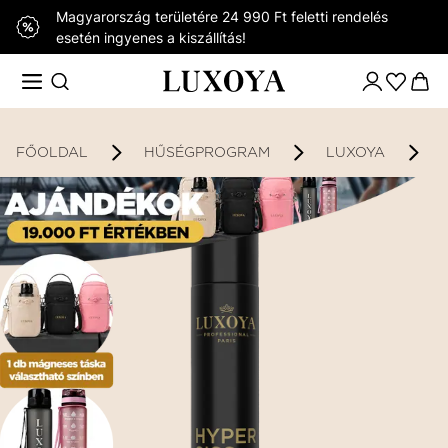
Magyarország területére 24 990 Ft feletti rendelés
esetén ingyenes a kiszállítás!
FŐOLDAL
HŰSÉGPROGRAM
LUXOYA