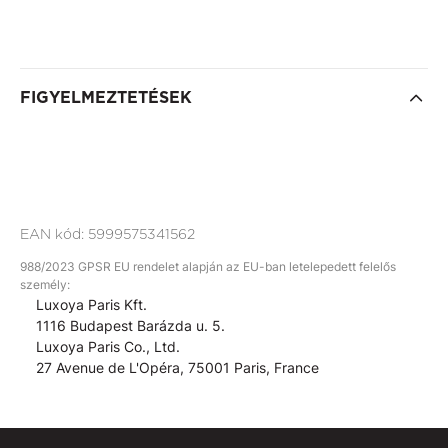
FIGYELMEZTETÉSEK
EAN kód:
5999575341562
988/2023 GPSR EU rendelet alapján az EU-ban letelepedett felelős
személy:
Luxoya Paris Kft.
1116 Budapest Barázda u. 5.
Luxoya Paris Co., Ltd.
27 Avenue de L'Opéra, 75001 Paris, France