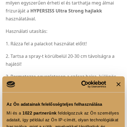
milyen egyszerűen érheti el és tarthatja meg álmai
frizuráját a
HYPERSISS Ultra Strong hajlakk
használatával.
Használati utasítás:
1. Rázza fel a palackot használat előtt!
2. Tartsa a spray-t körülbelül 20-30 cm távolságra a
hajától!
3. Permetezze egyenletesen a száraz hajra, különös
figyelmet fordítva a kívánt frizura rögzítésére!
4. Használja a spray-t a frizura végső rögzítéséhez,
Az Ön adatainak felelősségteljes felhasználása
hogy ultraerős tartást biztosítson
Mi és a
1022 partnerünk
feldolgozzuk az Ön személyes
adatait, így például az Ön IP-címét, olyan technológiákat
TERMÉK ELŐNYÖK
használva, mint a sütik, amelyekkel tárolhatjuk és