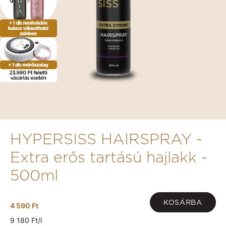
HYPERSISS HAIRSPRAY -
Extra erős tartású hajlakk -
500ml
KOSÁRBA
4 590 Ft
9 180 Ft/l