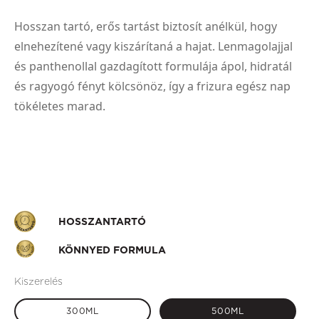
Hosszan tartó, erős tartást biztosít anélkül, hogy
elnehezítené vagy kiszárítaná a hajat. Lenmagolajjal
és panthenollal gazdagított formulája ápol, hidratál
és ragyogó fényt kölcsönöz, így a frizura egész nap
tökéletes marad.
HOSSZANTARTÓ
KÖNNYED FORMULA
Kiszerelés
300ML
500ML