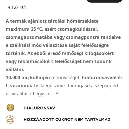
14 167 Ft/l
A termék ajánlott tárolási hőmérséklete
maximum 25 °C, ezért csomagküldéssel,
csomagautomatába vagy csomagpontra rendelve
a szállítási mód választása saját felelősségre
történik. Az ebből eredő minőségi kifogásokért
vagy reklamációkért felelősséget nem tudunk
vállalni.
10.000 mg kollagén
mennyiséget,
hialuronsavval és
C-vitamin
nal is kiegészítve. Támogasd a szépséged
és vitalitásod egyszerre!
HIALURONSAV
HOZZÁADOTT CUKROT NEM TARTALMAZ