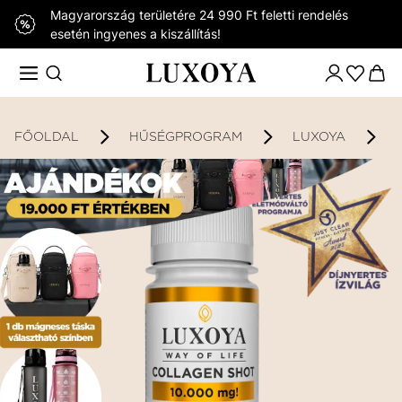
Magyarország területére 24 990 Ft feletti rendelés
esetén ingyenes a kiszállítás!
FŐOLDAL
HŰSÉGPROGRAM
LUXOYA