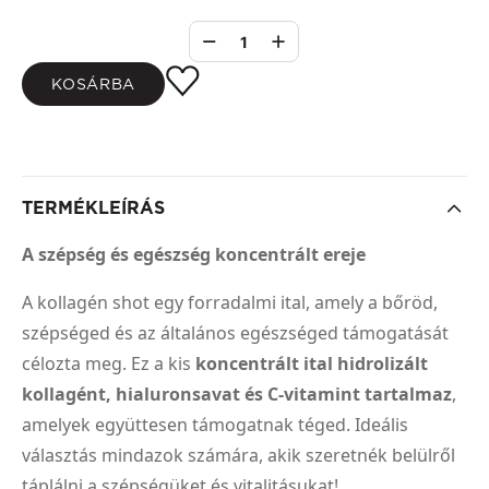
1
KOSÁRBA
TERMÉKLEÍRÁS
A szépség és egészség koncentrált ereje
A kollagén shot egy forradalmi ital, amely a bőröd,
szépséged és az általános egészséged támogatását
célozta meg. Ez a kis
koncentrált ital hidrolizált
kollagént, hialuronsavat és C-vitamint tartalmaz
,
amelyek együttesen támogatnak téged. Ideális
választás mindazok számára, akik szeretnék belülről
táplálni a szépségüket és vitalitásukat!