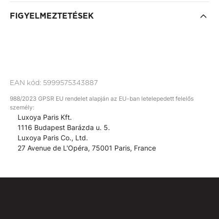
FIGYELMEZTETÉSEK
EAN kód:
5999575343887
988/2023 GPSR EU rendelet alapján az EU-ban letelepedett felelős
személy:
Luxoya Paris Kft.
1116 Budapest Barázda u. 5.
Luxoya Paris Co., Ltd.
27 Avenue de L'Opéra, 75001 Paris, France