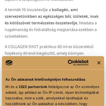
A termék fő összetevője a
kollagén, ami
szervezetünkben az egészséges bőr, ízületek, inak
és kötőszövet természetes összetevője
, feladata a
rugalmasság és hidratáltság megtartása ezekben a
szövetekben.
A COLLAGEN SHOT praktikus 60 ml-es kiszerelésű
folyékony étrend-kiegészítő, amely könnyen
beilleszthető a mindennapjaidba.
Magas hidrolizált
kollagéntartalma, a hialuronsav és a hozzáadott
C-vitamin
kombinált támogatás nyújt egyetlen
praktikus kiszerelésben. Ízesített változatai intenzív
Az Ön adatainak felelősségteljes felhasználása
ízélményt nyújtanak, miközben támogatják
Mi és a
1022 partnerünk
feldolgozzuk az Ön személyes
adatait, így például az Ön IP-címét, olyan technológiákat
szépséged és vitalitásod megőrzését.
használva, mint a sütik, amelyekkel tárolhatjuk és
hozzáférünk az Ön adataihoz a készülékén, hogy