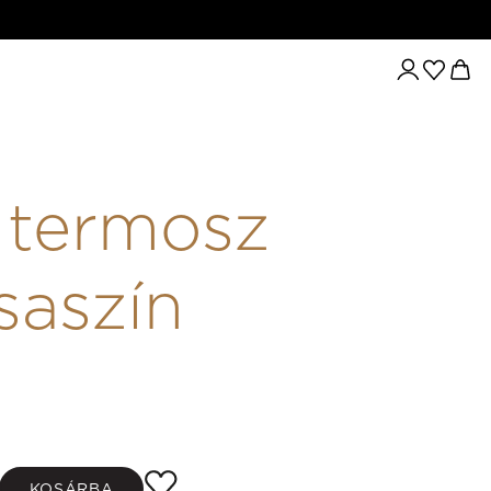
 termosz
saszín
KOSÁRBA