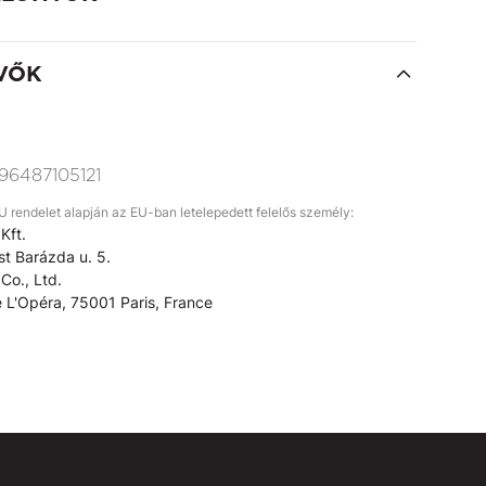
VŐK
96487105121
rendelet alapján az EU-ban letelepedett felelős személy:
Kft.
t Barázda u. 5.
Co., Ltd.
 L'Opéra, 75001 Paris, France