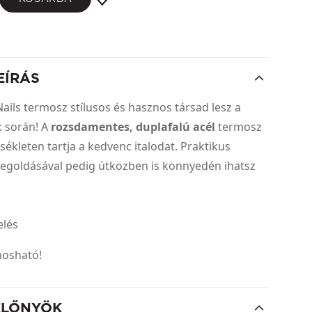
EÍRÁS
 Nails termosz stílusos és hasznos társad lesz a
 során! A
rozsdamentes, duplafalú acél
termosz
sékleten tartja a kedvenc italodat. Praktikus
megoldásával pedig útközben is könnyedén ihatsz
elés
mosható!
ELŐNYÖK