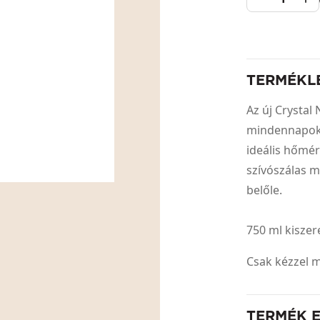
TERMÉKL
Az új Crystal
mindennapok
ideális hőmér
szívószálas 
belőle.
750 ml kiszer
Csak kézzel 
TERMÉK 