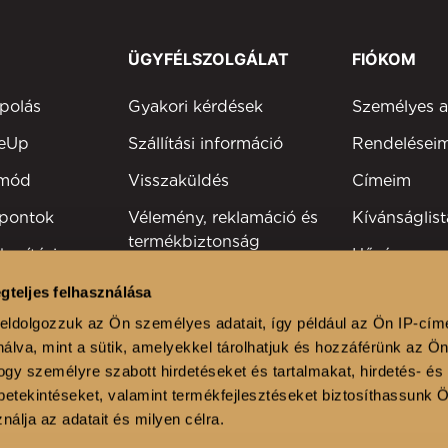
ÜGYFÉLSZOLGÁLAT
FIÓKOM
polás
Gyakori kérdések
Személyes 
keUp
Szállítási információ
Rendelései
tmód
Visszaküldés
Címeim
 pontok
Vélemény, reklamáció és
Kívánságlist
termékbiztonság
kesítési
Hűségprog
Elérhetőség
Szakmai reg
gteljes felhasználása
viselők
eldolgozzuk az Ön személyes adatait, így például az Ön IP-cím
álva, mint a sütik, amelyekkel tárolhatjuk és hozzáférünk az Ö
lonok
gy személyre szabott hirdetéseket és tartalmakat, hirdetés- és
etekintéseket, valamint termékfejlesztéseket biztosíthassunk 
nálja az adatait és milyen célra.