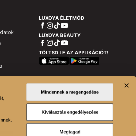
LUXOYA ÉLETMÓD
adatok
LUXOYA BEAUTY
m
TÖLTSD LE AZ APPLIKÁCIÓT!
a
ram
isztráció
Mindennek a megengedése
ét,
n
Kiválasztás engedélyezése
Önnek.
Megtagad