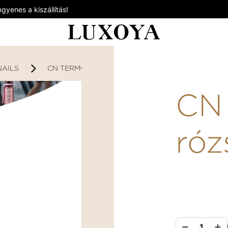
gyenes a kiszállítás!
AILS
CN TERMOSZ RÓZSASZÍN
CN
róz
1