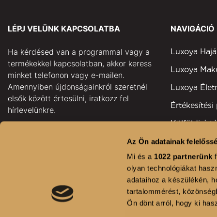
LÉPJ VELÜNK KAPCSOLATBA
NAVIGÁCIÓ
Ha kérdésed van a programmal vagy a
Luxoya Hajá
termékekkel kapcsolatban, akkor keress
Luxoya Ma
minket telefonon vagy e-mailen.
Amennyiben újdonságainkról szeretnél
Luxoya Éle
elsők között értesülni, iratkozz fel
Értékesítési
hírlevelünkre.
Külföldi érté
pontok
GYAKORI KÉRDÉSEK
Az Ön adatainak felelőssé
Területi kép
Mi és a
1022 partnerünk
f
KAPCSOLAT
olyan technológiákat haszn
Fodrászsza
adataihoz a készülékén, ho
HÍRLEVÉL FELIRATKOZÁS
Kihívás
tartalommérést, közönségb
Ön dönt arról, hogy ki hasz