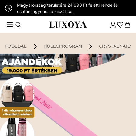
Magyarország területére 24 990 Ft feletti rendelés
esetén ingyenes a kiszállítás!
FŐOLDAL
HŰSÉGPROGRAM
CRYSTALNAILS