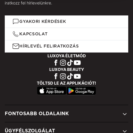
iratkozz fel hírlevelünkre.
GYAKORI KÉRDÉSEK
KAPCSOLAT
HÍRLEVÉL FELIRATKOZÁS
LUXOYA ÉLETMÓD
LUXOYA BEAUTY
TÖLTSD LE AZ APPLIKÁCIÓT!
FONTOSABB OLDALAINK
ÜGYFÉLSZOLGÁLAT