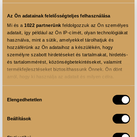
KOSÁRBA
Az Ön adatainak felelősségteljes felhasználása
Mi és a
1022 partnerünk
feldolgozzuk az Ön személyes
adatait, így például az Ön IP-címét, olyan technológiákat
használva, mint a sütik, amelyekkel tárolhatjuk és
TERMÉKLEÍRÁS
hozzáférünk az Ön adataihoz a készülékén, hogy
személyre szabott hirdetéseket és tartalmakat, hirdetés-
Természetes körömhöz 150/280.
és tartalommérést, közönségbetekintéseket, valamint
Emlékeztető:
termékfejlesztéseket biztosíthassunk Önnek. Ön dönt
Első használat előtt az új reszelők éleit ne felejtsd el
arról, hogy ki használja az adatait és milyen célra.
kicsit letompítani egy elhasznált másik reszelőn.
Ha engedélyezi, a következőt is meg szeretnénk tenni:
Hozzájárulás
Elengedhetetlen
Információgyűjtés az Ön földrajzi elhelyezkedéséről
kiválasztása
TERMÉK ELŐNYÖK
pár méteres pontossággal
Az Ön készülékén beazonosítása annak konkrét
Beállítások
tulajdonságainak (ujjlenyomat) aktív ellenőrzésével
ÖSSZETEVŐK
Tudjon meg többet személyes adatainak feldolgozási