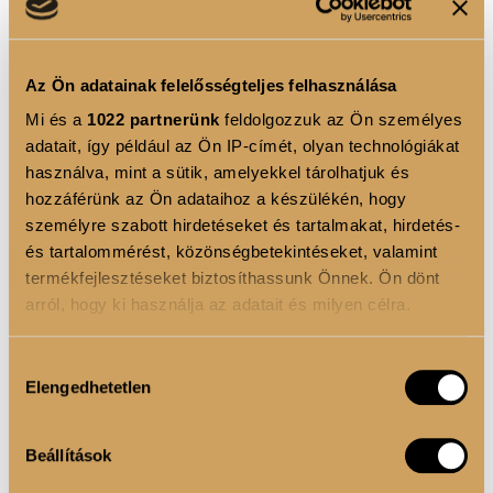
1
KOSÁRBA
Az Ön adatainak felelősségteljes felhasználása
Mi és a
1022 partnerünk
feldolgozzuk az Ön személyes
adatait, így például az Ön IP-címét, olyan technológiákat
használva, mint a sütik, amelyekkel tárolhatjuk és
TERMÉKLEÍRÁS
hozzáférünk az Ön adataihoz a készülékén, hogy
személyre szabott hirdetéseket és tartalmakat, hirdetés-
Szuper transzferfólia válogatás a különleges hatások
és tartalommérést, közönségbetekintéseket, valamint
megalkotásához.
termékfejlesztéseket biztosíthassunk Önnek. Ön dönt
arról, hogy ki használja az adatait és milyen célra.
Használj hozzá Transzferfólia Zselé Extrát a tökéletes
tapadásért. 10 féle transzferfólia/doboz
Ha engedélyezi, a következőt is meg szeretnénk tenni:
Hozzájárulás
Elengedhetetlen
Információgyűjtés az Ön földrajzi elhelyezkedéséről
kiválasztása
pár méteres pontossággal
TERMÉK ELŐNYÖK
Az Ön készülékén beazonosítása annak konkrét
Beállítások
tulajdonságainak (ujjlenyomat) aktív ellenőrzésével