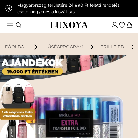
Magyarország területére 24 990 Ft feletti rendelés
esetén ingyenes a kiszállítás!
FŐOLDAL
HŰSÉGPROGRAM
BRILLBIRD