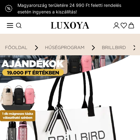
Magyarország területére 24 990 Ft feletti rendelés
esetén ingyenes a kiszállítás!
FŐOLDAL
HŰSÉGPROGRAM
BRILLBIRD