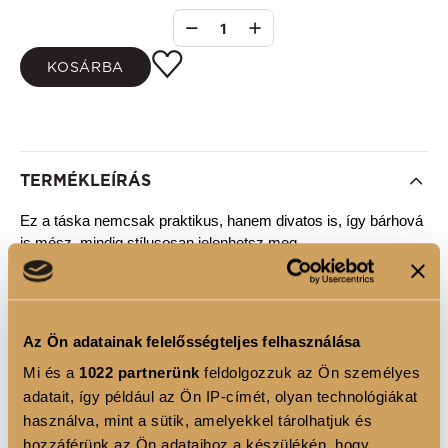
1
KOSÁRBA
TERMÉKLEÍRÁS
Ez a táska nemcsak praktikus, hanem divatos is, így bárhová 
is mész, mindig stílusosan jelenhetsz meg.
Elegáns fekete-fehér dizájnja modern és időtálló megjelenést 
biztosít, amely bármilyen öltözékhez tökéletesen illik. A 
Az Ön adatainak felelősségteljes felhasználása
vászon anyag rendkívül strapabíró, így hosszú távon is 
Mi és a
1022 partnerünk
feldolgozzuk az Ön személyes
megbízható társad lesz, akár a mindennapi teendők során, 
adatait, így például az Ön IP-címét, olyan technológiákat
akár egy nyári strandolás alkalmával.
használva, mint a sütik, amelyekkel tárolhatjuk és
hozzáférünk az Ön adataihoz a készülékén, hogy