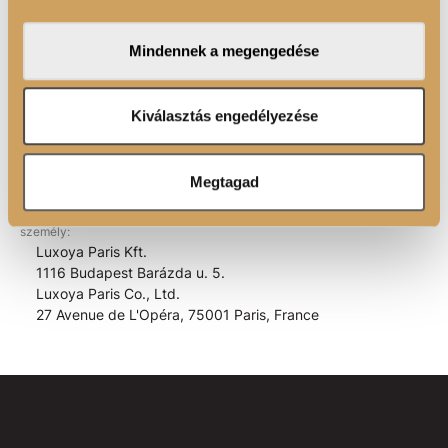
közösségi média-, hirdető- és elemező partnereinkkel
TERMÉK ELŐNYÖK
megosztjuk az Ön weboldalhasználatra vonatkozó
Mindennek a megengedése
adatait, akik kombinálhatják az adatokat más olyan
adatokkal, amelyeket Ön adott meg számukra vagy az
ÖSSZETEVŐK
Ön által használt más szolgáltatásokból gyűjtöttek.
Kiválasztás engedélyezése
Megtagad
EAN kód:
5999077692643
988/2023 GPSR EU rendelet alapján az EU-ban letelepedett felelős
személy:
Luxoya Paris Kft.
1116 Budapest Barázda u. 5.
Luxoya Paris Co., Ltd.
27 Avenue de L'Opéra, 75001 Paris, France