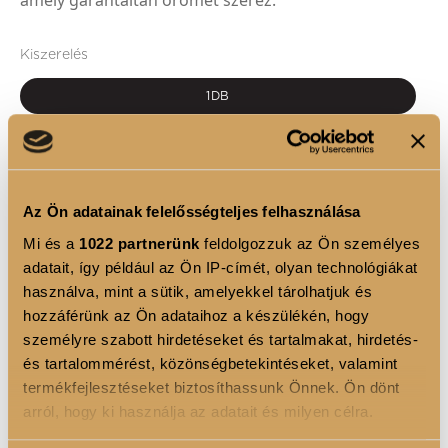
amely garantáltan örömet szerez.
Kiszerelés
1DB
5.000 FT ÉRTÉKBEN
Variáns
Az Ön adatainak felelősségteljes felhasználása
1
Mi és a
1022 partnerünk
feldolgozzuk az Ön személyes
adatait, így például az Ön IP-címét, olyan technológiákat
KOSÁRBA
használva, mint a sütik, amelyekkel tárolhatjuk és
hozzáférünk az Ön adataihoz a készülékén, hogy
személyre szabott hirdetéseket és tartalmakat, hirdetés-
és tartalommérést, közönségbetekintéseket, valamint
termékfejlesztéseket biztosíthassunk Önnek. Ön dönt
TERMÉKLEÍRÁS
arról, hogy ki használja az adatait és milyen célra.
Luxoya budapesti márkaboltjaiban váltható be
,