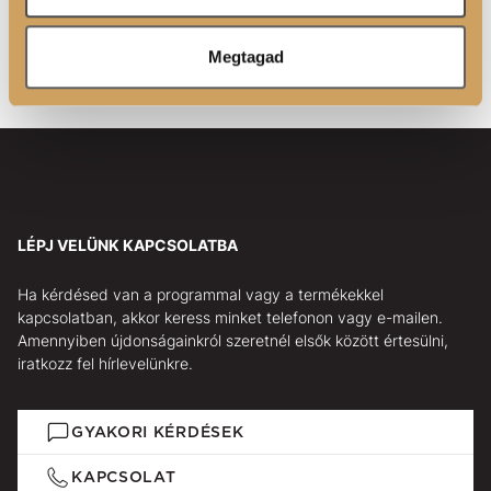
1116 Budapest Barázda u. 5.
Luxoya Paris Co., Ltd.
Megtagad
27 Avenue de L'Opéra, 75001 Paris, France
LÉPJ VELÜNK KAPCSOLATBA
Ha kérdésed van a programmal vagy a termékekkel
kapcsolatban, akkor keress minket telefonon vagy e-mailen.
Amennyiben újdonságainkról szeretnél elsők között értesülni,
iratkozz fel hírlevelünkre.
GYAKORI KÉRDÉSEK
KAPCSOLAT