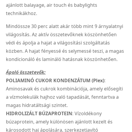
ajánlott balayage, air touch és babylights
technikákhoz.
Mindössze 30 perc alatt akár több mint 9 árnyalatnyi
világosítás. Az aktív összetevőknek köszönhetően
védi és ápolja a hajat a világosítási szolgáltatás
közben. A hajat fényessé és selymessé teszi, a magas
kondicionáló és lamináló hatásnak köszönhetően.
Ápoló összetevők:
POLIAMINÓ CUKOR KONDENZÁTUM (Plex)
:
Aminosavak és cukrok kombinációja, amely elősegíti
a vízmolekulák hajhoz való tapadását, fenntartva a
magas hidratáltsági szintet.
HIDROLIZÁLT BÚZAPROTEIN
: Vízoldékony
búzaprotein, amely különösen ajánlott kezelt és
károsodott haj ápolására, szerkezetjavító