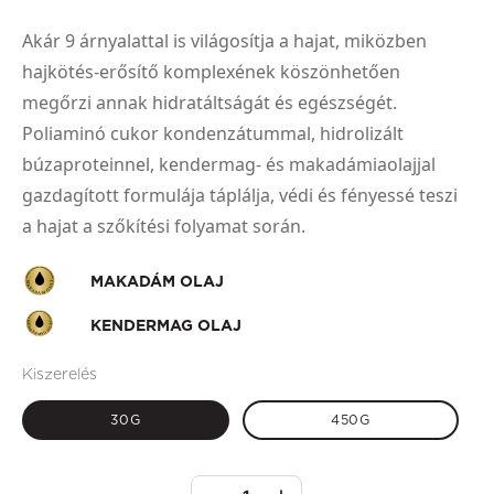
Akár 9 árnyalattal is világosítja a hajat, miközben
hajkötés-erősítő komplexének köszönhetően
megőrzi annak hidratáltságát és egészségét.
Poliaminó cukor kondenzátummal, hidrolizált
búzaproteinnel, kendermag- és makadámiaolajjal
gazdagított formulája táplálja, védi és fényessé teszi
a hajat a szőkítési folyamat során.
MAKADÁM OLAJ
KENDERMAG OLAJ
Kiszerelés
30G
450G