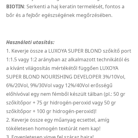
BIOTIN
: Serkenti a haj keratin termelését, fontos a
bőr és a fejbőr egészségének megőrzésében.
Használati utasítás:
1. Keverje össze a LUXOYA SUPER BLOND szőkítő port
1:1.5 vagy 1:2 arányban az alkalmazott technikától és
a kívánt világosítás mértékétől függően LUXOYA
SUPER BLOND NOURISHING DEVELOPER 3%/10Vol,
6%/20Vol, 9%/30Vol vagy 12%/40Vol erősségű
előhívóval egy nem fémből készült tálban (pl.: 50 gr
szőkítőpor + 75 gr hidrogén-peroxid vagy 50 gr
szőkítőpor + 100 gr hidrogén-peroxid)!
2. Keverje össze egy műanyag ecsettel, amíg
tökéletesen homogén textúrát nem kap!
3. Egyenletesen vigye fel száraz hajra!