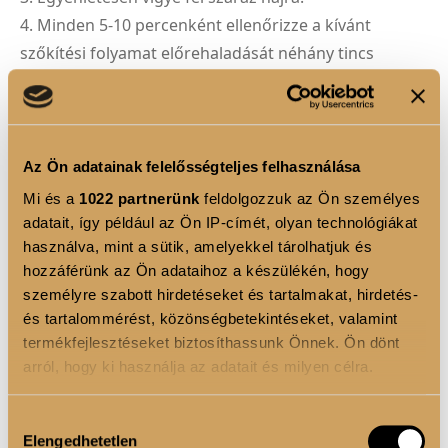
4. Minden 5-10 percenként ellenőrizze a kívánt
szőkítési folyamat előrehaladását néhány tincs
tesztelésével!
5. Az alkalmazási idő 20 és 45 perc között változhat,
amit számos tényező befolyásol: a haj alapszíne, a
kívánt világosítás mértéke, a haj állapota, a használt
Az Ön adatainak felelősségteljes felhasználása
technika típusa, a munkakörnyezet hőmérséklete!
Mi és a
1022 partnerünk
feldolgozzuk az Ön személyes
6. A terméket egyenletesen vigye fel, használjon
adatait, így például az Ön IP-címét, olyan technológiákat
használva, mint a sütik, amelyekkel tárolhatjuk és
védőkesztyűt és ecsetet!
hozzáférünk az Ön adataihoz a készülékén, hogy
7. Ne használjon hőt! A hő alkalmazása nem
személyre szabott hirdetéseket és tartalmakat, hirdetés-
szükséges a professzionális eredmények eléréséhez!
és tartalommérést, közönségbetekintéseket, valamint
Ne lépje túl a maximális kezelési időt!
termékfejlesztéseket biztosíthassunk Önnek. Ön dönt
arról, hogy ki használja az adatait és milyen célra.
Ha engedélyezi, a következőt is meg szeretnénk tenni:
Eltávolítás:
Hozzájárulás
Elengedhetetlen
Információgyűjtés az Ön földrajzi elhelyezkedéséről
kiválasztása