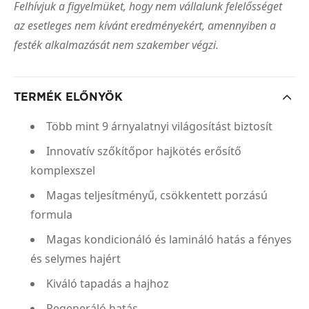
Felhívjuk a figyelmüket, hogy nem vállalunk felelősséget
az esetleges nem kívánt eredményekért, amennyiben a
festék alkalmazását nem szakember végzi.
TERMÉK ELŐNYÖK
Több mint 9 árnyalatnyi világosítást biztosít
Innovatív szőkítőpor hajkötés erősítő
komplexszel
Magas teljesítményű, csökkentett porzású
formula
Magas kondicionáló és lamináló hatás a fényes
és selymes hajért
Kiváló tapadás a hajhoz
Regeneráló hatás