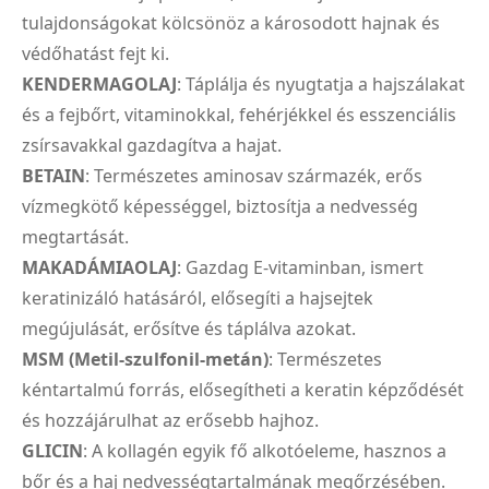
tulajdonságokat kölcsönöz a károsodott hajnak és
védőhatást fejt ki.
KENDERMAGOLAJ
: Táplálja és nyugtatja a hajszálakat
és a fejbőrt, vitaminokkal, fehérjékkel és esszenciális
zsírsavakkal gazdagítva a hajat.
BETAIN
: Természetes aminosav származék, erős
vízmegkötő képességgel, biztosítja a nedvesség
megtartását.
MAKADÁMIAOLAJ
: Gazdag E-vitaminban, ismert
keratinizáló hatásáról, elősegíti a hajsejtek
megújulását, erősítve és táplálva azokat.
MSM (Metil-szulfonil-metán)
: Természetes
kéntartalmú forrás, elősegítheti a keratin képződését
és hozzájárulhat az erősebb hajhoz.
GLICIN
: A kollagén egyik fő alkotóeleme, hasznos a
bőr és a haj nedvességtartalmának megőrzésében.