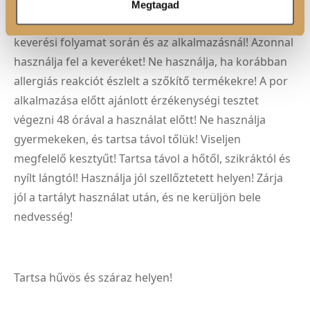
Azonnal öblítse le a bőrre vagy ruházatra cseppenő
Megtagad
termékcseppeket! Ne használjon fémtárgyakat a
keverési folyamat során és az alkalmazásnál! Azonnal
használja fel a keveréket! Ne használja, ha korábban
allergiás reakciót észlelt a szőkítő termékekre! A por
alkalmazása előtt ajánlott érzékenységi tesztet
végezni 48 órával a használat előtt! Ne használja
gyermekeken, és tartsa távol tőlük! Viseljen
megfelelő kesztyűt! Tartsa távol a hőtől, szikráktól és
nyílt lángtól! Használja jól szellőztetett helyen! Zárja
jól a tartályt használat után, és ne kerüljön bele
nedvesség!
Tartsa hűvös és száraz helyen!