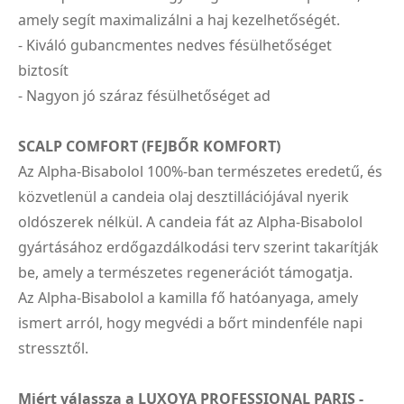
amely segít maximalizálni a haj kezelhetőségét.
- Kiváló gubancmentes nedves fésülhetőséget
biztosít
- Nagyon jó száraz fésülhetőséget ad
SCALP COMFORT (FEJBŐR KOMFORT)
Az Alpha-Bisabolol 100%-ban természetes eredetű, és
közvetlenül a candeia olaj desztillációjával nyerik
oldószerek nélkül. A candeia fát az Alpha-Bisabolol
gyártásához erdőgazdálkodási terv szerint takarítják
be, amely a természetes regenerációt támogatja.
Az Alpha-Bisabolol a kamilla fő hatóanyaga, amely
ismert arról, hogy megvédi a bőrt mindenféle napi
stressztől.
Miért válassza a LUXOYA PROFESSIONAL PARIS -