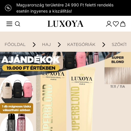
Magyarország területére 24 990 Ft feletti rendelés
esetén ingyenes a kiszállítás!
FŐOLDAL
HAJ
KATEGÓRIÁK
SZŐKÍTŐ