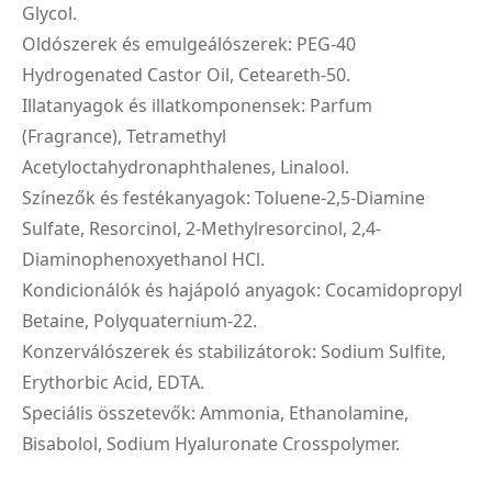
Glycol.
Oldószerek és emulgeálószerek: PEG-40
Hydrogenated Castor Oil, Ceteareth-50.
Illatanyagok és illatkomponensek: Parfum
(Fragrance), Tetramethyl
Acetyloctahydronaphthalenes, Linalool.
Színezők és festékanyagok: Toluene-2,5-Diamine
Sulfate, Resorcinol, 2-Methylresorcinol, 2,4-
Diaminophenoxyethanol HCl.
Kondicionálók és hajápoló anyagok: Cocamidopropyl
Betaine, Polyquaternium-22.
Konzerválószerek és stabilizátorok: Sodium Sulfite,
Erythorbic Acid, EDTA.
Speciális összetevők: Ammonia, Ethanolamine,
Bisabolol, Sodium Hyaluronate Crosspolymer.