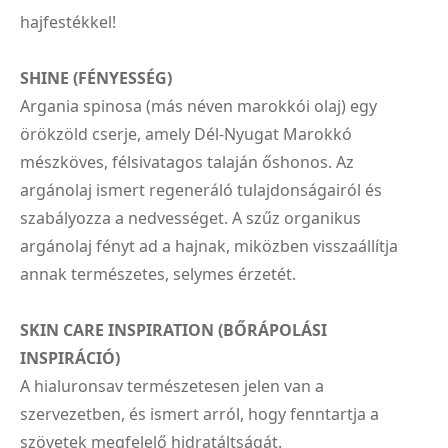
hajfestékkel!
SHINE (FÉNYESSÉG)
Argania spinosa (más néven marokkói olaj) egy
örökzöld cserje, amely Dél-Nyugat Marokkó
mészköves, félsivatagos talaján őshonos. Az
argánolaj ismert regeneráló tulajdonságairól és
szabályozza a nedvességet. A szűz organikus
argánolaj fényt ad a hajnak, miközben visszaállítja
annak természetes, selymes érzetét.
SKIN CARE INSPIRATION (BŐRÁPOLÁSI
INSPIRÁCIÓ)
A hialuronsav természetesen jelen van a
szervezetben, és ismert arról, hogy fenntartja a
szövetek megfelelő hidratáltságát.