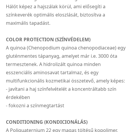
Hálót képez a hajszálak körül, ami elősegíti a
színkeverék optimális eloszlását, biztosítva a
maximális tapadást.
COLOR PROTECTION (SZÍNVÉDELEM)
A quinoa (Chenopodium quinoa chenopodiaceae) egy
gluténmentes tápanyag, amelyet már i.e. 3000 óta
termesztenek. A hidrolizált quinoa minden
esszenciális aminosavat tartalmaz, és egy
multifunkcionális kozmetikai összetevő, amely képes:
- javítani a haj színfelvételét a koncentráltabb szín
érdekében
- fokozni a színmegtartást
CONDITIONING (KONDICIONÁLÁS)
A Poliquaternium 22 egy magas töltésű kopolimer,