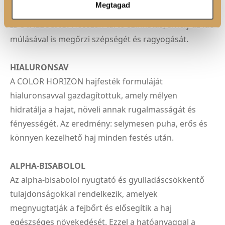
Megtagad
hosszú ideig megőrzik intenzitásukat.
IDŐTÁLLÓSÁG:
Hosszan tartó színhatás, amely az idő
múlásával is megőrzi szépségét és ragyogását.
HIALURONSAV
A COLOR HORIZON hajfesték formuláját
hialuronsavval gazdagítottuk, amely mélyen
hidratálja a hajat, növeli annak rugalmasságát és
fényességét. Az eredmény: selymesen puha, erős és
könnyen kezelhető haj minden festés után.
ALPHA-BISABOLOL
Az alpha-bisabolol nyugtató és gyulladáscsökkentő
tulajdonságokkal rendelkezik, amelyek
megnyugtatják a fejbőrt és elősegítik a haj
egészséges növekedését. Ezzel a hatóanyaggal a