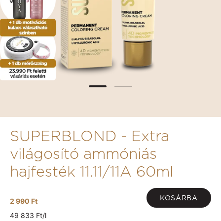
SUPERBLOND - Extra
világosító ammóniás
hajfesték 11.11/11A 60ml
KOSÁRBA
2 990 Ft
49 833 Ft/l