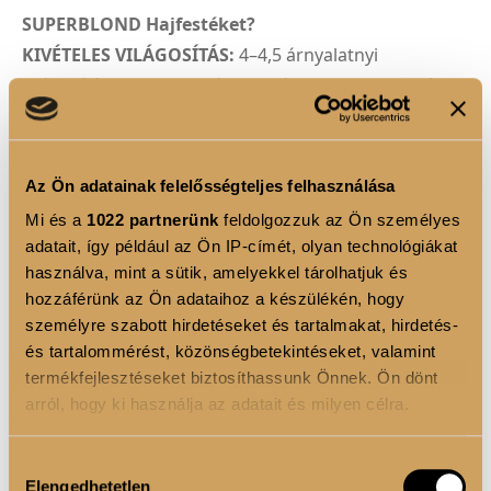
SUPERBLOND Hajfestéket?
KIVÉTELES VILÁGOSÍTÁS:
4–4,5 árnyalatnyi
világosítás, amely természetes és egyenletes hatást
biztosít.
INTENZÍV SZÍNEK:
Gazdag, mély árnyalatok, amelyek
ragyogóvá és élettel telivé teszik a hajat.
Az Ön adatainak felelősségteljes felhasználása
HOSSZAN TARTÓ HATÁS:
A 4D pigmentációs
Mi és a
1022 partnerünk
feldolgozzuk az Ön személyes
technológiának köszönhetően a szín idővel is élénk
adatait, így például az Ön IP-címét, olyan technológiákat
és gyönyörű marad.
használva, mint a sütik, amelyekkel tárolhatjuk és
ÁPOLÓ ÖSSZETEVŐK:
A hialuronsav és az alpha-
hozzáférünk az Ön adataihoz a készülékén, hogy
személyre szabott hirdetéseket és tartalmakat, hirdetés-
bisabolol gondoskodik a haj és a fejbőr egészségéről.
és tartalommérést, közönségbetekintéseket, valamint
PROFESSZIONÁLIS HASZNÁLATRA:
Kifejezetten
termékfejlesztéseket biztosíthassunk Önnek. Ön dönt
fodrászok és szalonok számára fejlesztették ki, hogy
arról, hogy ki használja az adatait és milyen célra.
a vendégek számára a legjobb eredményt biztosítsák.
Ha engedélyezi, a következőt is meg szeretnénk tenni:
Hozzájárulás
4D PIGMENTÁCIÓS TECHNOLÓGIA
Elengedhetetlen
Információgyűjtés az Ön földrajzi elhelyezkedéséről
kiválasztása