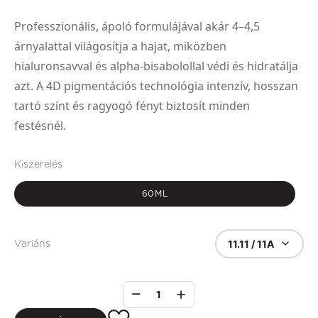
Professzionális, ápoló formulájával akár 4–4,5
árnyalattal világosítja a hajat, miközben
hialuronsavval és alpha-bisabolollal védi és hidratálja
azt. A 4D pigmentációs technológia intenzív, hosszan
tartó színt és ragyogó fényt biztosít minden
festésnél.
Kiszerelés
60ML
11.11 / 11A
Variáns
1