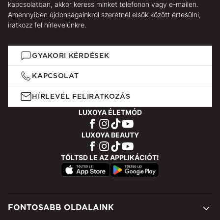
kapcsolatban, akkor keress minket telefonon vagy e-mailen.
Amennyiben újdonságainkról szeretnél elsők között értesülni,
iratkozz fel hírlevelünkre.
GYAKORI KÉRDÉSEK
KAPCSOLAT
HÍRLEVÉL FELIRATKOZÁS
LUXOYA ÉLETMÓD
LUXOYA BEAUTY
TÖLTSD LE AZ APPLIKÁCIÓT!
FONTOSABB OLDALAINK