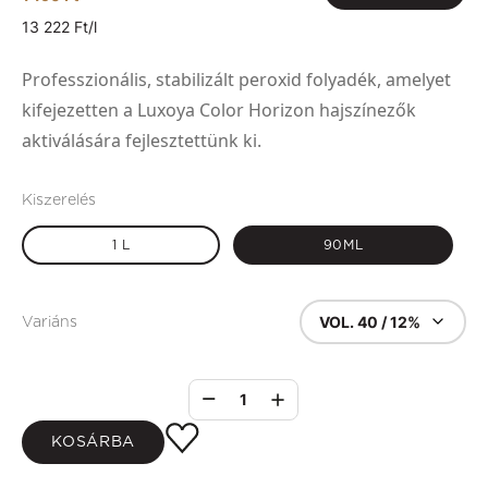
13 222 Ft/l
Professzionális, stabilizált peroxid folyadék, amelyet
kifejezetten a Luxoya Color Horizon hajszínezők
aktiválására fejlesztettünk ki.
Kiszerelés
1 L
90ML
VOL. 40 / 12%
Variáns
1
KOSÁRBA