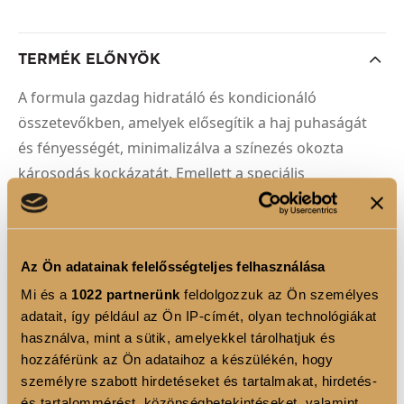
TERMÉK ELŐNYÖK
A formula gazdag hidratáló és kondicionáló
összetevőkben, amelyek elősegítik a haj puhaságát
és fényességét, minimalizálva a színezés okozta
károsodás kockázatát. Emellett a speciális
stabilizátoroknak köszönhetően a peroxid
megbízhatóan és egyenletesen fejti ki hatását,
biztosítva a hosszan tartó, gyönyörű eredményeket,
Az Ön adatainak felelősségteljes felhasználása
anélkül, hogy veszélyeztetné a haj egészségét.
Mi és a
1022 partnerünk
feldolgozzuk az Ön személyes
adatait, így például az Ön IP-címét, olyan technológiákat
használva, mint a sütik, amelyekkel tárolhatjuk és
FELHASZNÁLÁSI JAVASLAT
hozzáférünk az Ön adataihoz a készülékén, hogy
személyre szabott hirdetéseket és tartalmakat, hirdetés-
és tartalommérést, közönségbetekintéseket, valamint