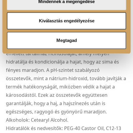
Mindennek a megengedése
adatait, akik kombinálhatják az adatokat más olyan
adatokkal, amelyeket Ön adott meg számukra vagy az
ÖSSZETEVŐK
Ön által használt más szolgáltatásokból gyűjtöttek.
Kiválasztás engedélyezése
A színelőhívó kiemelt összetevői közé tartozik a
stabilizált hidrogén-peroxid, amely biztosítja a színek
Megtagad
megbízható és egyenletes kialakulását. A formula
emellett tartalmaz ricinusolajat, amely mélyen
hidratálja és kondicionálja a hajat, hogy az sima és
fényes maradjon. A pH-szintet szabályozó
összetevők, mint a nátrium-hidroxid, tovább javítják a
termék hatékonyságát, miközben védik a hajat a
károsodástól. Ezek az összetevők együttesen
garantálják, hogy a haj, a hajszínezés után is
egészséges, ragyogó és gyönyörű maradjon.
Alkoholok: Cetearyl Alcohol.
Hidratálók és nedvesítők: PEG-40 Castor Oil, C12-13