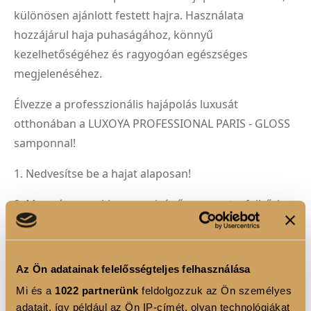
különösen ajánlott festett hajra. Használata
hozzájárul haja puhaságához, könnyű
kezelhetőségéhez és ragyogóan egészséges
megjelenéséhez.
Élvezze a professzionális hajápolás luxusát
otthonában a LUXOYA PROFESSIONAL PARIS - GLOSS
samponnal!
1. Nedvesítse be a hajat alaposan!
2. Masszírozzon kis mennyiségű sampont a fejbőrbe
és a hajba!
3. Habosítsa fel, majd alaposan öblítse ki!
Az Ön adatainak felelősségteljes felhasználása
4. Ismételje meg a folyamatot, ha szükséges!
Mi és a
1022 partnerünk
feldolgozzuk az Ön személyes
adatait, így például az Ön IP-címét, olyan technológiákat