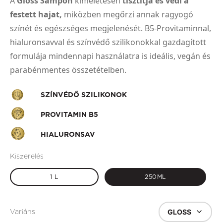
A
Gloss Sampon
kíméletesen
tisztítja és védi a
festett hajat,
miközben megőrzi annak ragyogó
színét és egészséges megjelenését. B5-Provitaminnal,
hialuronsavval és színvédő szilikonokkal gazdagított
formulája mindennapi használatra is ideális, vegán és
parabénmentes összetételben.
SZÍNVÉDŐ SZILIKONOK
PROVITAMIN B5
HIALURONSAV
Kiszerelés
1 L
250ML
GLOSS
Variáns