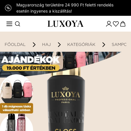
Magyarország területére 24 990 Ft feletti rendelés
esetén ingyenes a kiszállítás!
FŐOLDAL
HAJ
KATEGÓRIÁK
SAMPON