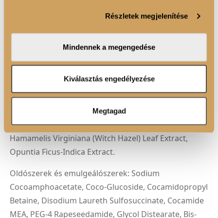
szabásához, közösségi funkciók biztosításához,
Részletek megjelenítése
valamint weboldalforgalmunk elemzéséhez. Ezenkívül
ÖSSZETEVŐK
közösségi média-, hirdető- és elemező partnereinkkel
megosztjuk az Ön weboldalhasználatra vonatkozó
Mindennek a megengedése
Alkoholok: Glycerin, Propylene Glycol.
adatait, akik kombinálhatják az adatokat más olyan
adatokkal, amelyeket Ön adott meg számukra vagy az
Hidratálók és nedvesítők: Xylitol, Sodium
Ön által használt más szolgáltatásokból gyűjtöttek.
Kiválasztás engedélyezése
Hyaluronate, Hydrolyzed Rice Protein, Argania
Spinosa (Argan) Kernel Oil, Hydrolyzed Hemp Seed
Extract, Cysteine, Serine, Allantoin, Ethyl Panthenol,
Megtagad
Chamomilla Recutita (Matricaria) Flower Extract,
Hamamelis Virginiana (Witch Hazel) Leaf Extract,
Opuntia Ficus-Indica Extract.
Oldószerek és emulgeálószerek: Sodium
Cocoamphoacetate, Coco-Glucoside, Cocamidopropyl
Betaine, Disodium Laureth Sulfosuccinate, Cocamide
MEA, PEG-4 Rapeseedamide, Glycol Distearate, Bis-