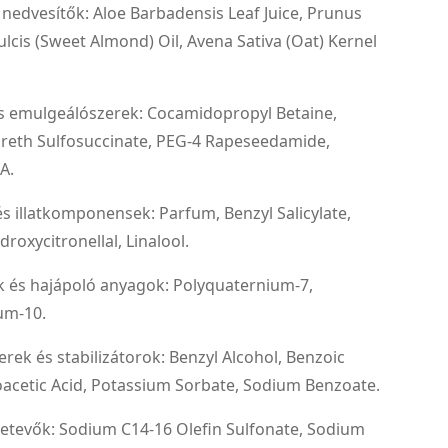
 nedvesítők: Aloe Barbadensis Leaf Juice, Prunus
cis (Sweet Almond) Oil, Avena Sativa (Oat) Kernel
s emulgeálószerek: Cocamidopropyl Betaine,
reth Sulfosuccinate, PEG-4 Rapeseedamide,
A.
és illatkomponensek: Parfum, Benzyl Salicylate,
roxycitronellal, Linalool.
k és hajápoló anyagok: Polyquaternium-7,
um-10.
rek és stabilizátorok: Benzyl Alcohol, Benzoic
oacetic Acid, Potassium Sorbate, Sodium Benzoate.
zetevők: Sodium C14-16 Olefin Sulfonate, Sodium