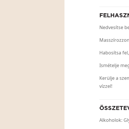
FELHASZ
Nedvesítse be
Masszírozzon
Habosítsa fel
Ismételje meg
Kerülje a sze
vízzel!
ÖSSZETE
Alkoholok: Gl