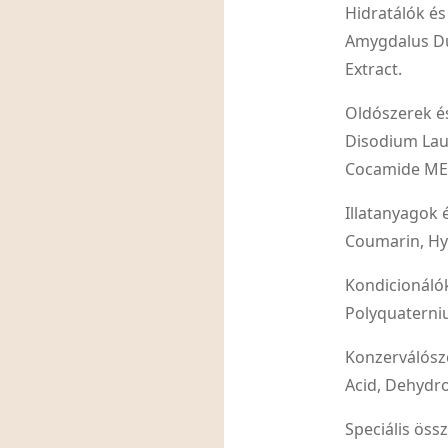
Hidratálók és
Amygdalus Dul
Extract.
Oldószerek é
Disodium Lau
Cocamide ME
Illatanyagok 
Coumarin, Hyd
Kondicionáló
Polyquaterni
Konzerválósze
Acid, Dehydr
Speciális öss