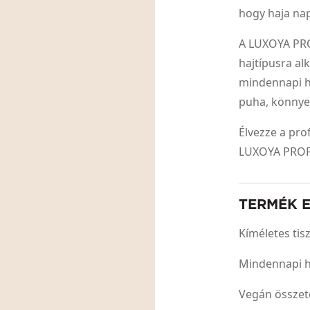
hogy haja nap
A LUXOYA PR
hajtípusra al
mindennapi h
puha, könnye
Élvezze a pro
LUXOYA PROF
TERMÉK 
Kíméletes tis
Mindennapi h
Vegán össze