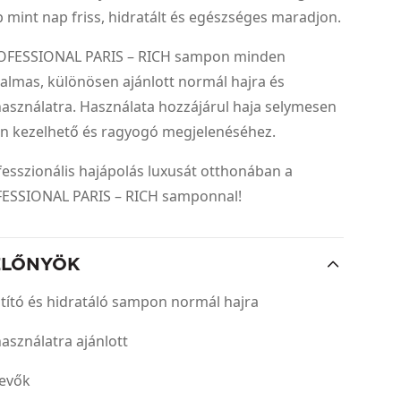
 mint nap friss, hidratált és egészséges maradjon.
OFESSIONAL PARIS – RICH sampon minden
kalmas, különösen ajánlott normál hajra és
asználatra. Használata hozzájárul haja selymesen
n kezelhető és ragyogó megjelenéséhez.
fesszionális hajápolás luxusát otthonában a
ESSIONAL PARIS – RICH samponnal!
ELŐNYÖK
ztító és hidratáló sampon normál hajra
asználatra ajánlott
tevők