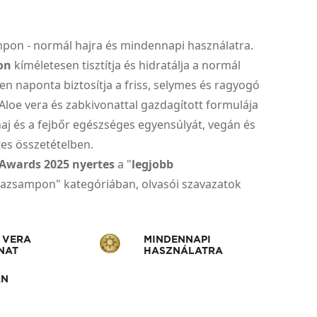
mpon - normál hajra és mindennapi használatra.
on
kíméletesen tisztítja és hidratálja a normál
en naponta biztosítja a friss, selymes és ragyogó
Aloe vera és zabkivonattal gazdagított formulája
aj és a fejbőr egészséges egyensúlyát, vegán és
s összetételben.
Awards 2025 nyertes
a "
legjobb
razsampon" kategóriában, olvasói szavazatok
 VERA
MINDENNAPI
NAT
HASZNÁLATRA
ÁN