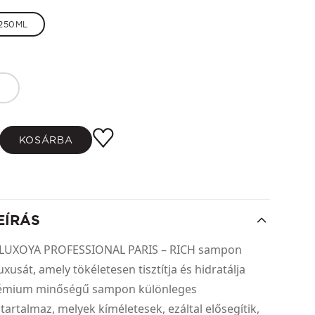
250ML
KOSÁRBA
EÍRÁS
a LUXOYA PROFESSIONAL PARIS – RICH sampon
xusát, amely tökéletesen tisztítja és hidratálja
prémium minőségű sampon különleges
tartalmaz, melyek kíméletesek, ezáltal elősegítik,