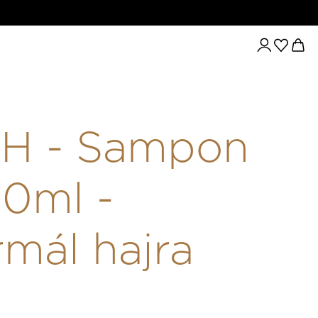
CH - Sampon
0ml -
mál hajra