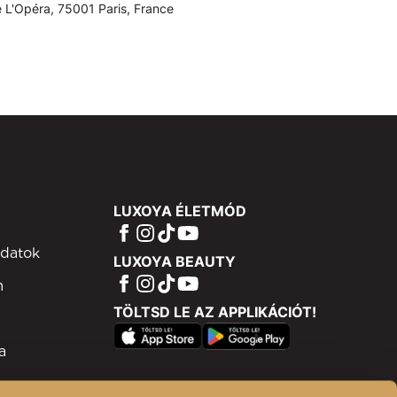
 L'Opéra, 75001 Paris, France
LUXOYA ÉLETMÓD
adatok
LUXOYA BEAUTY
m
TÖLTSD LE AZ APPLIKÁCIÓT!
a
ram