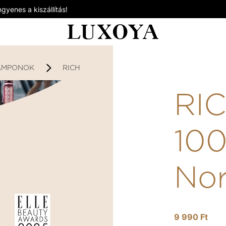
gyenes a kiszállítás!
AMPONOK
RICH - SAMPON 1000ML - NORMÁL HAJRA
RI
100
Nor
9 990 Ft