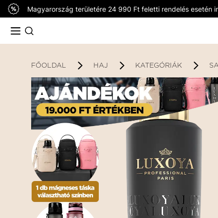
Magyarország területére 24 990 Ft feletti rendelés esetén in
FŐOLDAL
HAJ
KATEGÓRIÁK
S