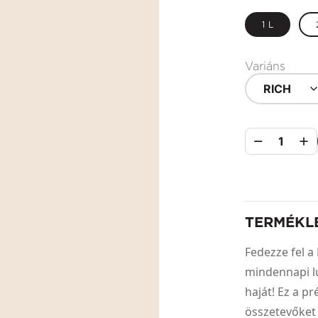
1 L
Variáns
RICH
1
TERMÉKL
Fedezze fel 
mindennapi lu
haját! Ez a 
összetevőket 