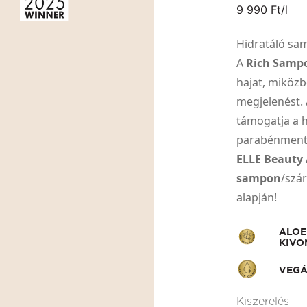
9 990 Ft/l
Hidratáló sa
A
Rich Samp
hajat, miközb
megjelenést. 
támogatja a h
parabénmente
ELLE Beauty 
sampon
/szá
alapján!
ALOE
KIVO
VEG
Kiszerelés