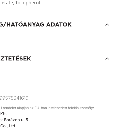
tate, Tocopherol.
G/HATÓANYAG ADATOK
EZTETÉSEK
99575341616
rendelet alapján az EU-ban letelepedett felelős személy:
Kft.
t Barázda u. 5.
Co., Ltd.