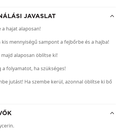
NÁLÁSI JAVASLAT
 a hajat alaposan!
 kis mennyiségű sampont a fejbőrbe és a hajba!
, majd alaposan öblítse ki!
 a folyamatot, ha szükséges!
mbe jutást! Ha szembe kerül, azonnal öblítse ki bő
VŐK
ycerin.