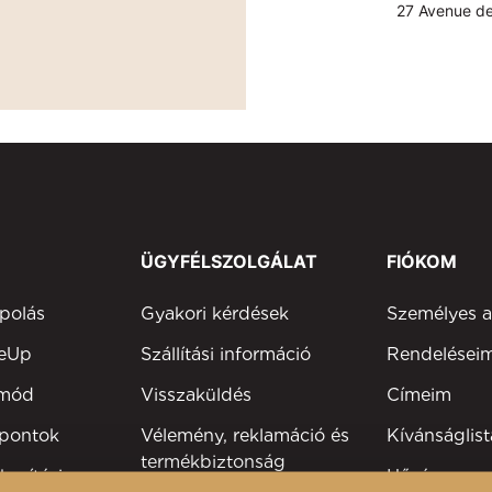
27 Avenue de
ÜGYFÉLSZOLGÁLAT
FIÓKOM
polás
Gyakori kérdések
Személyes 
keUp
Szállítási információ
Rendelései
tmód
Visszaküldés
Címeim
 pontok
Vélemény, reklamáció és
Kívánságlist
termékbiztonság
kesítési
Hűségprog