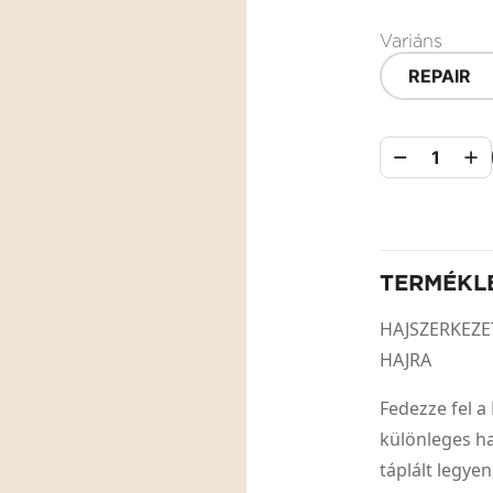
Variáns
REPAIR
1
TERMÉKL
HAJSZERKEZE
HAJRA
Fedezze fel 
különleges ha
táplált legyen