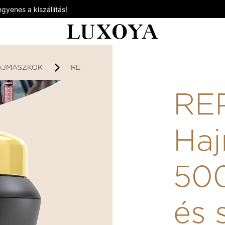
gyenes a kiszállítás!
AJMASZKOK
REPAIR - HAJMASZK 500ML - SZÁRAZ ÉS
REP
Ha
500
és 