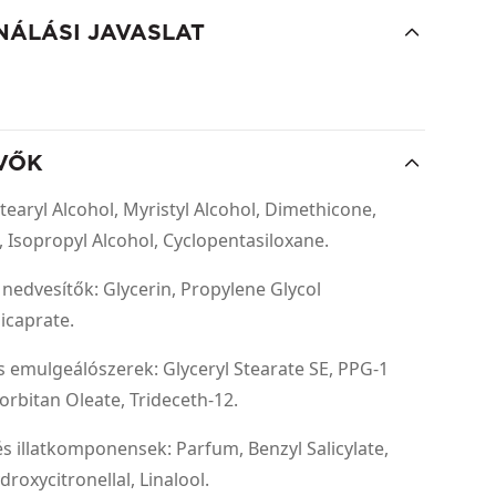
NÁLÁSI JAVASLAT
VŐK
tearyl Alcohol, Myristyl Alcohol, Dimethicone,
 Isopropyl Alcohol, Cyclopentasiloxane.
 nedvesítők: Glycerin, Propylene Glycol
icaprate.
 emulgeálószerek: Glyceryl Stearate SE, PPG-1
Sorbitan Oleate, Trideceth-12.
és illatkomponensek: Parfum, Benzyl Salicylate,
roxycitronellal, Linalool.