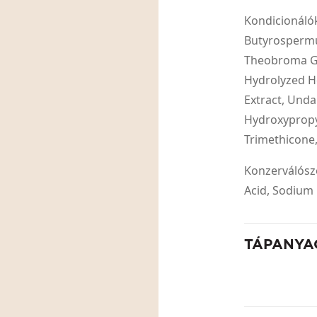
Kondicionáló
Butyrospermum
Theobroma Gr
Hydrolyzed H
Extract, Undar
Hydroxypropy
Trimethicone
Konzerválósze
Acid, Sodium 
TÁPANYA