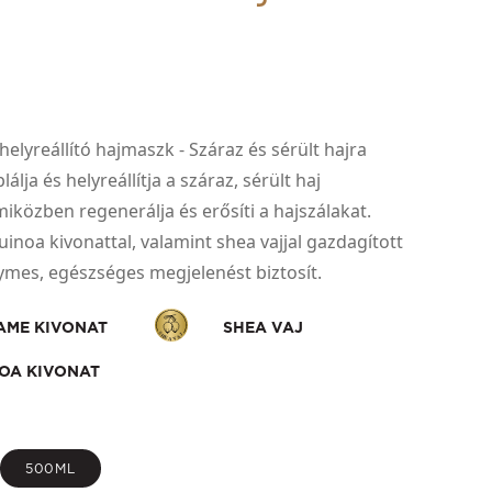
helyreállító hajmaszk - Száraz és sérült hajra
lálja és helyreállítja a száraz, sérült haj
miközben regenerálja és erősíti a hajszálakat.
noa kivonattal, valamint shea vajjal gazdagított
ymes, egészséges megjelenést biztosít.
ME KIVONAT
SHEA VAJ
OA KIVONAT
500ML