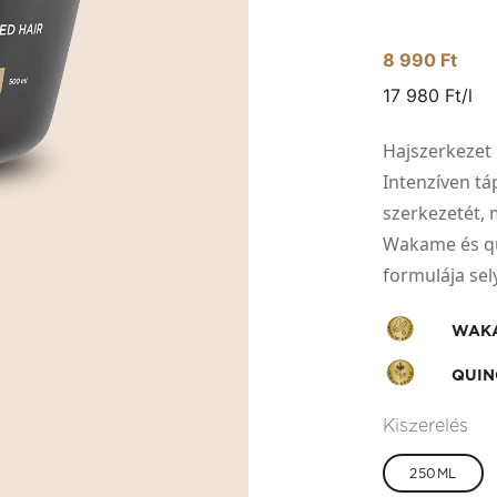
8 990 Ft
17 980 Ft/l
Hajszerkezet 
Intenzíven táp
szerkezetét, 
Wakame és qui
formulája sel
WAKA
QUIN
Kiszerelés
250ML