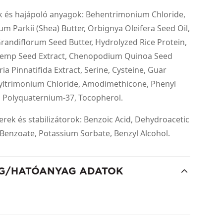
k és hajápoló anyagok: Behentrimonium Chloride,
 Parkii (Shea) Butter, Orbignya Oleifera Seed Oil,
andiflorum Seed Butter, Hydrolyzed Rice Protein,
emp Seed Extract, Chenopodium Quinoa Seed
ia Pinnatifida Extract, Serine, Cysteine, Guar
ltrimonium Chloride, Amodimethicone, Phenyl
, Polyquaternium-37, Tocopherol.
rek és stabilizátorok: Benzoic Acid, Dehydroacetic
Benzoate, Potassium Sorbate, Benzyl Alcohol.
G/HATÓANYAG ADATOK