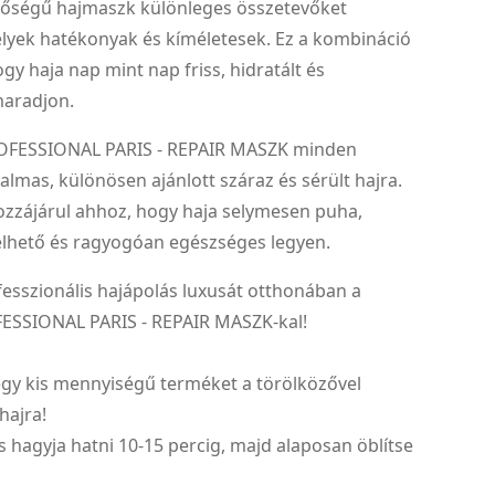
ségű hajmaszk különleges összetevőket
elyek hatékonyak és kíméletesek. Ez a kombináció
ogy haja nap mint nap friss, hidratált és
aradjon.
OFESSIONAL PARIS - REPAIR MASZK minden
kalmas, különösen ajánlott száraz és sérült hajra.
ozzájárul ahhoz, hogy haja selymesen puha,
lhető és ragyogóan egészséges legyen.
fesszionális hajápolás luxusát otthonában a
SSIONAL PARIS - REPAIR MASZK-kal!
 egy kis mennyiségű terméket a törölközővel
hajra!
 és hagyja hatni 10-15 percig, majd alaposan öblítse