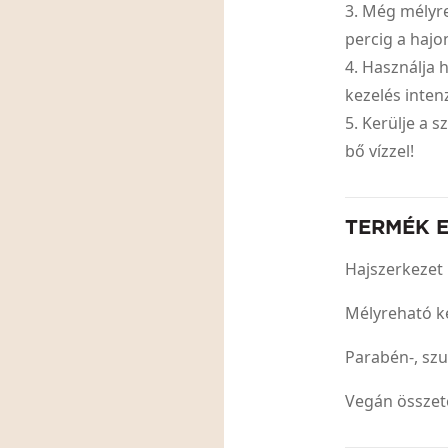
3. Még mélyr
percig a hajo
4. Használja 
kezelés inten
5. Kerülje a 
bő vízzel!
TERMÉK 
Hajszerkezet 
Mélyreható ke
Parabén-, szul
Vegán össze