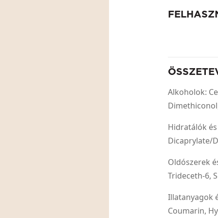
FELHASZ
ÖSSZETE
Alkoholok: Ce
Dimethiconol,
Hidratálók és
Dicaprylate/D
Oldószerek és
Trideceth-6, 
Illatanyagok 
Coumarin, Hyd