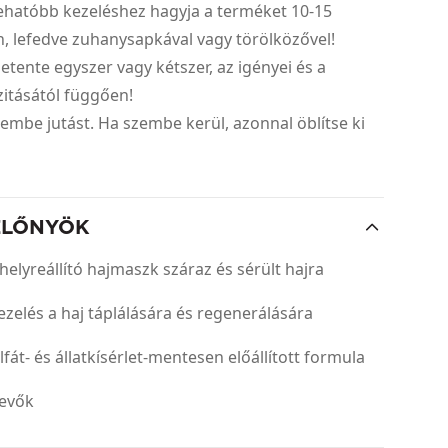
ehatóbb kezeléshez hagyja a terméket 10-15
n, lefedve zuhanysapkával vagy törölközővel!
hetente egyszer vagy kétszer, az igényei és a
zitásától függően!
szembe jutást. Ha szembe kerül, azonnal öblítse ki
ELŐNYÖK
helyreállító hajmaszk száraz és sérült hajra
zelés a haj táplálására és regenerálására
fát- és állatkísérlet-mentesen előállított formula
tevők