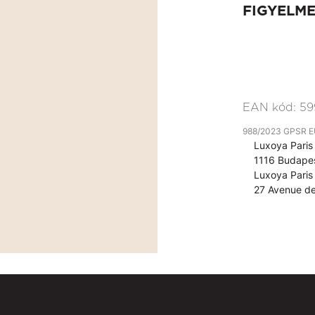
FIGYELM
EAN kód:
59
988/2023 GPSR EU 
Luxoya Paris 
1116 Budapes
Luxoya Paris 
27 Avenue de