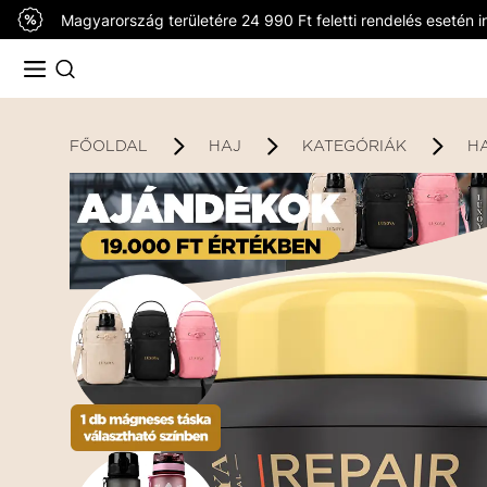
Magyarország területére 24 990 Ft feletti rendelés esetén in
FŐOLDAL
HAJ
KATEGÓRIÁK
H