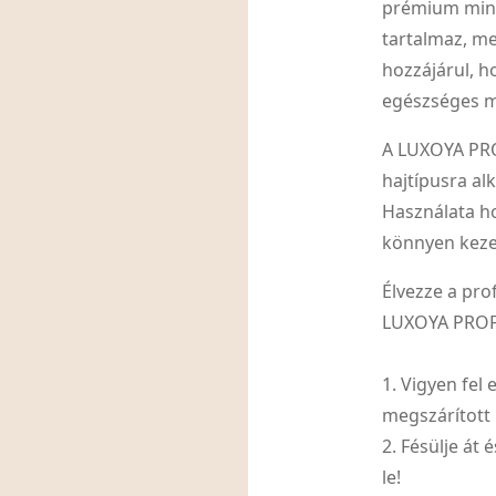
prémium minő
tartalmaz, m
hozzájárul, h
egészséges m
A LUXOYA PR
hajtípusra al
Használata h
könnyen keze
Élvezze a pro
LUXOYA PROFE
1. Vigyen fel
megszárított 
2. Fésülje át
le!