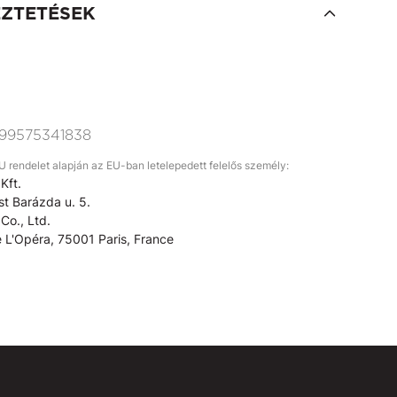
EZTETÉSEK
99575341838
rendelet alapján az EU-ban letelepedett felelős személy:
Kft.
t Barázda u. 5.
Co., Ltd.
 L'Opéra, 75001 Paris, France