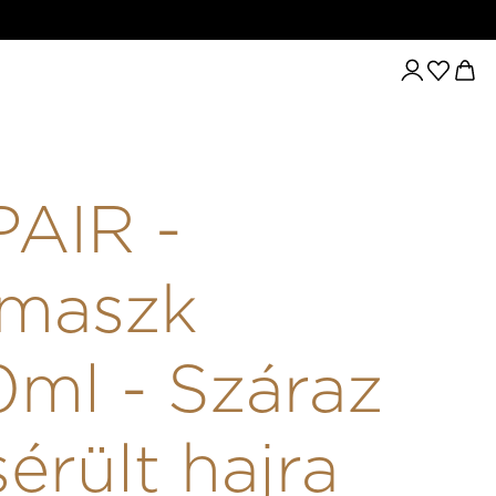
 SÉRÜLT HAJRA
AIR -
jmaszk
ml - Száraz
sérült hajra