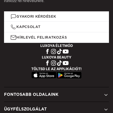
iratkozz fel hírlevelünkre.
GYAKORI KÉRDÉSEK
KAPCSOLAT
HÍRLEVÉL FELIRATKOZÁS
LUXOYA ÉLETMÓD
LUXOYA BEAUTY
TÖLTSD LE AZ APPLIKÁCIÓT!
FONTOSABB OLDALAINK
ÜGYFÉLSZOLGÁLAT