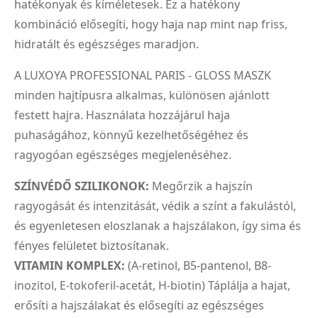
hatékonyak és kíméletesek. Ez a hatékony
kombináció elősegíti, hogy haja nap mint nap friss,
hidratált és egészséges maradjon.
A LUXOYA PROFESSIONAL PARIS - GLOSS MASZK
minden hajtípusra alkalmas, különösen ajánlott
festett hajra. Használata hozzájárul haja
puhaságához, könnyű kezelhetőségéhez és
ragyogóan egészséges megjelenéséhez.
SZÍNVÉDŐ SZILIKONOK:
Megőrzik a hajszín
ragyogását és intenzitását, védik a színt a fakulástól,
és egyenletesen eloszlanak a hajszálakon, így sima és
fényes felületet biztosítanak.
VITAMIN KOMPLEX:
(A-retinol, B5-pantenol, B8-
inozitol, E-tokoferil-acetát, H-biotin) Táplálja a hajat,
erősíti a hajszálakat és elősegíti az egészséges