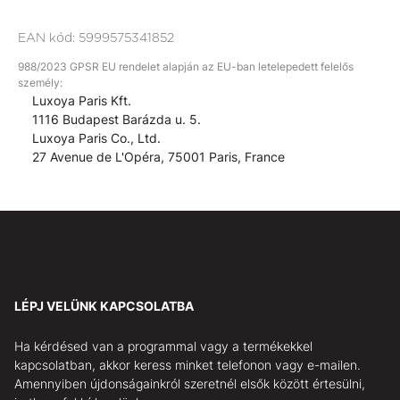
EAN kód:
5999575341852
988/2023 GPSR EU rendelet alapján az EU-ban letelepedett felelős
személy:
Luxoya Paris Kft.
1116 Budapest Barázda u. 5.
Luxoya Paris Co., Ltd.
27 Avenue de L'Opéra, 75001 Paris, France
LÉPJ VELÜNK KAPCSOLATBA
Ha kérdésed van a programmal vagy a termékekkel
kapcsolatban, akkor keress minket telefonon vagy e-mailen.
Amennyiben újdonságainkról szeretnél elsők között értesülni,