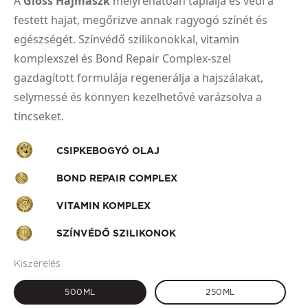
A
Gloss Hajmaszk
mélyrehatóan táplálja és védi a
festett hajat, megőrizve annak ragyogó színét és
egészségét. Színvédő szilikonokkal, vitamin
komplexszel és Bond Repair Complex-szel
gazdagított formulája regenerálja a hajszálakat,
selymessé és könnyen kezelhetővé varázsolva a
tincseket.
CSIPKEBOGYÓ OLAJ
BOND REPAIR COMPLEX
VITAMIN KOMPLEX
SZÍNVÉDŐ SZILIKONOK
Kiszerelés
500ML
250ML