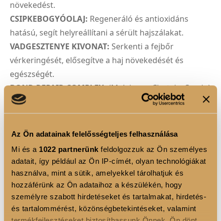
növekedést.
CSIPKEBOGYÓOLAJ:
Regeneráló és antioxidáns
hatású, segít helyreállítani a sérült hajszálakat.
VADGESZTENYE KIVONAT:
Serkenti a fejbőr
vérkeringését, elősegítve a haj növekedését és
egészségét.
BOND REPAIR COMPLEX:
(Maleinsav, Cisztein, Szerin)
Segít helyreállítani a haj szerkezetét és megelőzi a
töredezést, erősebbé és ellenállóbbá téve a
hajszálakat.
Az Ön adatainak felelősségteljes felhasználása
Mi és a
1022 partnerünk
feldolgozzuk az Ön személyes
Élvezze a professzionális hajápolás luxusát
adatait, így például az Ön IP-címét, olyan technológiákat
otthonában a LUXOYA PROFESSIONAL PARIS - GLOSS
használva, mint a sütik, amelyekkel tárolhatjuk és
MASZK-kal!
hozzáférünk az Ön adataihoz a készülékén, hogy
személyre szabott hirdetéseket és tartalmakat, hirdetés-
Használati utasítás:
és tartalommérést, közönségbetekintéseket, valamint
1. Vigyen fel egy kis mennyiségű terméket a
termékfejlesztéseket biztosíthassunk Önnek. Ön dönt