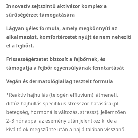
Innovatív sejtszintű aktivátor komplex a
sűrűségérzet támogatására
Lágyan géles formula, amely megkönnyíti az
alkalmazást, komfortérzetet nyújt és nem nehezíti
el a fejbőrt.
Frissességérzetet biztosít a fejbőrnek, és
támogatja a fejbőr egyensúlyának fenntartását
Vegán és dermatológiailag tesztelt formula
*Reaktív hajhullás (telogén effluvium): átmeneti,
diffúz hajhullás specifikus stresszor hatására (pl.
betegség, hormonális változás, stressz). Jellemzően
2–3 hónappal az esemény után jelentkezik, de a
kiváltó ok megszűnte után a haj általában visszanő.