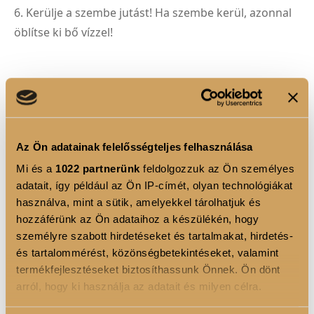
6. Kerülje a szembe jutást! Ha szembe kerül, azonnal
öblítse ki bő vízzel!
ÖSSZETEVŐK
Alapoldószerek, hidratálók
Az Ön adatainak felelősségteljes felhasználása
Mi és a
1022 partnerünk
feldolgozzuk az Ön személyes
• Aqua – víz
adatait, így például az Ön IP-címét, olyan technológiákat
használva, mint a sütik, amelyekkel tárolhatjuk és
• Alcohol denat. – denaturált alkohol
hozzáférünk az Ön adataihoz a készülékén, hogy
személyre szabott hirdetéseket és tartalmakat, hirdetés-
• Glycerin – természetes eredetű hidratáló
és tartalommérést, közönségbetekintéseket, valamint
• Pentylene Glycol – nedvességmegkötő, stabilizáló
termékfejlesztéseket biztosíthassunk Önnek. Ön dönt
arról, hogy ki használja az adatait és milyen célra.