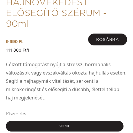
HAJNÖVEKEDÉST
ELŐSEGÍTŐ SZÉRUM -
90ml
KOSÁRBA
9 990 Ft
111 000 Ft/l
Célzott támogatást nyújt a stressz, hormonális
változások vagy évszakváltás okozta hajhullás esetén.
Segíti a hajhagymák vitalitását, serkenti a
mikrokeringést és elősegíti a dúsabb, élettel telibb
haj megjelenését.
Kiszerelés
90ML