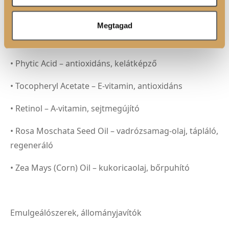
• Biotin – H-vitamin, a haj és fejbőr egészségéért
Megtagad
• Inositol – sejtfalalkotó, hajnövekedést támogató
hatás
• Phytic Acid – antioxidáns, kelátképző
• Tocopheryl Acetate – E-vitamin, antioxidáns
• Retinol – A-vitamin, sejtmegújító
• Rosa Moschata Seed Oil – vadrózsamag-olaj, tápláló,
regeneráló
• Zea Mays (Corn) Oil – kukoricaolaj, bőrpuhító
Emulgeálószerek, állományjavítók