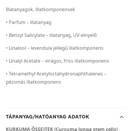
Illatanyagok, illatkomponensek
• Parfum – illatanyag
• Benzyl Salicylate – illatanyag, UV-elnyelő
• Linalool – levendula jellegű illatkomponens
• Linalyl Acetate – virágos, friss illatkomponens
• Tetramethyl Acetyloctahydronaphthalenes –
pézsmás illatkomponens
TÁPANYAG/HATÓANYAG ADATOK
KURKUMA ŐSSEJTEK (Curcuma longa stem cells)
-