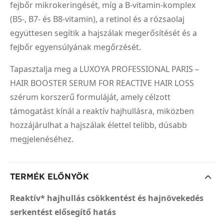
fejbőr mikrokeringését, míg a B-vitamin-komplex
(B5-, B7- és B8-vitamin), a retinol és a rózsaolaj
együttesen segítik a hajszálak megerősítését és a
fejbőr egyensúlyának megőrzését.
Tapasztalja meg a LUXOYA PROFESSIONAL PARIS –
HAIR BOOSTER SERUM FOR REACTIVE HAIR LOSS
szérum korszerű formuláját, amely célzott
támogatást kínál a reaktív hajhullásra, miközben
hozzájárulhat a hajszálak élettel telibb, dúsabb
megjelenéséhez.
TERMÉK ELŐNYÖK
Reaktív* hajhullás csökkentést és hajnövekedés
serkentést elősegítő hatás