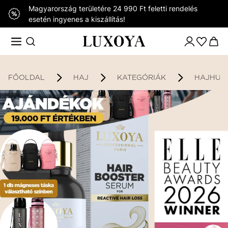
Magyarország területére 24 990 Ft feletti rendelés
esetén ingyenes a kiszállítás!
FŐOLDAL
HAJ
KATEGÓRIÁK
HAJHUL