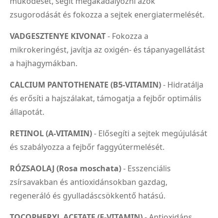
működését, segít megakadályozni azok
zsugorodását és fokozza a sejtek energiatermelését.
VADGESZTENYE KIVONAT
- Fokozza a
mikrokeringést, javítja az oxigén- és tápanyagellátást
a hajhagymákban.
CALCIUM PANTOTHENATE (B5-VITAMIN)
- Hidratálja
és erősíti a hajszálakat, támogatja a fejbőr optimális
állapotát.
RETINOL (A-VITAMIN)
- Elősegíti a sejtek megújulását
és szabályozza a fejbőr faggyútermelését.
RÓZSAOLAJ (Rosa moschata)
- Esszenciális
zsírsavakban és antioxidánsokban gazdag,
regeneráló és gyulladáscsökkentő hatású.
TOCOPHERYL ACETATE (E-VITAMIN)
- Antioxidáns