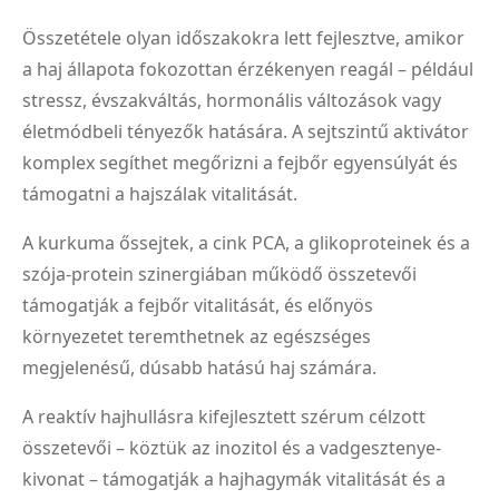
Összetétele olyan időszakokra lett fejlesztve, amikor
a haj állapota fokozottan érzékenyen reagál – például
stressz, évszakváltás, hormonális változások vagy
életmódbeli tényezők hatására. A sejtszintű aktivátor
komplex segíthet megőrizni a fejbőr egyensúlyát és
támogatni a hajszálak vitalitását.
A kurkuma őssejtek, a cink PCA, a glikoproteinek és a
szója-protein szinergiában működő összetevői
támogatják a fejbőr vitalitását, és előnyös
környezetet teremthetnek az egészséges
megjelenésű, dúsabb hatású haj számára.
A reaktív hajhullásra kifejlesztett szérum célzott
összetevői – köztük az inozitol és a vadgesztenye-
kivonat – támogatják a hajhagymák vitalitását és a