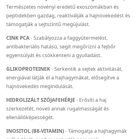
Természetes növényi eredetű exoszómákban és
peptidekben gazdag, reaktiválják a hajnövekedést és
támogatják a sejtszintű megújulást.
CINK PCA
- Szabályozza a faggyútermelést,
antibakteriális hatású, segít megőrizni a fejbőr
egyensúlyát és csökkenteni a gyulladást.
GLIKOPROTEINEK
- Serkentik a sejtek aktivitását,
energiával látják el a hajhagymákat, elősegítve a
hajnövekedés megindulását.
HIDROLIZÁLT SZÓJAFEHÉRJE
- Erősíti a haj
szerkezetét, növeli annak rugalmasságát és
ellenállóképességét.
INOSITOL (B8-VITAMIN)
- Támogatja a hajhagymák