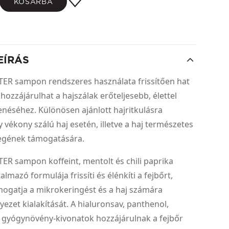
KOSÁRBA
EÍRÁS
ER sampon rendszeres használata frissítően hat
 hozzájárulhat a hajszálak erőteljesebb, élettel
enéséhez. Különösen ajánlott hajritkulásra
 vékony szálú haj esetén, illetve a haj természetes
gének támogatására.
R sampon koffeint, mentolt és chili paprika
almazó formulája frissíti és élénkíti a fejbőrt,
ogatja a mikrokeringést és a haj számára
ezet kialakítását. A hialuronsav, panthenol,
s gyógynövény-kivonatok hozzájárulnak a fejbőr