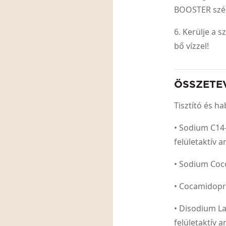
BOOSTER szé
6. Kerülje a 
bő vízzel!
ÖSSZETE
Tisztító és h
• Sodium C14-
felületaktív 
• Sodium Coc
• Cocamidopr
• Disodium La
felületaktív 