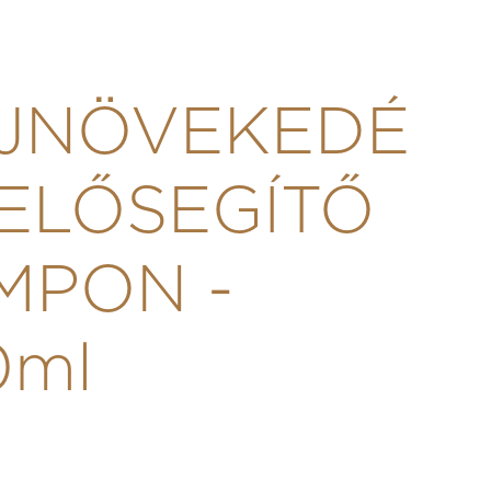
JNÖVEKEDÉ
 ELŐSEGÍTŐ
MPON -
0ml