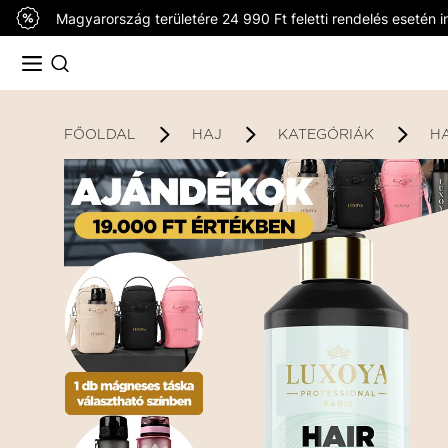
Magyarország területére 24 990 Ft feletti rendelés esetén in
FŐOLDAL
HAJ
KATEGÓRIÁK
H