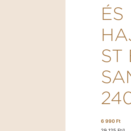
ÉS
HA
ST
SA
24
6 990 Ft
29 125 Ft/l