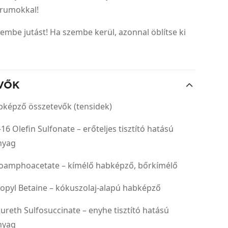
rumokkal!
szembe jutást! Ha szembe kerül, azonnal öblítse ki
VŐK
abképző összetevők (tensidek)
16 Olefin Sulfonate – erőteljes tisztító hatású
anyag
oamphoacetate – kímélő habképző, bőrkímélő
opyl Betaine – kókuszolaj-alapú habképző
ureth Sulfosuccinate – enyhe tisztító hatású
anyag