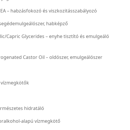
EA – habzásfokozó és viszkozitásszabályozó
– segédemulgeálószer, habképző
lic/Capric Glycerides – enyhe tisztító és emulgeáló
ogenated Castor Oil – oldószer, emulgeálószer
s vízmegkötők
természetes hidratáló
ukoralkohol-alapú vízmegkötő