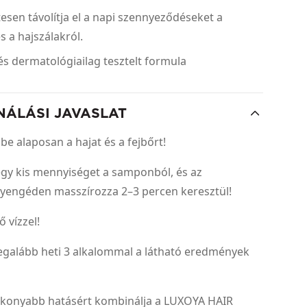
esen távolítja el a napi szennyeződéseket a
s a hajszálakról.
s dermatológiailag tesztelt formula
NÁLÁSI JAVASLAT
 be alaposan a hajat és a fejbőrt!
 egy kis mennyiséget a samponból, és az
gyengéden masszírozza 2–3 percen keresztül!
ő vízzel!
legalább heti 3 alkalommal a látható eredmények
ékonyabb hatásért kombinálja a LUXOYA HAIR