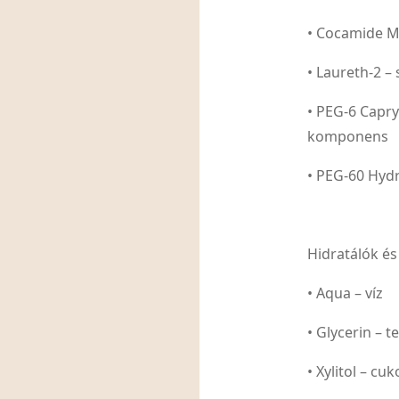
• Cocamide M
• Laureth-2 
• PEG-6 Capry
komponens
• PEG-60 Hydr
Hidratálók é
• Aqua – víz
• Glycerin – 
• Xylitol – c