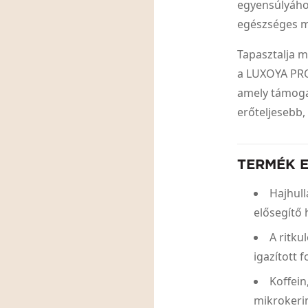
egyensúlyához
egészséges m
Tapasztalja m
a LUXOYA PR
amely támogat
erőteljesebb,
TERMÉK 
Hajhull
elősegítő 
A ritku
igazított 
Koffein
mikrokeri