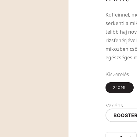
Koffeinnel, me
serkenti a mi
telibb haj nö
rizsfehérjéve
miközben csök
egészséges m
Kiszerelés
240ML
Variáns
BOOSTE