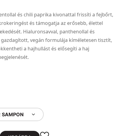
ntollal és chili paprika kivonattal frissíti a fejbőrt,
krokeringést és támogatja az erősebb, élettel
vekedését. Hialuronsavval, panthenollal és
l gazdagított, vegán formulája kíméletesen tisztít,
kentheti a hajhullást és elősegíti a haj
egjelenését.
R SAMPON