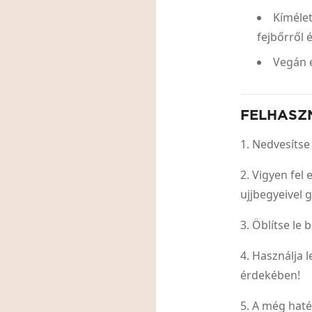
Kímélet
fejbőrről é
Vegán é
FELHASZ
1. Nedvesítse
2. Vigyen fel
ujjbegyeivel 
3. Öblítse le b
4. Használja 
érdekében!
5. A még hat