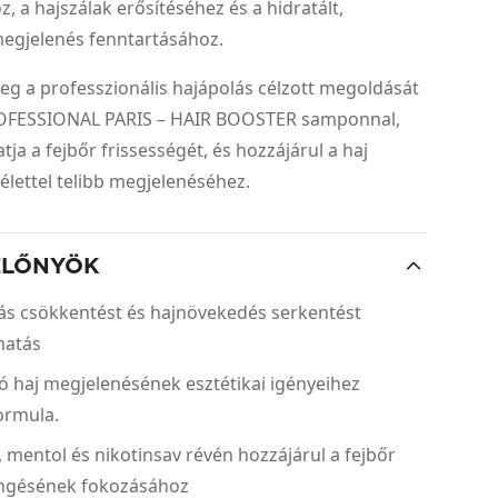
, a hajszálak erősítéséhez és a hidratált,
egjelenés fenntartásához.
eg a professzionális hajápolás célzott megoldását
OFESSIONAL PARIS – HAIR BOOSTER samponnal,
ja a fejbőr frissességét, és hozzájárul a haj
 élettel telibb megjelenéséhez.
ELŐNYÖK
ás csökkentést és hajnövekedés serkentést
hatás
ló haj megjelenésének esztétikai igényeihez
formula.
, mentol és nikotinsav révén hozzájárul a fejbőr
ngésének fokozásához