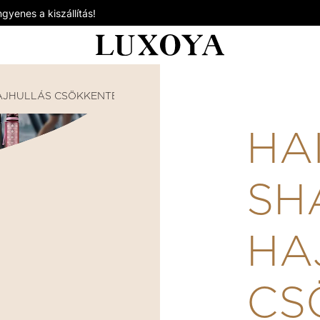
gyenes a kiszállítás!
AJHULLÁS CSÖKKENTÉS
HAIR BOOSTER SHAMPOO HA
HA
SH
HA
CS