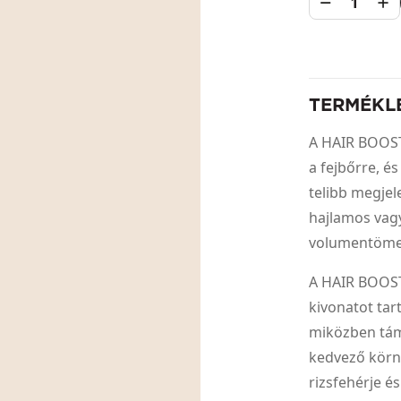
1
TERMÉKL
A HAIR BOOST
a fejbőrre, és
telibb megjel
hajlamos vagy
volumentöme
A HAIR BOOSTE
kivonatot tart
miközben tám
kedvező körny
rizsfehérje é