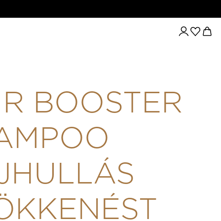
JHULLÁS CSÖKKENÉST ÉS HAJNÖVEKEDÉST ELŐSEGÍTŐ SAM
IR BOOSTER
AMPOO
JHULLÁS
ÖKKENÉST