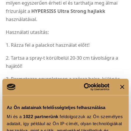
milyen egyszerűen érheti el és tarthatja meg álmai
frizuráját a
HYPERSISS Ultra Strong hajlakk
használatával.
Használati utasítás:
1. Rázza fel a palackot használat előtt!
2. Tartsa a spray-t körülbelül 20-30 cm távolságra a
hajától!
3. Permetezze egyenletesen a száraz hajra, különös
figyelmet fordítva a kívánt frizura rögzítésére!
4. Használja a spray-t a frizura végső rögzítéséhez,
Az Ön adatainak felelősségteljes felhasználása
hogy ultraerős tartást biztosítson
Mi és a
1022 partnerünk
feldolgozzuk az Ön személyes
adatait, így például az Ön IP-címét, olyan technológiákat
TERMÉK ELŐNYÖK
használva, mint a sütik, amelyekkel tárolhatjuk és