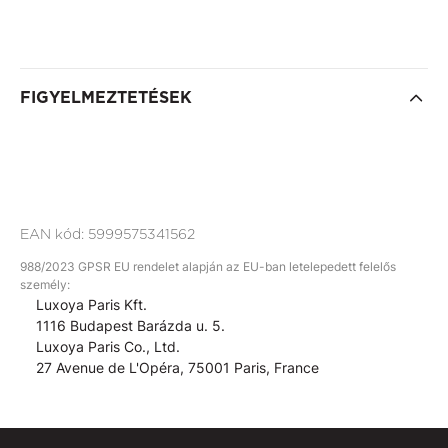
FIGYELMEZTETÉSEK
EAN kód:
5999575341562
988/2023 GPSR EU rendelet alapján az EU-ban letelepedett felelős
személy:
Luxoya Paris Kft.
1116 Budapest Barázda u. 5.
Luxoya Paris Co., Ltd.
27 Avenue de L'Opéra, 75001 Paris, France