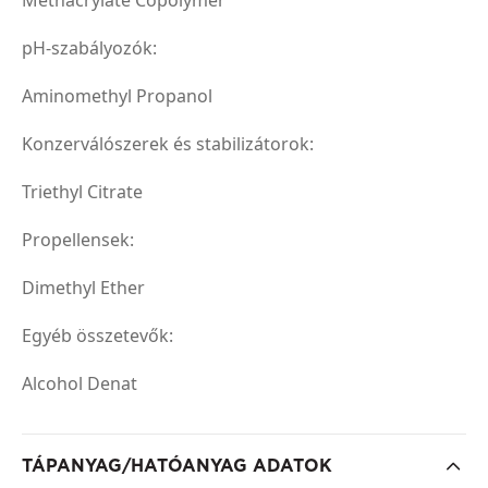
pH-szabályozók:
Aminomethyl Propanol
Konzerválószerek és stabilizátorok:
Triethyl Citrate
Propellensek:
Dimethyl Ether
Egyéb összetevők:
Alcohol Denat
TÁPANYAG/HATÓANYAG ADATOK