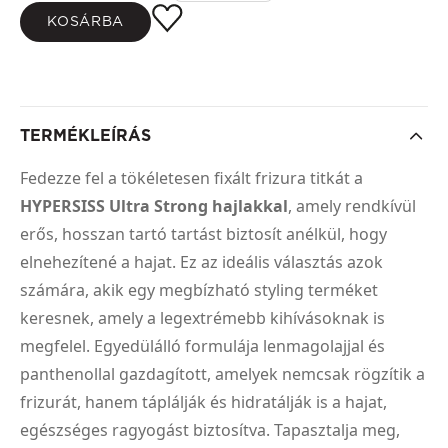
KOSÁRBA
TERMÉKLEÍRÁS
Fedezze fel a tökéletesen fixált frizura titkát a
HYPERSISS Ultra Strong hajlakkal
, amely rendkívül
erős, hosszan tartó tartást biztosít anélkül, hogy
elnehezítené a hajat. Ez az ideális választás azok
számára, akik egy megbízható styling terméket
keresnek, amely a legextrémebb kihívásoknak is
megfelel. Egyedülálló formulája lenmagolajjal és
panthenollal gazdagított, amelyek nemcsak rögzítik a
frizurát, hanem táplálják és hidratálják is a hajat,
egészséges ragyogást biztosítva. Tapasztalja meg,