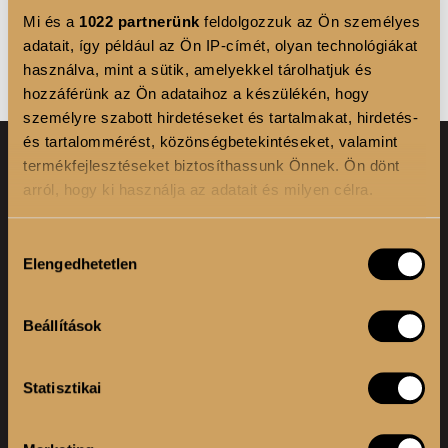
Mi és a
1022 partnerünk
feldolgozzuk az Ön személyes
adatait, így például az Ön IP-címét, olyan technológiákat
használva, mint a sütik, amelyekkel tárolhatjuk és
hozzáférünk az Ön adataihoz a készülékén, hogy
személyre szabott hirdetéseket és tartalmakat, hirdetés-
és tartalommérést, közönségbetekintéseket, valamint
termékfejlesztéseket biztosíthassunk Önnek. Ön dönt
arról, hogy ki használja az adatait és milyen célra.
LÉPJ VELÜNK KAPCSOLATBA
Ha engedélyezi, a következőt is meg szeretnénk tenni:
Hozzájárulás
Elengedhetetlen
Információgyűjtés az Ön földrajzi elhelyezkedéséről
kiválasztása
Ha kérdésed van a programmal vagy a termékekkel
pár méteres pontossággal
kapcsolatban, akkor keress minket telefonon vagy e-mailen.
Az Ön készülékén beazonosítása annak konkrét
Amennyiben újdonságainkról szeretnél elsők között értesülni,
Beállítások
iratkozz fel hírlevelünkre.
tulajdonságainak (ujjlenyomat) aktív ellenőrzésével
Tudjon meg többet személyes adatainak feldolgozási
Statisztikai
módjairól és adja meg preferenciáit a
Részletek
GYAKORI KÉRDÉSEK
pontban
. Bármikor módosíthatja vagy visszavonhatja a
Sütinyilatkozathoz való hozzájárulását.
KAPCSOLAT