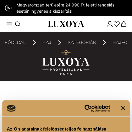
Magyarország területére 24 990 Ft feletti rendelés
esetén ingyenes a kiszállítás!
FŐOLDAL
HAJ
KATEGÓRIÁK
HAJFOR
Jelenleg ebben a kategóriában nincs elérhető
termékünk. Hamarosan érkezik!
Az Ön adatainak felelősségteljes felhasználása