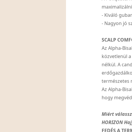
maximalizálni
- Kiváló guba
- Nagyon jó s
SCALP COMF
Az Alpha-Bis
közvetlenül a
nélkül. A can
erdőgazdálkod
természetes 
Az Alpha-Bisa
hogy megvédi 
Miért válass
HORIZON Haj
FEDÉS A TER