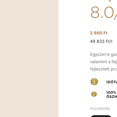
8.
2 990 Ft
49 833 Ft/l
Egyszerre gara
valamint a fe
fejlesztett p
IDŐT
100%
ŐSZH
Kiszerelés