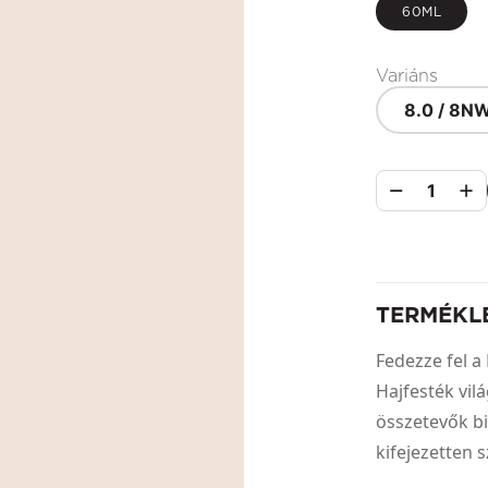
60ML
Variáns
8.0 / 8N
1
TERMÉKL
Fedezze fel
Hajfesték vil
összetevők biz
kifejezetten