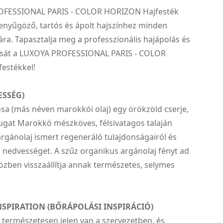
OFESSIONAL PARIS - COLOR HORIZON Hajfesték
lenyűgöző, tartós és ápolt hajszínhez minden
a. Tapasztalja meg a professzionális hajápolás és
csát a LUXOYA PROFESSIONAL PARIS - COLOR
estékkel!
ESSÉG)
sa (más néven marokkói olaj) egy örökzöld cserje,
ugat Marokkó mészköves, félsivatagos talaján
rgánolaj ismert regeneráló tulajdonságairól és
 nedvességet. A szűz organikus argánolaj fényt ad
özben visszaállítja annak természetes, selymes
NSPIRATION (BŐRÁPOLÁSI INSPIRÁCIÓ)
 természetesen jelen van a szervezetben, és