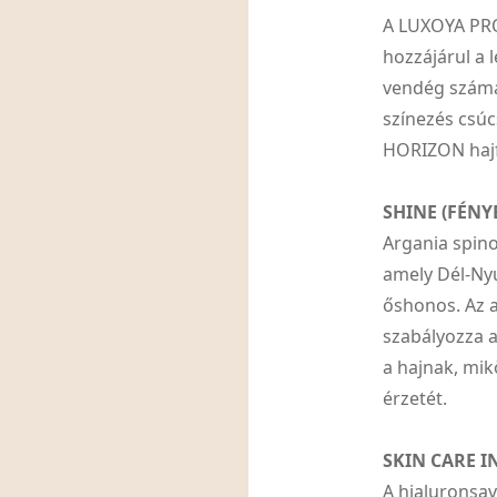
A LUXOYA PR
hozzájárul a 
vendég számár
színezés csú
HORIZON hajf
SHINE (FÉNY
Argania spino
amely Dél-Ny
őshonos. Az a
szabályozza a
a hajnak, mik
érzetét.
SKIN CARE I
A hialuronsav