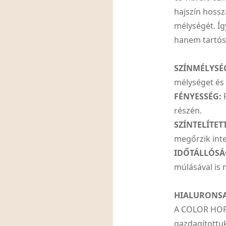
hajszín hossz
mélységét. Íg
hanem tartós
SZÍNMÉLYSÉ
mélységet és
FÉNYESSÉG:
R
részén.
SZÍNTELÍTET
megőrzik inte
IDŐTÁLLÓSÁ
múlásával is 
HIALURONS
A COLOR HORI
gazdagítottuk