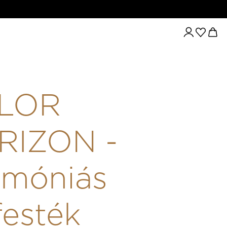
 8.0/8NW 60ML
LOR
RIZON -
móniás
festék