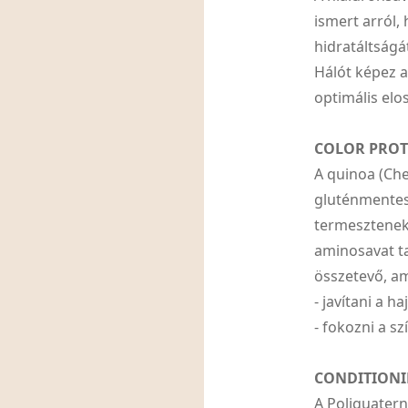
ismert arról,
hidratáltságá
Hálót képez a
optimális elo
COLOR PROT
A quinoa (Ch
gluténmentes 
termesztenek.
aminosavat ta
összetevő, a
- javítani a h
- fokozni a s
CONDITIONI
A Poliquatern