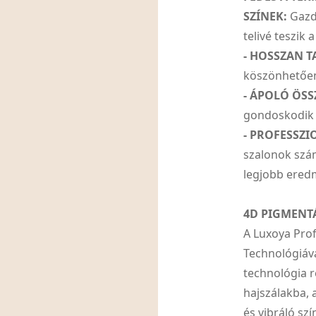
SZÍNEK:
Gazda
telivé teszik a
- HOSSZAN T
köszönhetően 
- ÁPOLÓ ÖSS
gondoskodik a
- PROFESSZI
szalonok szám
legjobb eredm
4D PIGMENT
A Luxoya Prof
Technológiáva
technológia 
hajszálakba, 
és vibráló szí