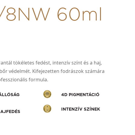
0/8NW 60ml
ntál tökéletes fedést, intenzív színt és a haj,
jbőr védelmét. Kifejezetten fodrászok számára
rofesszionális formula.
ÁLLÓSÁG
4D PIGMENTÁCIÓ
INTENZÍV SZÍNEK
AJFEDÉS