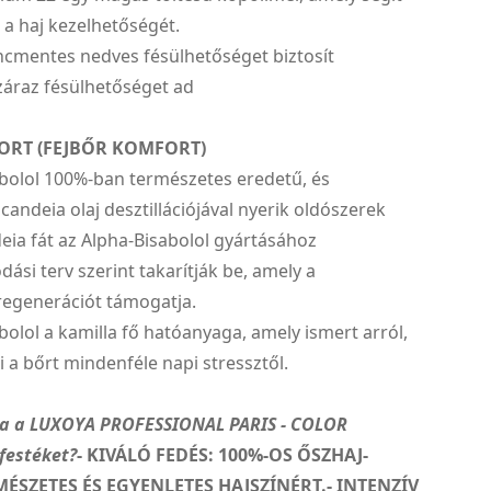
 a haj kezelhetőségét.
ncmentes nedves fésülhetőséget biztosít
záraz fésülhetőséget ad
ORT (FEJBŐR KOMFORT)
abolol 100%-ban természetes eredetű, és
 candeia olaj desztillációjával nyerik oldószerek
deia fát az Alpha-Bisabolol gyártásához
ási terv szerint takarítják be, amely a
regenerációt támogatja.
bolol a kamilla fő hatóanyaga, amely ismert arról,
a bőrt mindenféle napi stressztől.
za a LUXOYA PROFESSIONAL PARIS - COLOR
festéket?
- KIVÁLÓ FEDÉS: 100%-OS ŐSZHAJ-
MÉSZETES ÉS EGYENLETES HAJSZÍNÉRT.- INTENZÍV