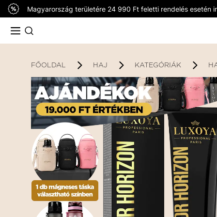
Magyarország területére 24 990 Ft feletti rendelés esetén in
FŐOLDAL
HAJ
KATEGÓRIÁK
H