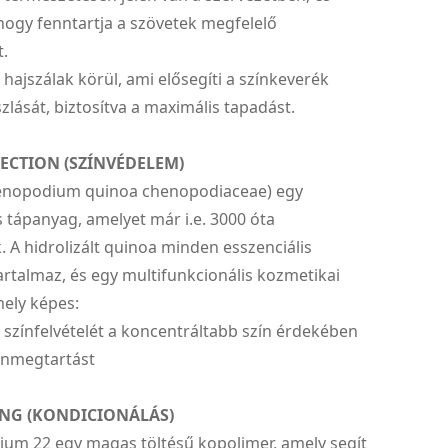
 hogy fenntartja a szövetek megfelelő
t.
 hajszálak körül, ami elősegíti a színkeverék
szlását, biztosítva a maximális tapadást.
ECTION (SZÍNVÉDELEM)
enopodium quinoa chenopodiaceae) egy
tápanyag, amelyet már i.e. 3000 óta
 A hidrolizált quinoa minden esszenciális
rtalmaz, és egy multifunkcionális kozmetikai
mely képes:
aj színfelvételét a koncentráltabb szín érdekében
zínmegtartást
NG (KONDICIONÁLÁS)
ium 22 egy magas töltésű kopolimer, amely segít