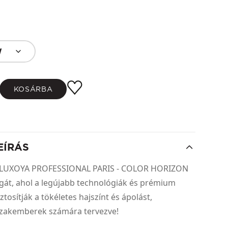
W
KOSÁRBA
EÍRÁS
 a LUXOYA PROFESSIONAL PARIS - COLOR HORIZON
ágát, ahol a legújabb technológiák és prémium
tosítják a tökéletes hajszínt és ápolást,
 szakemberek számára tervezve!