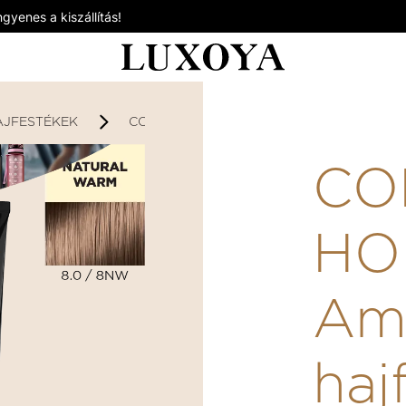
gyenes a kiszállítás!
AJFESTÉKEK
COLOR HORIZON - AMMÓNIÁS HAJFESTÉK
CO
HO
Am
haj