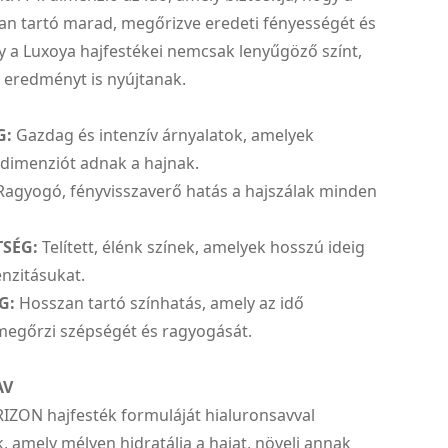
an tartó marad, megőrizve eredeti fényességét és
y a Luxoya hajfestékei nemcsak lenyűgöző színt,
 eredményt is nyújtanak.
G:
Gazdag és intenzív árnyalatok, amelyek
 dimenziót adnak a hajnak.
agyogó, fényvisszaverő hatás a hajszálak minden
TSÉG:
Telített, élénk színek, amelyek hosszú ideig
nzitásukat.
G:
Hosszan tartó színhatás, amely az idő
megőrzi szépségét és ragyogását.
AV
ZON hajfesték formuláját hialuronsavval
, amely mélyen hidratálja a hajat, növeli annak