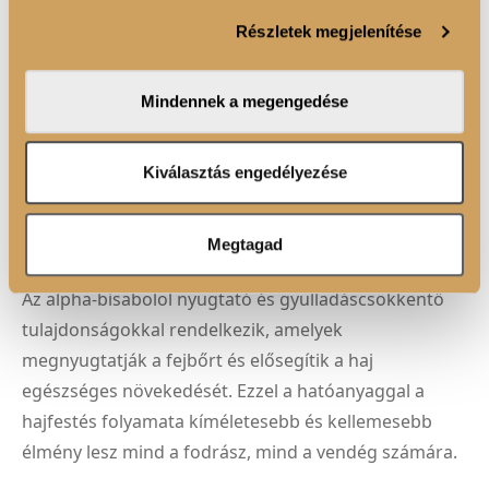
szabásához, közösségi funkciók biztosításához,
Részletek megjelenítése
valamint weboldalforgalmunk elemzéséhez. Ezenkívül
HIALURONSAV
közösségi média-, hirdető- és elemező partnereinkkel
A COLOR HORIZON hajfesték formuláját
megosztjuk az Ön weboldalhasználatra vonatkozó
Mindennek a megengedése
adatait, akik kombinálhatják az adatokat más olyan
hialuronsavval gazdagítottuk, amely mélyen
adatokkal, amelyeket Ön adott meg számukra vagy az
hidratálja a hajat, növeli annak rugalmasságát és
Ön által használt más szolgáltatásokból gyűjtöttek.
Kiválasztás engedélyezése
fényességét. Az eredmény: selymesen puha, erős és
könnyen kezelhető haj minden festés után.
Megtagad
ALPHA-BISABOLOL
Az alpha-bisabolol nyugtató és gyulladáscsökkentő
tulajdonságokkal rendelkezik, amelyek
megnyugtatják a fejbőrt és elősegítik a haj
egészséges növekedését. Ezzel a hatóanyaggal a
hajfestés folyamata kíméletesebb és kellemesebb
élmény lesz mind a fodrász, mind a vendég számára.