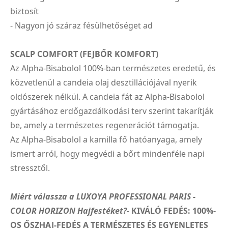
biztosít
- Nagyon jó száraz fésülhetőséget ad
SCALP COMFORT (FEJBŐR KOMFORT)
Az Alpha-Bisabolol 100%-ban természetes eredetű, és
közvetlenül a candeia olaj desztillációjával nyerik
oldószerek nélkül. A candeia fát az Alpha-Bisabolol
gyártásához erdőgazdálkodási terv szerint takarítják
be, amely a természetes regenerációt támogatja.
Az Alpha-Bisabolol a kamilla fő hatóanyaga, amely
ismert arról, hogy megvédi a bőrt mindenféle napi
stressztől.
Miért válassza a LUXOYA PROFESSIONAL PARIS -
COLOR HORIZON Hajfestéket?
- KIVÁLÓ FEDÉS: 100%-
OS ŐSZHAJ-FEDÉS A TERMÉSZETES ÉS EGYENLETES