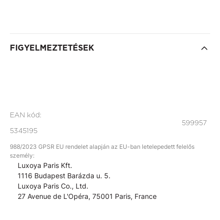
FIGYELMEZTETÉSEK
EAN kód:
599957
5345195
988/2023 GPSR EU rendelet alapján az EU-ban letelepedett felelős
személy:
Luxoya Paris Kft.
1116 Budapest Barázda u. 5.
Luxoya Paris Co., Ltd.
27 Avenue de L'Opéra, 75001 Paris, France