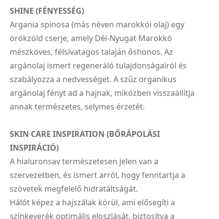
SHINE (FÉNYESSÉG)
Argania spinosa (más néven marokkói olaj) egy
örökzöld cserje, amely Dél-Nyugat Marokkó
mészköves, félsivatagos talaján őshonos. Az
argánolaj ismert regeneráló tulajdonságairól és
szabályozza a nedvességet. A szűz organikus
argánolaj fényt ad a hajnak, miközben visszaállítja
annak természetes, selymes érzetét.
SKIN CARE INSPIRATION (BŐRÁPOLÁSI
INSPIRÁCIÓ)
A hialuronsav természetesen jelen van a
szervezetben, és ismert arról, hogy fenntartja a
szövetek megfelelő hidratáltságát.
Hálót képez a hajszálak körül, ami elősegíti a
színkeverék optimális eloszlását, biztosítva a