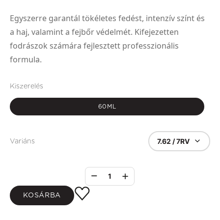
Egyszerre garantál tökéletes fedést, intenzív színt és
a haj, valamint a fejbőr védelmét. Kifejezetten
fodrászok számára fejlesztett professzionális
formula.
Kiszerelés
60ML
7.62 / 7RV
Variáns
1
KOSÁRBA