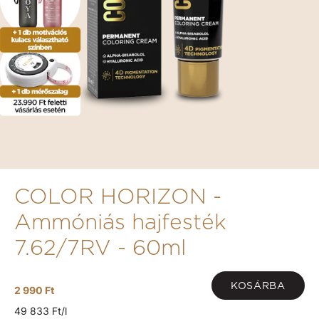
COLOR HORIZON -
Ammóniás hajfesték
7.62/7RV - 60ml
KOSÁRBA
2 990 Ft
49 833 Ft/l