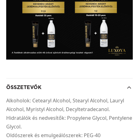
ÖSSZETEVŐK
Alkoholok: Cetearyl Alcohol, Stearyl Alcohol, Lauryl
Alcohol, Myristyl Alcohol, Decyltetradecanol.
Hidratálók és nedvesítők: Propylene Glycol, Pentylene
Glycol.
Oldószerek és emulgeálószerek: PEG-40