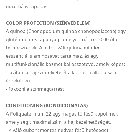
maximális tapadást.
COLOR PROTECTION (SZÍNVÉDELEM)
A quinoa (Chenopodium quinoa chenopodiaceae) egy
gluténmentes tápanyag, amelyet már i.e. 3000 óta
termesztenek. A hidrolizált quinoa minden
esszenciális aminosavat tartalmaz, és egy
multifunkcionális kozmetikai összetevő, amely képes:
- javítani a haj színfelvételét a koncentráltabb szín
érdekében
- fokozni a színmegtartást
CONDITIONING (KONDICIONÁLÁS)
A Poliquaternium 22 egy magas töltésű kopolimer,
amely segít maximalizálni a haj kezelhetőségét.
- Kiváló gubancmentes nedves fésülhetőséget