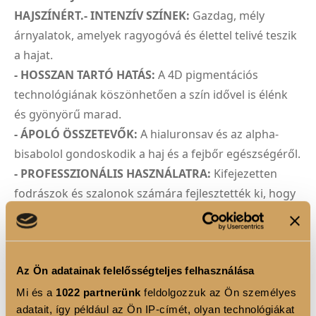
HAJSZÍNÉRT.- INTENZÍV SZÍNEK:
Gazdag, mély
árnyalatok, amelyek ragyogóvá és élettel telivé teszik
a hajat.
- HOSSZAN TARTÓ HATÁS:
A 4D pigmentációs
technológiának köszönhetően a szín idővel is élénk
és gyönyörű marad.
- ÁPOLÓ ÖSSZETEVŐK:
A hialuronsav és az alpha-
bisabolol gondoskodik a haj és a fejbőr egészségéről.
- PROFESSZIONÁLIS HASZNÁLATRA:
Kifejezetten
fodrászok és szalonok számára fejlesztették ki, hogy
a vendégek számára a legjobb eredményt biztosítsák.
4D PIGMENTÁCIÓS TECHNOLÓGIA
Az Ön adatainak felelősségteljes felhasználása
A Luxoya Professional Paris hajfestékei a 4D
Pigmentációs Technológiával új szintre emelik a
Mi és a
1022 partnerünk
feldolgozzuk az Ön személyes
adatait, így például az Ön IP-címét, olyan technológiákat
hajszínezést. A 3D technológia révén a pigmentek