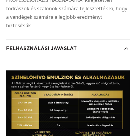
fodrászok és szalonok számára fejlesztették ki, hogy
a vendégek számára a legjobb eredményt
biztosítsák.
FELHASZNÁLÁSI JAVASLAT