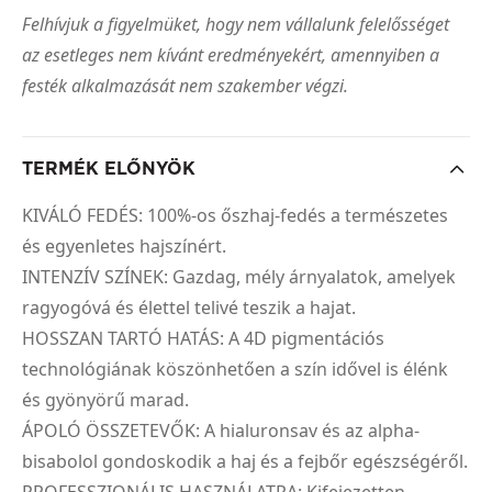
Felhívjuk a figyelmüket, hogy nem vállalunk felelősséget
az esetleges nem kívánt eredményekért, amennyiben a
festék alkalmazását nem szakember végzi.
TERMÉK ELŐNYÖK
KIVÁLÓ FEDÉS: 100%-os őszhaj-fedés a természetes
és egyenletes hajszínért.
INTENZÍV SZÍNEK: Gazdag, mély árnyalatok, amelyek
ragyogóvá és élettel telivé teszik a hajat.
HOSSZAN TARTÓ HATÁS: A 4D pigmentációs
technológiának köszönhetően a szín idővel is élénk
és gyönyörű marad.
ÁPOLÓ ÖSSZETEVŐK: A hialuronsav és az alpha-
bisabolol gondoskodik a haj és a fejbőr egészségéről.
PROFESSZIONÁLIS HASZNÁLATRA: Kifejezetten