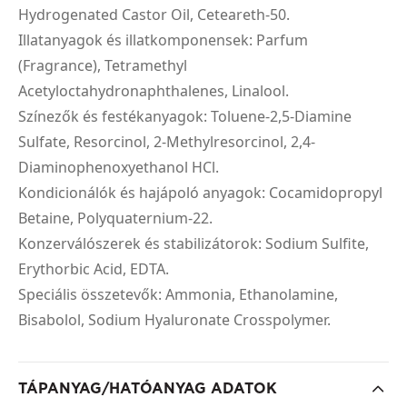
Hydrogenated Castor Oil, Ceteareth-50.
Illatanyagok és illatkomponensek: Parfum
(Fragrance), Tetramethyl
Acetyloctahydronaphthalenes, Linalool.
Színezők és festékanyagok: Toluene-2,5-Diamine
Sulfate, Resorcinol, 2-Methylresorcinol, 2,4-
Diaminophenoxyethanol HCl.
Kondicionálók és hajápoló anyagok: Cocamidopropyl
Betaine, Polyquaternium-22.
Konzerválószerek és stabilizátorok: Sodium Sulfite,
Erythorbic Acid, EDTA.
Speciális összetevők: Ammonia, Ethanolamine,
Bisabolol, Sodium Hyaluronate Crosspolymer.
TÁPANYAG/HATÓANYAG ADATOK