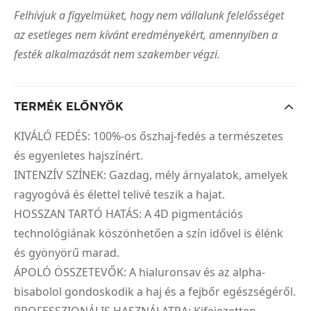
Felhívjuk a figyelmüket, hogy nem vállalunk felelősséget
az esetleges nem kívánt eredményekért, amennyiben a
festék alkalmazását nem szakember végzi.
TERMÉK ELŐNYÖK
KIVÁLÓ FEDÉS: 100%-os őszhaj-fedés a természetes
és egyenletes hajszínért.
INTENZÍV SZÍNEK: Gazdag, mély árnyalatok, amelyek
ragyogóvá és élettel telivé teszik a hajat.
HOSSZAN TARTÓ HATÁS: A 4D pigmentációs
technológiának köszönhetően a szín idővel is élénk
és gyönyörű marad.
ÁPOLÓ ÖSSZETEVŐK: A hialuronsav és az alpha-
bisabolol gondoskodik a haj és a fejbőr egészségéről.
PROFESSZIONÁLIS HASZNÁLATRA: Kifejezetten