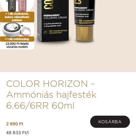
COLOR HORIZON -
Ammóniás hajfesték
6.66/6RR 60ml
KOSÁRBA
2 990 Ft
49 833 Ft/l