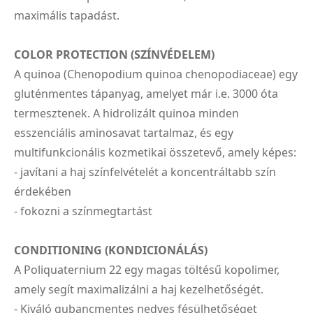
maximális tapadást.
COLOR PROTECTION (SZÍNVÉDELEM)
A quinoa (Chenopodium quinoa chenopodiaceae) egy
gluténmentes tápanyag, amelyet már i.e. 3000 óta
termesztenek. A hidrolizált quinoa minden
esszenciális aminosavat tartalmaz, és egy
multifunkcionális kozmetikai összetevő, amely képes:
- javítani a haj színfelvételét a koncentráltabb szín
érdekében
- fokozni a színmegtartást
CONDITIONING (KONDICIONÁLÁS)
A Poliquaternium 22 egy magas töltésű kopolimer,
amely segít maximalizálni a haj kezelhetőségét.
- Kiváló gubancmentes nedves fésülhetőséget