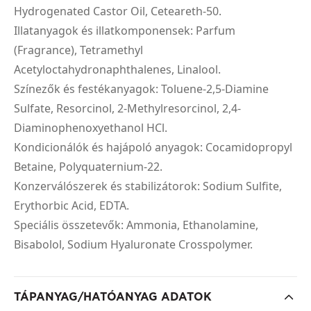
Hydrogenated Castor Oil, Ceteareth-50.
Illatanyagok és illatkomponensek: Parfum
(Fragrance), Tetramethyl
Acetyloctahydronaphthalenes, Linalool.
Színezők és festékanyagok: Toluene-2,5-Diamine
Sulfate, Resorcinol, 2-Methylresorcinol, 2,4-
Diaminophenoxyethanol HCl.
Kondicionálók és hajápoló anyagok: Cocamidopropyl
Betaine, Polyquaternium-22.
Konzerválószerek és stabilizátorok: Sodium Sulfite,
Erythorbic Acid, EDTA.
Speciális összetevők: Ammonia, Ethanolamine,
Bisabolol, Sodium Hyaluronate Crosspolymer.
TÁPANYAG/HATÓANYAG ADATOK