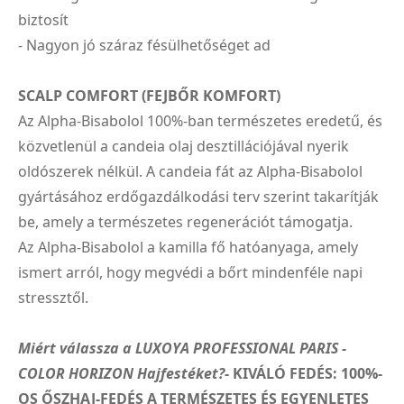
biztosít
- Nagyon jó száraz fésülhetőséget ad
SCALP COMFORT (FEJBŐR KOMFORT)
Az Alpha-Bisabolol 100%-ban természetes eredetű, és
közvetlenül a candeia olaj desztillációjával nyerik
oldószerek nélkül. A candeia fát az Alpha-Bisabolol
gyártásához erdőgazdálkodási terv szerint takarítják
be, amely a természetes regenerációt támogatja.
Az Alpha-Bisabolol a kamilla fő hatóanyaga, amely
ismert arról, hogy megvédi a bőrt mindenféle napi
stressztől.
Miért válassza a LUXOYA PROFESSIONAL PARIS -
COLOR HORIZON Hajfestéket?
- KIVÁLÓ FEDÉS: 100%-
OS ŐSZHAJ-FEDÉS A TERMÉSZETES ÉS EGYENLETES