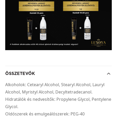
ÖSSZETEVŐK
Alkoholok: Cetearyl Alcohol, Stearyl Alcohol, Lauryl
Alcohol, Myristyl Alcohol, Decyltetradecanol.
Hidratálók és nedvesítők: Propylene Glycol, Pentylene
Glycol.
Oldószerek és emulgeálószerek: PEG-40