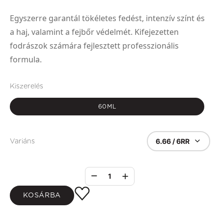
Egyszerre garantál tökéletes fedést, intenzív színt és
a haj, valamint a fejbőr védelmét. Kifejezetten
fodrászok számára fejlesztett professzionális
formula.
Kiszerelés
60ML
6.66 / 6RR
Variáns
1
KOSÁRBA