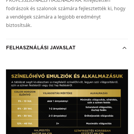
fodrászok és szalonok számára fejlesztették ki, hogy
a vendégek számára a legjobb eredményt
biztosítsák.
FELHASZNÁLÁSI JAVASLAT