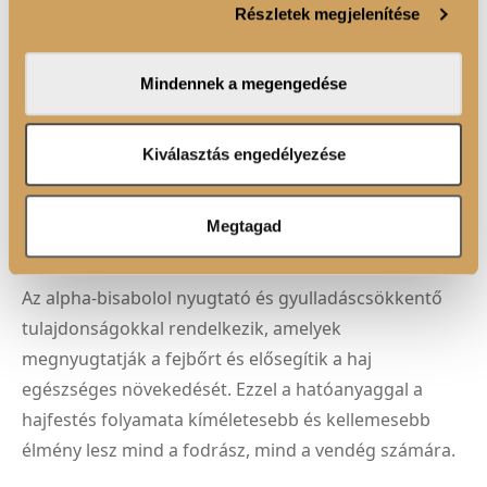
Részletek megjelenítése
valamint weboldalforgalmunk elemzéséhez. Ezenkívül
közösségi média-, hirdető- és elemező partnereinkkel
HIALURONSAV
megosztjuk az Ön weboldalhasználatra vonatkozó
A COLOR HORIZON hajfesték formuláját
Mindennek a megengedése
adatait, akik kombinálhatják az adatokat más olyan
hialuronsavval gazdagítottuk, amely mélyen
adatokkal, amelyeket Ön adott meg számukra vagy az
hidratálja a hajat, növeli annak rugalmasságát és
Ön által használt más szolgáltatásokból gyűjtöttek.
Kiválasztás engedélyezése
fényességét. Az eredmény: selymesen puha, erős és
könnyen kezelhető haj minden festés után.
Megtagad
ALPHA-BISABOLOL
Az alpha-bisabolol nyugtató és gyulladáscsökkentő
tulajdonságokkal rendelkezik, amelyek
megnyugtatják a fejbőrt és elősegítik a haj
egészséges növekedését. Ezzel a hatóanyaggal a
hajfestés folyamata kíméletesebb és kellemesebb
élmény lesz mind a fodrász, mind a vendég számára.