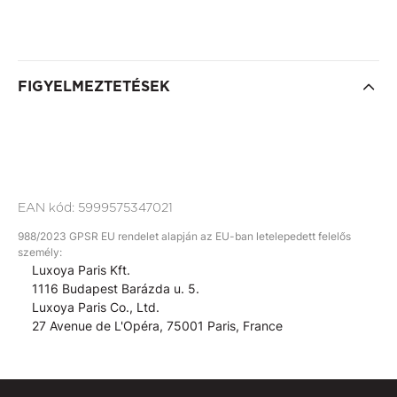
FIGYELMEZTETÉSEK
EAN kód:
5999575347021
988/2023 GPSR EU rendelet alapján az EU-ban letelepedett felelős
személy:
Luxoya Paris Kft.
1116 Budapest Barázda u. 5.
Luxoya Paris Co., Ltd.
27 Avenue de L'Opéra, 75001 Paris, France