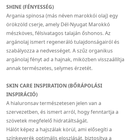
SHINE (FÉNYESSÉG)
Argania spinosa (más néven marokkói olaj) egy
örökzöld cserje, amely Dél-Nyugat Marokkó
mészköves, félsivatagos talaján őshonos. Az
argánolaj ismert regeneráló tulajdonságairól és
szabályozza a nedvességet. A szűz organikus
argánolaj fényt ad a hajnak, miközben visszaállítja
annak természetes, selymes érzetét.
SKIN CARE INSPIRATION (BŐRÁPOLÁSI
INSPIRÁCIÓ)
A hialuronsav természetesen jelen van a
szervezetben, és ismert arról, hogy fenntartja a
szövetek megfelelő hidratáltságát.
Hálót képez a hajszálak körül, ami elősegíti a
színkeverék optimális eloszlását, biztosítva a