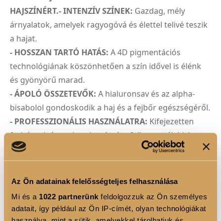
HAJSZÍNÉRT.- INTENZÍV SZÍNEK:
Gazdag, mély
árnyalatok, amelyek ragyogóvá és élettel telivé teszik
a hajat.
- HOSSZAN TARTÓ HATÁS:
A 4D pigmentációs
technológiának köszönhetően a szín idővel is élénk
és gyönyörű marad.
- ÁPOLÓ ÖSSZETEVŐK:
A hialuronsav és az alpha-
bisabolol gondoskodik a haj és a fejbőr egészségéről.
- PROFESSZIONÁLIS HASZNÁLATRA:
Kifejezetten
fodrászok és szalonok számára fejlesztették ki, hogy
a vendégek számára a legjobb eredményt biztosítsák.
4D PIGMENTÁCIÓS TECHNOLÓGIA
Az Ön adatainak felelősségteljes felhasználása
A Luxoya Professional Paris hajfestékei a 4D
Mi és a
1022 partnerünk
feldolgozzuk az Ön személyes
Pigmentációs Technológiával új szintre emelik a
adatait, így például az Ön IP-címét, olyan technológiákat
hajszínezést. A 3D technológia révén a pigmentek
használva, mint a sütik, amelyekkel tárolhatjuk és